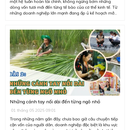
một hệ tuần hoàn tài chính, không ngừng bơm những
dòng vốn tươi mới đến từng tế bào của cơ thể kinh tế. Từ
những doanh nghiệp lớn mạnh đang ấp ủ kế hoạch mở
rộng sản xuất, đến những hộ sản xuất nhỏ lẻ đang nỗ lực
cải thiện đời sống và cả những cá nhân đang xây dựng
tương lai, tất cả đều cần đến nguồn lực tài chính này để
hiện thực hoá khát vọng.
Những cánh tay nối dài đến từng ngõ nhỏ
01 tháng 05 2025 09:01
Trong những năm gần đây, chưa bao giờ câu chuyện tiếp
cận vốn của người dân, doanh nghiệp đặc biệt là khu vực