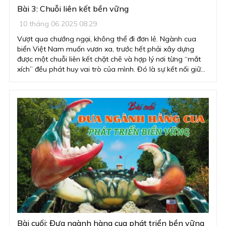
Bài 3: Chuỗi liên kết bền vững
10 tháng 06 2025 08:29
Vượt qua chướng ngại, không thể đi đơn lẻ. Ngành cua
biển Việt Nam muốn vươn xa, trước hết phải xây dựng
được một chuỗi liên kết chặt chẽ và hợp lý nơi từng “mắt
xích” đều phát huy vai trò của mình. Đó là sự kết nối giữa
nhà nông tâm huyết, nhà khoa học sáng tạo, doanh
nghiệp năng động và Nhà nước kiến tạo. Khi 4 nhà cùng
chung một tầm nhìn, cùng bước đi trên một con đường,
con cua Việt Nam không chỉ vượt qua được rào cản, mà
còn có thể trở thành biểu tượng của nông nghiệp bền
vững, giàu bản sắc và có sức cạnh tranh toàn cầu.
Bài cuối: Đưa ngành hàng cua phát triển bền vững