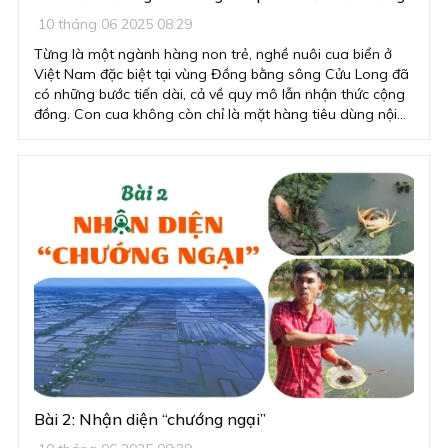
10 tháng 06 2025 08:29
Từng là một ngành hàng non trẻ, nghề nuôi cua biển ở
Việt Nam đặc biệt tại vùng Đồng bằng sông Cửu Long đã
có những bước tiến dài, cả về quy mô lẫn nhận thức cộng
đồng. Con cua không còn chỉ là mặt hàng tiêu dùng nội
địa mà đang được kỳ vọng trở thành một trong những
ngành chủ lực trong chiến lược phát triển thủy sản bền
vững và kinh tế tuần hoàn của quốc gia. Nhưng để hiện
thực hóa tầm nhìn ấy, không thể trông chờ vào tự phát.
Cần một lộ trình bài bản, một nền móng vững chắc: từ tổ
chức sản xuất đến chính sách hỗ trợ, từ đổi mới công nghệ
đến mở rộng thị trường, để từng con cua không chỉ sống
khỏe mà còn mang giá trị cao, hướng đến các phân khúc
toàn cầu.
Bài 2: Nhận diện “chướng ngại”