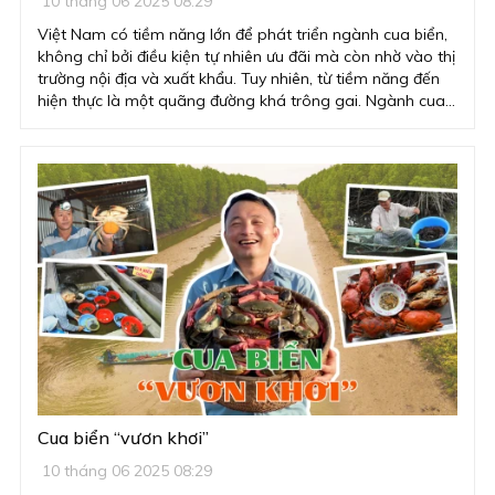
10 tháng 06 2025 08:29
Việt Nam có tiềm năng lớn để phát triển ngành cua biển,
không chỉ bởi điều kiện tự nhiên ưu đãi mà còn nhờ vào thị
trường nội địa và xuất khẩu. Tuy nhiên, từ tiềm năng đến
hiện thực là một quãng đường khá trông gai. Ngành cua
đang đứng trước những rào cản mang tính cả chủ quan
lẫn khách quan từ nguồn giống chưa chủ động, kỹ thuật
manh mún, liên kết rời rạc, đến những lỗ hổng về chính
sách, quy hoạch và đầu tư. Cua biển đang có “sân rộng”,
nhưng lại thiếu đường băng để cất cánh.
Cua biển “vươn khơi”
10 tháng 06 2025 08:29