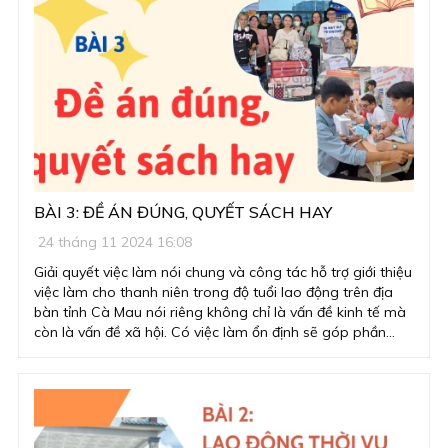
BÀI 3: ĐỀ ÁN ĐÚNG, QUYẾT SÁCH HAY
24 tháng 11 2024 16:08
Giải quyết việc làm nói chung và công tác hỗ trợ giới thiệu
việc làm cho thanh niên trong độ tuổi lao động trên địa
bàn tỉnh Cà Mau nói riêng không chỉ là vấn đề kinh tế mà
còn là vấn đề xã hội. Có việc làm ổn định sẽ góp phần
giảm nghèo, phát triển kinh tế - xã hội. Với những quyết
sách đúng đắn của tỉnh Cà Mau, đã mở ra nhiều cơ hội để
người lao động tiếp cận thị trường lao động quốc tế, tăng
nguồn thu ngoại tệ, góp phần thúc đẩy mối quan hệ hợp
tác song phương giữa các quốc gia và vùng lãnh thổ