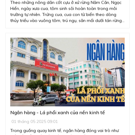
Theo những nông dân cốt cựu ở xứ rừng Năm Căn, Ngọc
Hiển, ngày xưa cua, tôm sinh sôi hoàn toàn trong môi
trường tự nhiên. Trứng cua, cua con từ biển theo dòng
thủy triều vào vuông tôm, trú ngụ, săn mồi dưới tán rừng
đước, cứ thể phát triển, lớn lên. Vòng đời con cua, có thể
dùng cụm từ “3 không” để diễn tả: Không ai “nuôi” mà nó
vẫn sống; không cần “cho ăn” mà nó vẫn lớn; cũng chẳng
ai “chăm sóc” mà nó vẫn khỏe mạnh… Và chính điều này
làm nên sự khác biệt cho cua biển Việt nói chung, cua Cà
Mau nói riêng. Chúng được nhận diện như một sản phẩm
sinh thái mang giá trị cao, không chỉ về mặt kinh tế, mà
còn ở khía cạnh môi trường, xã hội và bản sắc văn hóa
bản địa.
Ngân hàng - Lá phổi xanh của nền kinh tế
01 tháng 05 2025 09:01
Trong guồng quay kinh tế, ngân hàng đóng vai trò như