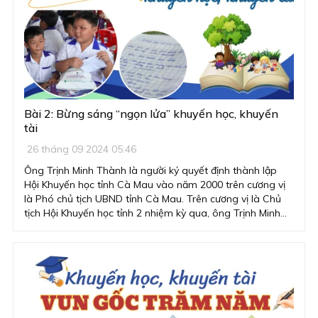
Bài 2: Bừng sáng “ngọn lửa” khuyến học, khuyến
tài
26 tháng 09 2024 05:46
Ông Trịnh Minh Thành là người ký quyết định thành lập
Hội Khuyến học tỉnh Cà Mau vào năm 2000 trên cương vị
là Phó chủ tịch UBND tỉnh Cà Mau. Trên cương vị là Chủ
tịch Hội Khuyến học tỉnh 2 nhiệm kỳ qua, ông Trịnh Minh
Thành tiếp tục cống hiếm tâm huyết, trí tuệ vào công tác
khuyến học, khuyến tài tại địa phương. Xuyên suốt hành
trình ấy là sự hình thành, trưởng thành của công tác
khuyến học, khuyến tài gắn với sự nghiệp “trăm năm trồng
người” của tỉnh địa đầu cực Nam Tổ quốc.