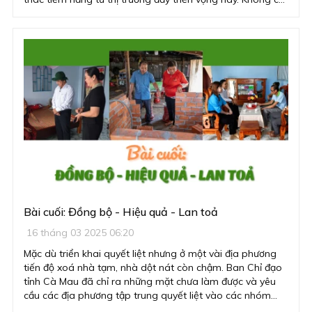
dừng lại ở việc cung cấp vốn, ngân hàng còn đóng vai trò
tiên phong trong chiến lược “xanh hoá” hệ thống tài
chính.
Bài cuối: Đồng bộ - Hiệu quả - Lan toả
16 tháng 03 2025 06:20
Mặc dù triển khai quyết liệt nhưng ở một vài địa phương
tiến độ xoá nhà tạm, nhà dột nát còn chậm. Ban Chỉ đạo
tỉnh Cà Mau đã chỉ ra những mặt chưa làm được và yêu
cầu các địa phương tập trung quyết liệt vào các nhóm
giải pháp để khâu tổ chức thực hiện đảm bảo kết quả cao