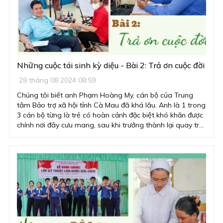
Những cuộc tái sinh kỳ diệu - Bài 2: Trả ơn cuộc đời
28 tháng 08 2024 08:59
Chúng tôi biết anh Phạm Hoàng My, cán bộ của Trung
tâm Bảo trợ xã hội tỉnh Cà Mau đã khá lâu. Anh là 1 trong
3 cán bộ từng là trẻ có hoàn cảnh đặc biệt khó khăn được
chính nơi đây cưu mang, sau khi trưởng thành lại quay trở
về mái nhà chung để tận tuỵ cống hiến, đền đáp ơn nghĩa,
dìu dắt các thế hệ đàn em. Anh My tâm sự rằng: “Hơn ai
hết, tôi thấu hiểu những gập ghềnh, trắc trở trong cuộc đời
của những trẻ em bất hạnh. Chính vì điều đó, tôi càng biết
ơn đại gia đình Trung tâm Bảo trợ xã hội đã cho chúng tôi
từ tình thương yêu, sự chăm sóc chu đáo cho đến cơ hội
được học hành. Khi nói ra những điều này, tôi thấm thía
rằng, chỉ có con đường học tập, dù là học nghề hay học
chữ, phải có cuộc sống vững vàng mới có thể sống hữu