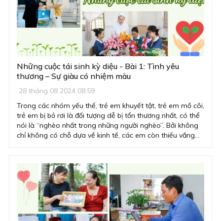
có đức, có tài để phục vụ và cống hiến nhiều nhất cho Tổ
quốc, cho Nhân dân thì “suốt đời phải học tập”. Bản thân
Người là một tấm gương sáng ngời về tự học.
Những cuộc tái sinh kỳ diệu - Bài 1: Tình yêu
thương – Sự giàu có nhiệm màu
28 tháng 08 2024 08:59
Trong các nhóm yếu thế, trẻ em khuyết tật, trẻ em mồ côi,
trẻ em bị bỏ rơi là đối tượng dễ bị tổn thương nhất, có thể
nói là “nghèo nhất trong những người nghèo”. Bởi không
chỉ không có chỗ dựa về kinh tế, các em còn thiếu vắng
tình thương, sự bảo bọc của gia đình và một tương lai đầy
rẫy trắc trở.