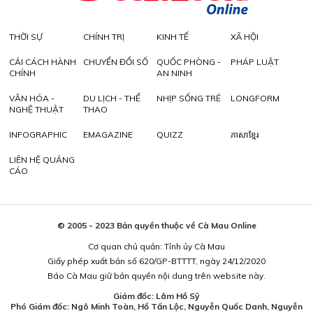
THỜI SỰ
CHÍNH TRỊ
KINH TẾ
XÃ HỘI
CẢI CÁCH HÀNH
CHUYỂN ĐỔI SỐ
QUỐC PHÒNG -
PHÁP LUẬT
CHÍNH
AN NINH
VĂN HÓA -
DU LỊCH - THỂ
NHỊP SỐNG TRẺ
LONGFORM
NGHỆ THUẬT
THAO
INFOGRAPHIC
EMAGAZINE
QUIZZ
ភាសាខ្មែរ
LIÊN HỆ QUẢNG
CÁO
© 2005 - 2023 Bản quyền thuộc về Cà Mau Online
Cơ quan chủ quản: Tỉnh ủy Cà Mau
Giấy phép xuất bản số 620/GP-BTTTT, ngày 24/12/2020
Báo Cà Mau giữ bản quyền nội dung trên website này.
Giám đốc: Lâm Hồ Sỹ
Phó Giám đốc: Ngô Minh Toàn, Hồ Tấn Lộc, Nguyễn Quốc Danh, Nguyễn