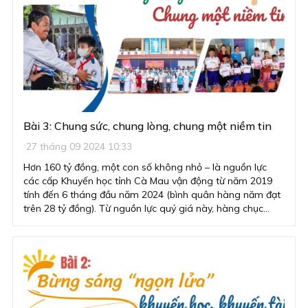
Bài 3: Chung sức, chung lòng, chung một niềm tin
27 tháng 09 2024 10:33
Hơn 160 tỷ đồng, một con số không nhỏ – là nguồn lực
các cấp Khuyến học tỉnh Cà Mau vận động từ năm 2019
tính đến 6 tháng đầu năm 2024 (bình quân hàng năm đạt
trên 28 tỷ đồng). Từ nguồn lực quý giá này, hàng chục
ngàn học sinh nghèo hiếu học được tiếp tục đến trường;
những học sinh, sinh viên có thành tích xuất sắc trong học
tập có sự cổ vũ, động viên kịp thời. Song, đây chưa phải là
con số thống kê đầy đủ, vì bên cạnh đó, các cấp Hội
Khuyến học trong tỉnh còn tổ chức vận động từ các doanh
nghiệp, mạnh thường quân hỗ trợ trực tiếp tại địa phương
và tại các trường trên địa bàn tỉnh.