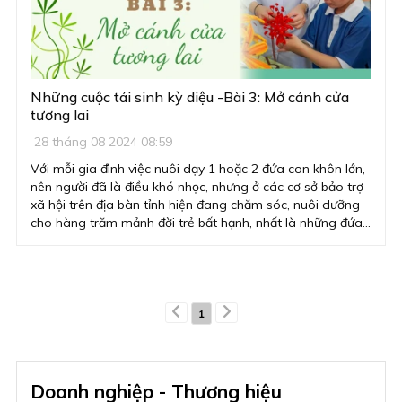
ích, mới giúp đỡ được người khác”.
Những cuộc tái sinh kỳ diệu -Bài 3: Mở cánh cửa
tương lai
28 tháng 08 2024 08:59
Với mỗi gia đình việc nuôi dạy 1 hoặc 2 đứa con khôn lớn,
nên người đã là điều khó nhọc, nhưng ở các cơ sở bảo trợ
xã hội trên địa bàn tỉnh hiện đang chăm sóc, nuôi dưỡng
cho hàng trăm mảnh đời trẻ bất hạnh, nhất là những đứa
trẻ khuyết tật, chậm phát triển trí não thì đó quả là một
phép màu và đó chính là tình thương yêu, lòng nhân ái.
Các mái ấm gia đình đầy ắp tình thương ấy là minh chứng
sống của những chính sách nhân văn, về sự đoàn kết của
toàn xã hội để thực sự trở thành ngôi nhà chung, là địa chỉ
1
tin cậy góp phần đảm bảo mạng lưới an sinh xã hội trên
địa bàn toàn tỉnh, thực hiện quá trình xã hội hóa nhằm
nhân rộng mô hình chăm sóc, nuôi dưỡng tập trung trên
toàn xã hội.
Doanh nghiệp - Thương hiệu