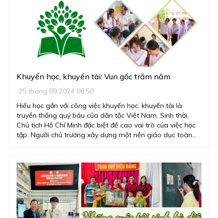
Khuyến học, khuyến tài: Vun gốc trăm năm
25 tháng 09 2024 08:50
Hiếu học gắn với công việc khuyến học, khuyến tài là
truyền thống quý báu của dân tộc Việt Nam. Sinh thời,
Chủ tịch Hồ Chí Minh đặc biệt đề cao vai trò của việc học
tập. Người chủ trương xây dựng một nền giáo dục toàn
diện hướng đến mọi người, vì mọi người, là nền tảng căn
cội của sức mạnh đất nước: “Một dân tộc dốt là một dân
tộc yếu”; và “Muốn xây dựng thành công xã hội chủ nghĩa
thì phải có nguồn lực dồi dào”, chú trọng xây dựng thành
con người mới xã hội chủ nghĩa để phục vụ cho quá trình
bảo vệ, xây dựng và phát triển đất nước. Bác Hồ căn dặn
“Vì lợi ích mười năm thì phải trồng cây, vì lợi ích trăm năm
thì phải trồng người”. Theo Người, muốn trở thành người