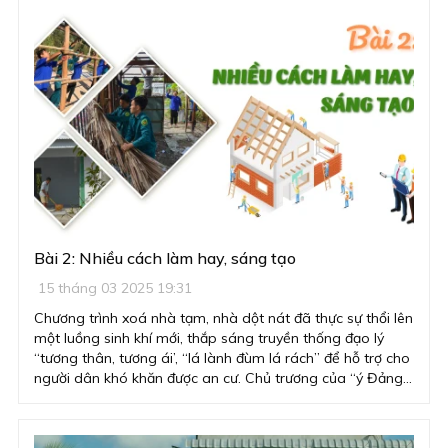
Bài 2: Nhiều cách làm hay, sáng tạo
15 tháng 03 2025 19:31
Chương trình xoá nhà tạm, nhà dột nát đã thực sự thổi lên
một luồng sinh khí mới, thắp sáng truyền thống đạo lý
“tương thân, tương ái’, “lá lành đùm lá rách” để hỗ trợ cho
người dân khó khăn được an cư. Chủ trương của “ý Đảng –
lòng dân” này đã thu hút sự quan tâm, tham gia, hưởng
ứng của toàn hệ thống chính trị, toàn xã hội với nhiều mô
hình hay, cách làm mới, sáng tạo đem lại hiệu quả cao.