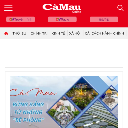
Truyền hình
Radio
ភាសាខ្មែរ
THỜI SỰ
CHÍNH TRỊ
KINH TẾ
XÃ HỘI
CẢI CÁCH HÀNH CHÍNH