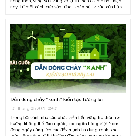
nông thôn, vùng sâu vùng xa lại trở nên cởi mở như hiện
nay. Từ một cánh cửa vốn từng “khép hờ” vì rào cản hồ sơ,
tài sản bảo đảm hay năng lực tài chính, thì giờ đây, tín
dụng ngân hàng tại Cà Mau đã trở thành “ngọn gió lành”
đưa nhiều kế hoạch sản xuất, khởi sự kinh doanh vươn
mình mạnh mẽ.
Dẫn dòng chảy "xanh" kiến tạo tương lai
01 tháng 05 2025 09:01
Trong bối cảnh nhu cầu phát triển bền vững trở thành xu
hướng không thể đảo ngược, các ngân hàng Việt Nam
đang ngày càng tích cực đẩy mạnh tín dụng xanh, khai
thác tiềm năng từ thị trường đầy triển vọng này. Không chỉ