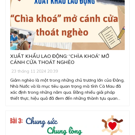
XUẤT KHẨU LAO ĐỘNG: “CHÌA KHOÁ” MỞ
CÁNH CỬA THOÁT NGHÈO
23 tháng 11 2024 20:39
Giảm nghèo là một trong những chủ trương lớn của Đảng,
Nhà Nước và là mục tiêu quan trọng mà tỉnh Cà Mau đã
xác định trong những năm qua. Bằng nhiều giải pháp
thiết thực, hiệu quả đã đem đến những thành tựu quan
trọng trong công tác giảm nghèo của tỉnh. Trong đó, giải
pháp được cho là “chìa khoá” để mở cánh cửa tương lai,
thoát nghèo bền vững, vươn lên khá giả cho người lao
động hiện nay của địa phương chính là xuất khẩu lao
động.