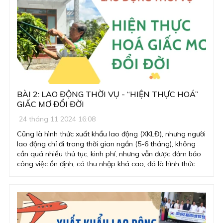
trong phát triển nguồn nhân lực chất lượng.
BÀI 2: LAO ĐỘNG THỜI VỤ - “HIỆN THỰC HOÁ”
GIẤC MƠ ĐỔI ĐỜI
24 tháng 11 2024 16:08
Cũng là hình thức xuất khẩu lao động (XKLĐ), nhưng người
lao động chỉ đi trong thời gian ngắn (5-6 tháng), không
cần quá nhiều thủ tục, kinh phí, nhưng vẫn được đảm bảo
công việc ổn định, có thu nhập khá cao, đó là hình thức
lao động thời vụ đang được người lao động ưu chuộng và
mong muốn xuất ngoại, để làm việc, thay đổi cuộc sống,
giảm nghèo bền vững.