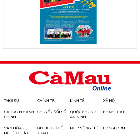
THỜI SỰ
CHÍNH TRỊ
KINH TẾ
XÃ HỘI
CẢI CÁCH HÀNH
CHUYỂN ĐỔI SỐ
QUỐC PHÒNG -
PHÁP LUẬT
CHÍNH
AN NINH
VĂN HÓA -
DU LỊCH - THỂ
NHỊP SỐNG TRẺ
LONGFORM
NGHỆ THUẬT
THAO