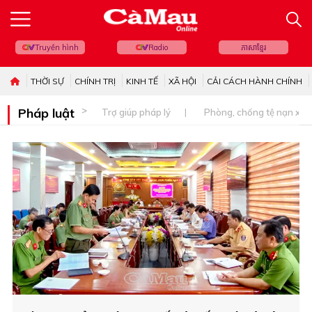
Truyền hình
Radio
ភាសាខ្មែរ
THỜI SỰ
CHÍNH TRỊ
KINH TẾ
XÃ HỘI
CẢI CÁCH HÀNH CHÍNH
Pháp luật
Trợ giúp pháp lý
Phòng, chống tệ nạn xã 