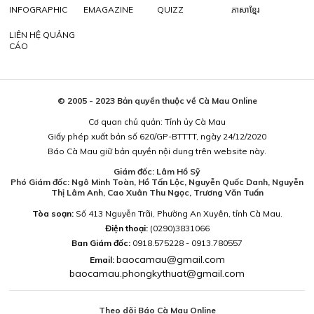
INFOGRAPHIC
EMAGAZINE
QUIZZ
ភាសាខ្មែរ
LIÊN HỆ QUẢNG
CÁO
© 2005 - 2023 Bản quyền thuộc về Cà Mau Online
Cơ quan chủ quản: Tỉnh ủy Cà Mau
Giấy phép xuất bản số 620/GP-BTTTT, ngày 24/12/2020
Báo Cà Mau giữ bản quyền nội dung trên website này.
Giám đốc: Lâm Hồ Sỹ
Phó Giám đốc: Ngô Minh Toàn, Hồ Tấn Lộc, Nguyễn Quốc Danh, Nguyễn
Thị Lâm Anh, Cao Xuân Thu Ngọc, Trương Văn Tuấn
Tòa soạn:
Số 413 Nguyễn Trãi, Phường An Xuyên, tỉnh Cà Mau.
Điện thoại:
(0290)3831066
Ban Giám đốc:
0918.575228 - 0913.780557
baocamau@gmail.com
Email:
baocamau.phongkythuat@gmail.com
Theo dõi Báo Cà Mau Online