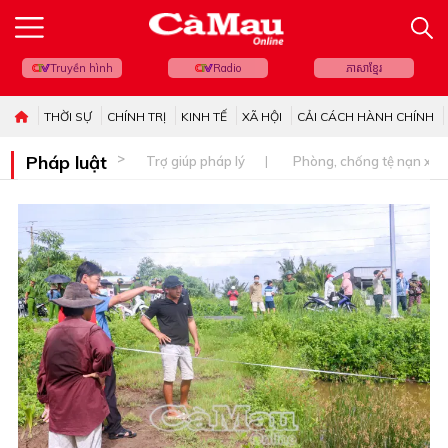
Truyền hình
Radio
ភាសាខ្មែរ
THỜI SỰ
CHÍNH TRỊ
KINH TẾ
XÃ HỘI
CẢI CÁCH HÀNH CHÍNH
Pháp luật
Trợ giúp pháp lý
Phòng, chống tệ nạn xã 