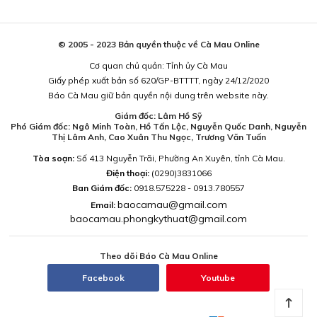
© 2005 - 2023 Bản quyền thuộc về Cà Mau Online
Cơ quan chủ quản: Tỉnh ủy Cà Mau
Giấy phép xuất bản số 620/GP-BTTTT, ngày 24/12/2020
Báo Cà Mau giữ bản quyền nội dung trên website này.
Giám đốc: Lâm Hồ Sỹ
Phó Giám đốc: Ngô Minh Toàn, Hồ Tấn Lộc, Nguyễn Quốc Danh, Nguyễn
Thị Lâm Anh, Cao Xuân Thu Ngọc, Trương Văn Tuấn
Tòa soạn:
Số 413 Nguyễn Trãi, Phường An Xuyên, tỉnh Cà Mau.
Điện thoại:
(0290)3831066
Ban Giám đốc:
0918.575228 - 0913.780557
baocamau@gmail.com
Email:
baocamau.phongkythuat@gmail.com
Theo dõi Báo Cà Mau Online
Facebook
Youtube