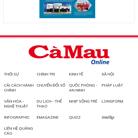
THỜI SỰ
CHÍNH TRỊ
KINH TẾ
XÃ HỘI
CẢI CÁCH HÀNH
CHUYỂN ĐỔI SỐ
QUỐC PHÒNG -
PHÁP LUẬT
CHÍNH
AN NINH
VĂN HÓA -
DU LỊCH - THỂ
NHỊP SỐNG TRẺ
LONGFORM
NGHỆ THUẬT
THAO
INFOGRAPHIC
EMAGAZINE
QUIZZ
ភាសាខ្មែរ
LIÊN HỆ QUẢNG
CÁO