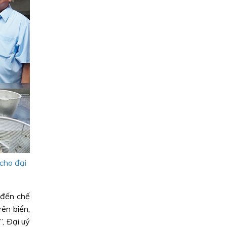
 cho đại
 đến chế
ên biển,
”, Ðại uý