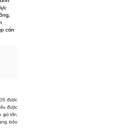
Cảnh
lực
ống,
n
úp cán
005 được
đều được
 gió lớn,
ạng, bảo