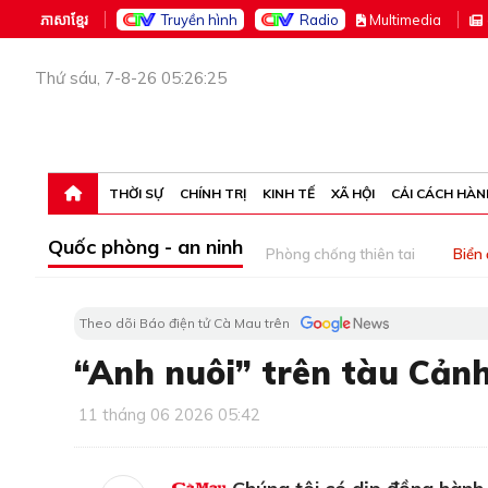
ភាសាខ្មែរ
Truyền hình
Radio
M
ultimedia
Thứ sáu, 7-8-26 05:26:25
THỜI SỰ
CHÍNH TRỊ
KINH TẾ
XÃ HỘI
CẢI CÁCH HÀN
Quốc phòng - an ninh
Phòng chống thiên tai
Biển
Theo dõi Báo điện tử Cà Mau trên
“Anh nuôi” trên tàu Cảnh
11 tháng 06 2026 05:42