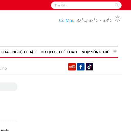
Cà Mau
,
32°C
/
32°C
-
33°C
 HÓA - NGHỆ THUẬT
DU LỊCH - THỂ THAO
NHỊP SỐNG TRẺ
u hộ