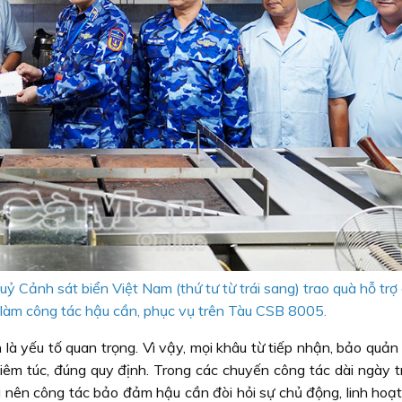
 Cảnh sát biển Việt Nam (thứ tư từ trái sang) trao quà hỗ trợ
ĩ làm công tác hậu cần, phục vụ trên Tàu CSB 8005.
là yếu tố quan trọng. Vì vậy, mọi khâu từ tiếp nhận, bảo quản
êm túc, đúng quy định. Trong các chuyến công tác dài ngày tr
i nên công tác bảo đảm hậu cần đòi hỏi sự chủ động, linh hoạt