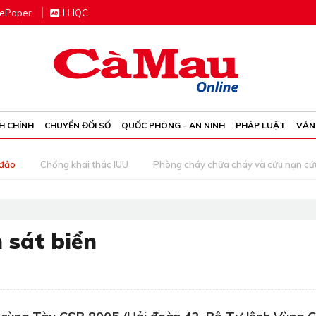
e
P
aper
LHQC
H CHÍNH
CHUYỂN ĐỔI SỐ
QUỐC PHÒNG - AN NINH
PHÁP LUẬT
VĂN
 đảo
Chống khai thác IUU
Phòng cháy chữa cháy và cứu nạn cứ
 sát biển