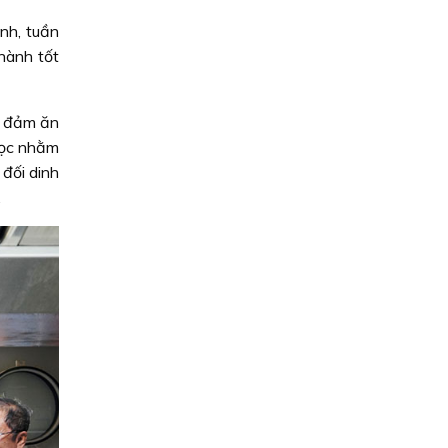
nh, tuần
hành tốt
 đảm ăn
học nhằm
đối dinh
.