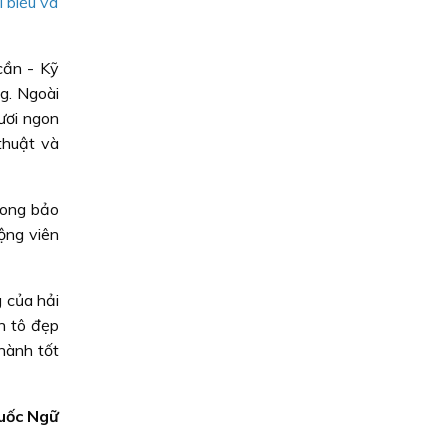
 biểu và
cần - Kỹ
g. Ngoài
ươi ngon
thuật và
rong bảo
ộng viên
 của hải
n tô đẹp
hành tốt
uốc Ngữ