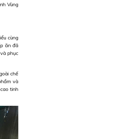
ệnh Vùng
iểu cùng
ếp ăn đã
 và phục
goài chế
 phẩm và
 cao tinh