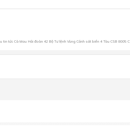
au
tin tức Cà Mau
Hải đoàn 42
Bộ Tư lệnh Vùng Cảnh sát biển 4
Tàu CSB 8005
C