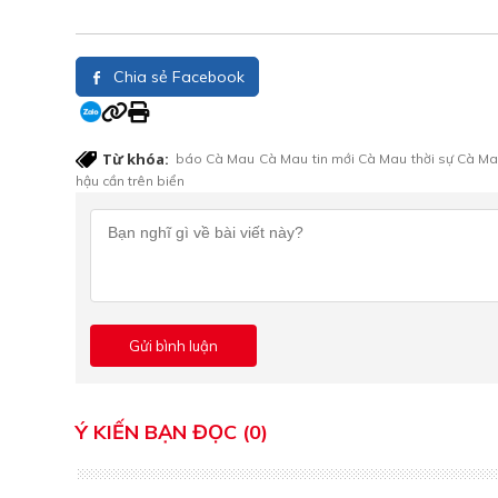
Chia sẻ Facebook
Từ khóa:
báo Cà Mau
Cà Mau
tin mới Cà Mau
thời sự Cà M
hậu cần trên biển
Ý KIẾN BẠN ĐỌC (0)