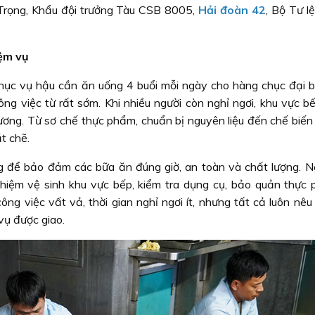
Trọng, Khẩu đội trưởng Tàu CSB 8005,
Hải đoàn 42
, Bộ Tư l
ệm vụ
ục vụ hậu cần ăn uống 4 buổi mỗi ngày cho hàng chục đại b
ng việc từ rất sớm. Khi nhiều người còn nghỉ ngơi, khu vực b
rương. Từ sơ chế thực phẩm, chuẩn bị nguyên liệu đến chế biến
t chẽ.
ng để bảo đảm các bữa ăn đúng giờ, an toàn và chất lượng. N
hiệm vệ sinh khu vực bếp, kiểm tra dụng cụ, bảo quản thực
ng việc vất vả, thời gian nghỉ ngơi ít, nhưng tất cả luôn nêu
vụ được giao.