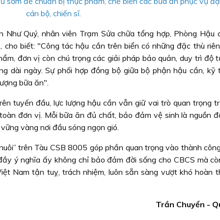
ừ sớm để chuẩn bị thực phẩm, chế biến các bữa ăn phục vụ đại
cán bộ, chiến sĩ.
n Như Quý, nhân viên Trạm Sửa chữa tổng hợp, Phòng Hậu 
, cho biết: "Công tác hậu cần trên biển có những đặc thù riên
ẩm, đơn vị còn chú trọng các giải pháp bảo quản, duy trì độ t
ng dài ngày. Sự phối hợp đồng bộ giữa bộ phận hậu cần, kỹ 
ượng bữa ăn".
rên tuyến đầu, lực lượng hậu cần vẫn giữ vai trò quan trọng t
 toàn đơn vị. Mỗi bữa ăn đủ chất, bảo đảm vệ sinh là nguồn đ
 vững vàng nơi đầu sóng ngọn gió.
 nuôi” trên Tàu CSB 8005 góp phần quan trọng vào thành công
 đầy ý nghĩa ấy không chỉ bảo đảm đời sống cho CBCS mà cò
Việt Nam tận tuỵ, trách nhiệm, luôn sẵn sàng vượt khó hoàn t
Trần Chuyển - Q