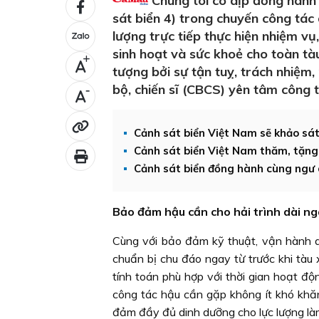
Chúng tôi có dịp đồng hành
sát biển 4) trong chuyến công tác
lượng trực tiếp thực hiện nhiệm v
sinh hoạt và sức khoẻ cho toàn tàu
+
tượng bởi sự tận tuỵ, trách nhiệm
bộ, chiến sĩ (CBCS) yên tâm công t
-
Cảnh sát biển Việt Nam sẽ khảo sát
Cảnh sát biển Việt Nam thăm, tặng
Cảnh sát biển đồng hành cùng ngư
Bảo đảm hậu cần cho hải trình dài n
Cùng với bảo đảm kỹ thuật, vận hành a
chuẩn bị chu đáo ngay từ trước khi tàu
tính toán phù hợp với thời gian hoạt độ
công tác hậu cần gặp không ít khó khăn
đảm đầy đủ dinh dưỡng cho lực lượng làm