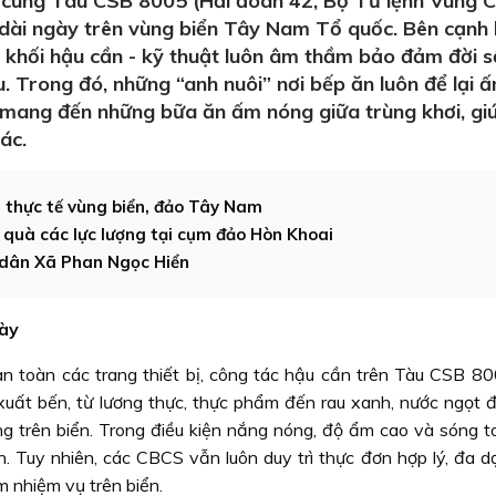
 cùng Tàu CSB 8005 (Hải đoàn 42, Bộ Tư lệnh Vùng 
 dài ngày trên vùng biển Tây Nam Tổ quốc. Bên cạnh 
ụ, khối hậu cần - kỹ thuật luôn âm thầm bảo đảm đời s
. Trong đó, những “anh nuôi” nơi bếp ăn luôn để lại ấ
, mang đến những bữa ăn ấm nóng giữa trùng khơi, gi
ác.
 thực tế vùng biển, đảo Tây Nam
 quà các lực lượng tại cụm đảo Hòn Khoai
 dân Xã Phan Ngọc Hiển
gày
n toàn các trang thiết bị, công tác hậu cần trên Tàu CSB 8
 xuất bến, từ lương thực, thực phẩm đến rau xanh, nước ngọt 
ng trên biển. Trong điều kiện nắng nóng, độ ẩm cao và sóng to
. Tuy nhiên, các CBCS vẫn luôn duy trì thực đơn hợp lý, đa d
 nhiệm vụ trên biển.