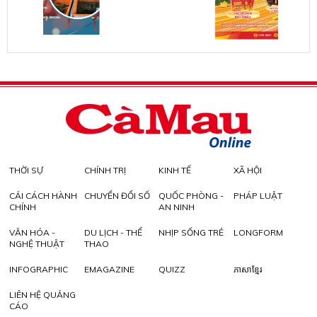
THỜI SỰ
CHÍNH TRỊ
KINH TẾ
XÃ HỘI
CẢI CÁCH HÀNH
CHUYỂN ĐỔI SỐ
QUỐC PHÒNG -
PHÁP LUẬT
CHÍNH
AN NINH
VĂN HÓA -
DU LỊCH - THỂ
NHỊP SỐNG TRẺ
LONGFORM
NGHỆ THUẬT
THAO
INFOGRAPHIC
EMAGAZINE
QUIZZ
ភាសាខ្មែរ
LIÊN HỆ QUẢNG
CÁO