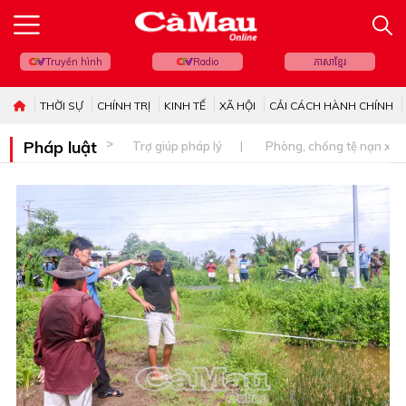
Truyền hình
Radio
ភាសាខ្មែរ
THỜI SỰ
CHÍNH TRỊ
KINH TẾ
XÃ HỘI
CẢI CÁCH HÀNH CHÍNH
Pháp luật
Trợ giúp pháp lý
Phòng, chống tệ nạn xã 