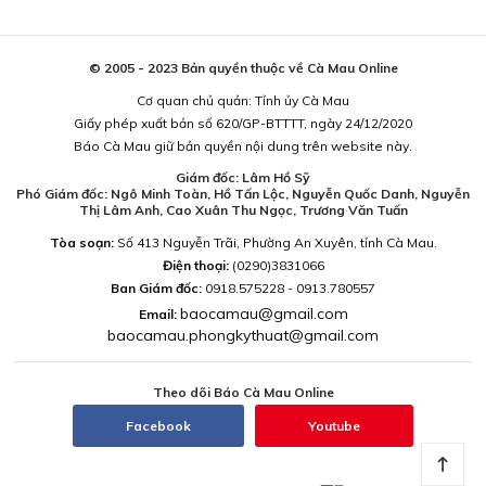
© 2005 - 2023 Bản quyền thuộc về Cà Mau Online
Cơ quan chủ quản: Tỉnh ủy Cà Mau
Giấy phép xuất bản số 620/GP-BTTTT, ngày 24/12/2020
Báo Cà Mau giữ bản quyền nội dung trên website này.
Giám đốc: Lâm Hồ Sỹ
Phó Giám đốc: Ngô Minh Toàn, Hồ Tấn Lộc, Nguyễn Quốc Danh, Nguyễn
Thị Lâm Anh, Cao Xuân Thu Ngọc, Trương Văn Tuấn
Tòa soạn:
Số 413 Nguyễn Trãi, Phường An Xuyên, tỉnh Cà Mau.
Điện thoại:
(0290)3831066
Ban Giám đốc:
0918.575228 - 0913.780557
baocamau@gmail.com
Email:
baocamau.phongkythuat@gmail.com
Theo dõi Báo Cà Mau Online
Facebook
Youtube