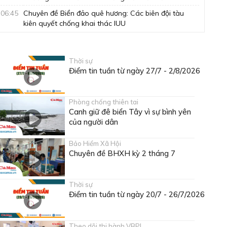
06:45
Chuyên đề Biển đảo quê hương: Các biên đội tàu
kiên quyết chống khai thác IUU
07:00
Thông tin cần biết
07:15
Nẻo về nguồn cội: Đồng Tràm và Hương Quế
Thời sự
07:30
Phim tài liệu: Một năm sắp xếp lại giang sơn - Tinh
Điểm tin tuần từ ngày 27/7 - 2/8/2026
gọn, gần dân, hiệu quả
08:00
Chương trình Khmer
Phòng chống thiên tai
Canh giữ đê biển Tây vì sự bình yên
08:30
Tài tử cải lương
của người dân
09:00
Phim truyện Việt Nam: Má ơi tỉnh mộng - Tập 34
09:45
Ký sự: Ngọt lành hàu sữa
Bảo Hiểm Xã Hội
Chuyên đề BHXH kỳ 2 tháng 7
10:00
Chuyên đề Lao động và Công đoàn: Công đoàn Cà
Mau phát huy vai trò chăm lo đồng hành cùng
đoàn viên, người lao động
Thời sự
Điểm tin tuần từ ngày 20/7 - 26/7/2026
10:15
Ca nhạc: Lòng mẹ
10:45
Sắc màu các dân tộc: Về đất Chín Rồng
Theo dõi thi hành VBPL
11:05
Kể chuyện thiếu nhi: Tấm lòng con trẻ