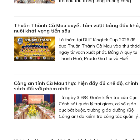
trò đầu tàu trong tăng trưởng công
nghiệp và kinh tế của tỉnh.
Thuận Thành Cà Mau quyết tâm vượt bảng đấu khó,
nuôi khát vọng tiến sâu
Lá thăm tại DHF Kingtek Cup 2026 đã
đưa Thuận Thành Cà Mau vào thử thác
ngay từ vạch xuất phát. Bảng A quy tụ
Thanh Hoá, Prado Gia Lai và Huế -
những đối thủ được đánh giá giàu kinh
nghiệm, sở hữu nhiều gương mặt nổi bậ
của bóng đá phong trào.
Công an tỉnh Cà Mau thực hiện đầy đủ chế độ, chính
sách đối với phạm nhân
Từ ngày 3-6/8, Đoàn kiểm tra của Cục
Cảnh sát quản lý trại giam, cơ sở giáo
dục bắt buộc, trường giáo dưỡng (Bộ
Công an) đã kiểm tra công tác quản lý,
giam giữ, giáo dục cải tạo và thực hiện
chế độ, chính sách đối với phạm nhân tạ
Công an tỉnh Cà Mau.