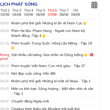
LỊCH PHÁT SÓNG
Thứ 2
Thứ 3
Thứ 4
Thứ 5
Thứ 6
Thứ 7
CN
03/08
04/08
05/08
06/08
07/08
08/08
09/08
00:00
Khám phá thế giới: Những bí ẩn về Nam Cực
00:45
Phim tài liệu: Phạm Hùng - Người con Nam bộ
thành đồng -Tập 4
01:15
Phim truyện Trung Quốc: Hồng Lâu Mộng - Tập 19
Đang
Sân khấu cải lương: Giai nhân và Dũng tướng
phát
04:10
Phim truyện Việt Nam: Con nhà giàu - Tập 27
04:55
Nét đẹp cuộc sống: Hồn đất
05:00
Khám phá thế giới: Những bí mật về Ninja - Tập 1
05:45
Nhìn ra tỉnh bạn: Sông Hương - Một tầm nhìn di sản
- Tập 1
06:00
Chuyển động Ngày mới
06:30
Chương trình thiếu nhi: Khoảng trời tuổi thơ