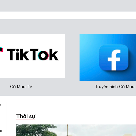
 – Doanh nghiệp kết nối
Cà Mau – Đất và ngườ
o
Thời sự
ai