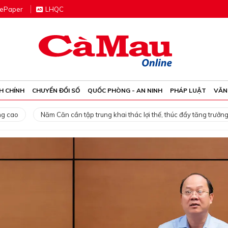
e
P
aper
LHQC
H CHÍNH
CHUYỂN ĐỔI SỐ
QUỐC PHÒNG - AN NINH
PHÁP LUẬT
VĂN
ng cao
Năm Căn cần tập trung khai thác lợi thế, thúc đẩy tăng trưởng
Đồng chí
Đồng chí
Hồ Thanh Thuỷ
Nguyễn Hồ