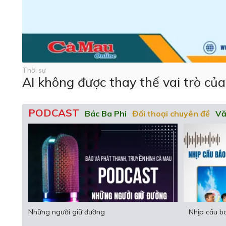
Thời sự
AI không được thay thế vai trò của
PODCAST
Bác Ba Phi
Đối thoại chuyên đề
Vă
Khi chính quyền đến gần dân hơn
AI và nghề b