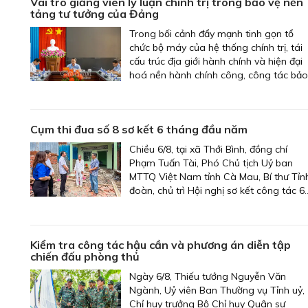
Vai trò giảng viên lý luận chính trị trong bảo vệ nền
tảng tư tưởng của Đảng
Trong bối cảnh đẩy mạnh tinh gọn tổ
chức bộ máy của hệ thống chính trị, tái
cấu trúc địa giới hành chính và hiện đại
hoá nền hành chính công, công tác bảo
vệ nền tảng tư tưởng của Đảng, đấu
tranh phản bác các quan điểm sai trái,
thù địch đang đặt ra nhiều yêu cầu và
Cụm thi đua số 8 sơ kết 6 tháng đầu năm
thách thức mới. Việc chuyển đổi sang 
hình tổ chức mới giúp bộ máy vận hành
Chiều 6/8, tại xã Thới Bình, đồng chí
linh hoạt hơn, đồng thời đặt ra yêu cầu
Phạm Tuấn Tài, Phó Chủ tịch Uỷ ban
tăng cường sự đồng thuận về tư tưởng,
MTTQ Việt Nam tỉnh Cà Mau, Bí thư Tỉn
củng cố niềm tin của cán bộ, đảng viên
đoàn, chủ trì Hội nghị sơ kết công tác 6
và Nhân dân.
tháng đầu năm của Cụm thi đua số 8.
Kiểm tra công tác hậu cần và phương án diễn tập
chiến đấu phòng thủ
Ngày 6/8, Thiếu tướng Nguyễn Văn
Ngành, Uỷ viên Ban Thường vụ Tỉnh uỷ,
Chỉ huy trưởng Bộ Chỉ huy Quân sự