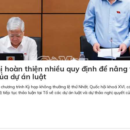
Phó Bí thư Tỉnh uỷ,
Uỷ viên BCH 
Chủ tịch UB MTTQ Việt Nam
Bí thư Tỉnh uỷ
tỉnh Cà Mau
ĐBQH tỉnh Cà
ị hoàn thiện nhiều quy định để nâng 
của dự án luật
Lấy ý kiến hoàn thiện quy định đánh giá
Đại biểu Quốc hội Đoàn 
cán bộ
hoàn thiện cơ chế đầu tư
g chương trình Kỳ họp không thường lệ thứ Nhất, Quốc hội khoá XVI, cá
tầng trọng điểm
 tiếp tục thảo luận tại Tổ về các dự án luật và dự thảo nghị quyết c