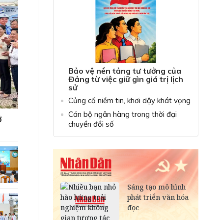
22:00
Thời sự Báo và phát thanh, truyền hình Cà Mau
22:30
Chuyên đề Chính sách pháp luật: Tăng cường bảo
vệ quyền lợi của người tiêu dùng
22:45
Tin đó đây
23:00
Phim truyện Trung Quốc: Sơn Hải Kinh - Tập 1
Bảo vệ nền tảng tư tưởng của
Ðảng từ việc giữ gìn giá trị lịch
sử
Củng cố niềm tin, khơi dậy khát vọng
Cán bộ ngân hàng trong thời đại
ở
chuyển đổi số