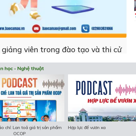
 giảng viên trong đào tạo và thi cử
n học - Nghệ thuật
áo: Cơ hội hay thách thức?
Con vẫn lớn lên từ yêu thương