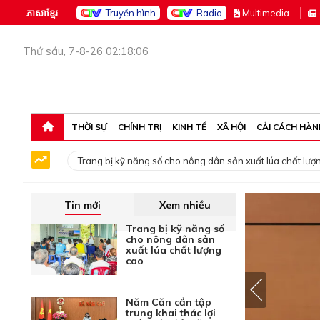
ភាសាខ្មែរ
Truyền hình
Radio
M
ultimedia
Thứ sáu, 7-8-26 02:18:06
THỜI SỰ
CHÍNH TRỊ
KINH TẾ
XÃ HỘI
CẢI CÁCH HÀN
Trang bị kỹ năng số cho nông dân sản xuất lúa chất lượ
Tin mới
Xem nhiều
Trang bị kỹ năng số
cho nông dân sản
xuất lúa chất lượng
cao
Năm Căn cần tập
trung khai thác lợi