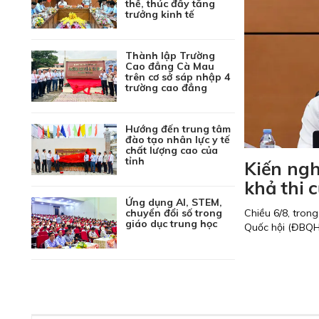
thế, thúc đẩy tăng
trưởng kinh tế
Thành lập Trường
Cao đẳng Cà Mau
trên cơ sở sáp nhập 4
trường cao đẳng
Hướng đến trung tâm
đào tạo nhân lực y tế
chất lượng cao của
tỉnh
i lao động để chăm lo tốt
Kiến ngh
khả thi 
Ứng dụng AI, STEM,
tỉnh Cà Mau và Liên đoàn Lao động tỉnh phối hợp tổ
Chiều 6/8, tron
chuyển đổi số trong
giáo dục trung học
ng nói” năm 2026 với chủ đề “Lắng nghe để thấu hiểu
Quốc hội (ĐBQH)