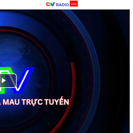
RADIO
Live
Play
Video