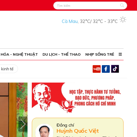
Cà Mau
,
32°C
/
32°C
-
33°C
 HÓA - NGHỆ THUẬT
DU LỊCH - THỂ THAO
NHỊP SỐNG TRẺ
 kinh tế
Đồng chí
 Hải
Huỳnh Quốc Việt