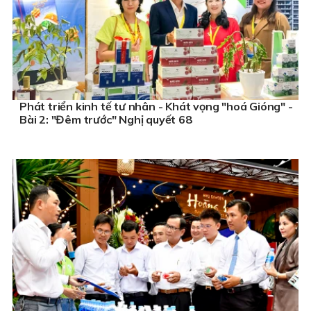
Phát triển kinh tế tư nhân - Khát vọng "hoá Gióng" -
Bài 2: "Đêm trước" Nghị quyết 68