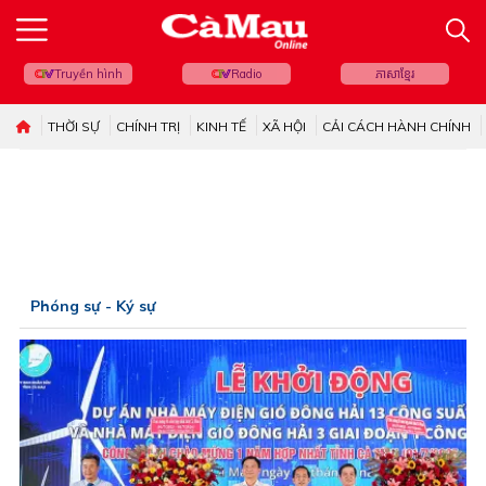
Truyền hình
Radio
ភាសាខ្មែរ
THỜI SỰ
CHÍNH TRỊ
KINH TẾ
XÃ HỘI
CẢI CÁCH HÀNH CHÍNH
Phóng sự - Ký sự