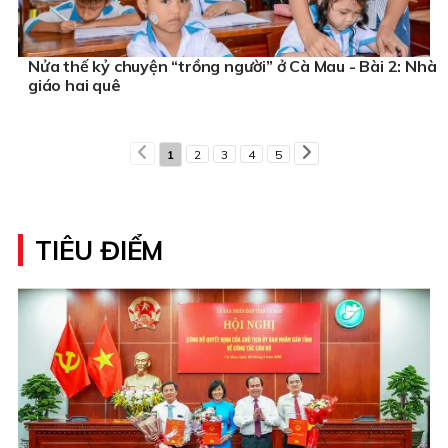
Nửa thế kỷ chuyện “trồng người” ở Cà Mau - Bài 2: Nhà
giáo hai quê
1
2
3
4
5
TIÊU ĐIỂM