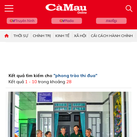
Truyền hình
Radio
ភាសាខ្មែរ
THỜI SỰ
CHÍNH TRỊ
KINH TẾ
XÃ HỘI
CẢI CÁCH HÀNH CHÍNH
Kết quả tìm kiếm cho
"phong trào thi đua"
Kết quả
1 - 10
trong khoảng
28