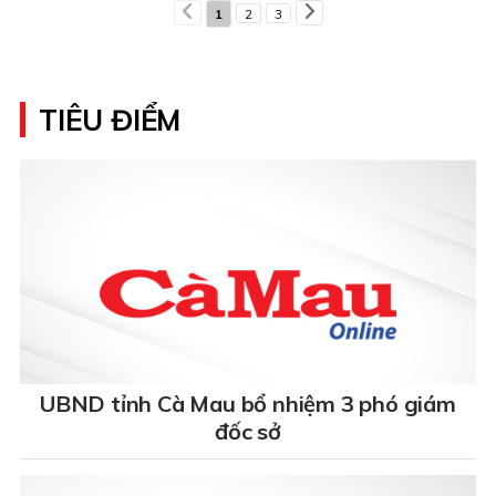
1
2
3
TIÊU ĐIỂM
UBND tỉnh Cà Mau bổ nhiệm 3 phó giám
đốc sở