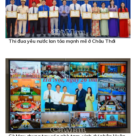
Thi đua yêu nước lan tỏa mạnh mẽ ở Châu Thới
Cà Mau chung tay xóa nhà tạm, vinh dự nhận Huân