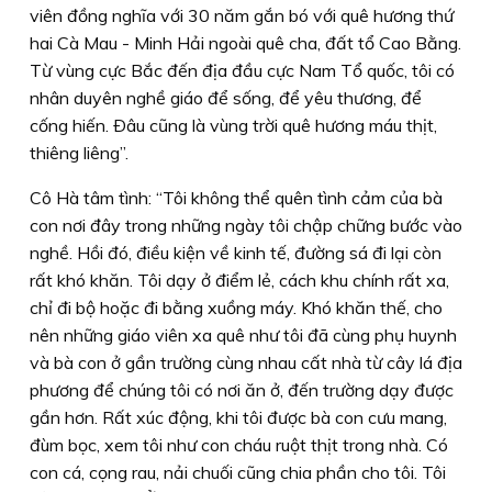
viên đồng nghĩa với 30 năm gắn bó với quê hương thứ
hai Cà Mau - Minh Hải ngoài quê cha, đất tổ Cao Bằng.
Từ vùng cực Bắc đến địa đầu cực Nam Tổ quốc, tôi có
nhân duyên nghề giáo để sống, để yêu thương, để
cống hiến. Ðâu cũng là vùng trời quê hương máu thịt,
thiêng liêng”.
Cô Hà tâm tình: “Tôi không thể quên tình cảm của bà
con nơi đây trong những ngày tôi chập chững bước vào
nghề. Hồi đó, điều kiện về kinh tế, đường sá đi lại còn
rất khó khăn. Tôi dạy ở điểm lẻ, cách khu chính rất xa,
chỉ đi bộ hoặc đi bằng xuồng máy. Khó khăn thế, cho
nên những giáo viên xa quê như tôi đã cùng phụ huynh
và bà con ở gần trường cùng nhau cất nhà từ cây lá địa
phương để chúng tôi có nơi ăn ở, đến trường dạy được
gần hơn. Rất xúc động, khi tôi được bà con cưu mang,
đùm bọc, xem tôi như con cháu ruột thịt trong nhà. Có
con cá, cọng rau, nải chuối cũng chia phần cho tôi. Tôi