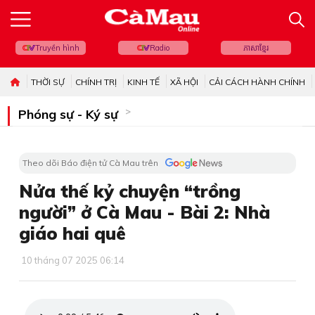
Truyền hình
Radio
ភាសាខ្មែរ
THỜI SỰ
CHÍNH TRỊ
KINH TẾ
XÃ HỘI
CẢI CÁCH HÀNH CHÍNH
Phóng sự - Ký sự
Theo dõi Báo điện tử Cà Mau trên
Nửa thế kỷ chuyện “trồng
người” ở Cà Mau - Bài 2: Nhà
giáo hai quê
10 tháng 07 2025 06:14