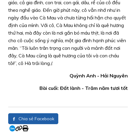
giáo, cả gia đình, con trai, con gái, dâu, rể của cô đều
theo nghề giáo. Ðến giờ phút này, cô vẫn nhớ như in
ngày đầu vào Cà Mau và chưa từng hối hận cho quyết
định của mình. Với cô, Cà Mau không chỉ là quê hương
thứ hai, mà đây còn là nơi gắn bó máu thịt, là nơi đã
cho cô cuộc sống ý nghĩa, một gia đình hạnh phúc viên
mãn. “Tôi luôn trân trọng con người và mảnh đất nơi
đây, Cà Mau cũng là quê hương của tôi và con cháu
tôi!”, cô Hà trải lòng./.
Quỳnh Anh - Hải Nguyên
Bài cuối: Ðất lành - Trăm năm tươi tốt
Chia sẻ Facebook