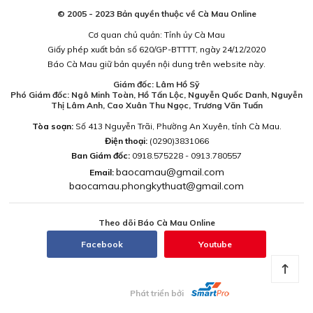
© 2005 - 2023 Bản quyền thuộc về Cà Mau Online
Cơ quan chủ quản: Tỉnh ủy Cà Mau
Giấy phép xuất bản số 620/GP-BTTTT, ngày 24/12/2020
Báo Cà Mau giữ bản quyền nội dung trên website này.
Giám đốc: Lâm Hồ Sỹ
Phó Giám đốc: Ngô Minh Toàn, Hồ Tấn Lộc, Nguyễn Quốc Danh, Nguyễn
Thị Lâm Anh, Cao Xuân Thu Ngọc, Trương Văn Tuấn
Tòa soạn:
Số 413 Nguyễn Trãi, Phường An Xuyên, tỉnh Cà Mau.
Điện thoại:
(0290)3831066
Ban Giám đốc:
0918.575228 - 0913.780557
baocamau@gmail.com
Email:
baocamau.phongkythuat@gmail.com
Theo dõi Báo Cà Mau Online
Facebook
Youtube
Phát triển bởi