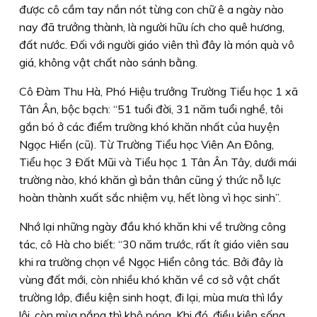
được cô cầm tay nắn nót từng con chữ ê a ngày nào
nay đã trưởng thành, là người hữu ích cho quê hương,
đất nước. Ðối với người giáo viên thì đây là món quà vô
giá, không vật chất nào sánh bằng.
Cô Ðàm Thu Hà, Phó Hiệu trưởng Trường Tiểu học 1 xã
Tân Ân, bộc bạch: “51 tuổi đời, 31 năm tuổi nghề, tôi
gắn bó ở các điểm trường khó khăn nhất của huyện
Ngọc Hiển (cũ). Từ Trường Tiểu học Viên An Ðông,
Tiểu học 3 Ðất Mũi và Tiểu học 1 Tân Ân Tây, dưới mái
trường nào, khó khăn gì bản thân cũng ý thức nỗ lực
hoàn thành xuất sắc nhiệm vụ, hết lòng vì học sinh”.
Nhớ lại những ngày đầu khó khăn khi về trường công
tác, cô Hà cho biết: “30 năm trước, rất ít giáo viên sau
khi ra trường chọn về Ngọc Hiển công tác. Bởi đây là
vùng đất mới, còn nhiều khó khăn về cơ sở vật chất
trường lớp, điều kiện sinh hoạt, đi lại, mùa mưa thì lầy
lội, còn mùa nắng thì khô nóng. Khi đó, điều kiện sống