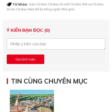
Từ khóa:
báo Cà Mau
Cà Mau
tin mới Cà Mau
thời sự Cà Mau
tin tức Cà Mau
Nửa thế kỷ
trồng người
Nhà giáo
Ý KIẾN BẠN ĐỌC (0)
TIN CÙNG CHUYÊN MỤC