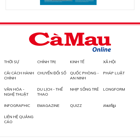
THỜI SỰ
CHÍNH TRỊ
KINH TẾ
XÃ HỘI
CẢI CÁCH HÀNH
CHUYỂN ĐỔI SỐ
QUỐC PHÒNG -
PHÁP LUẬT
CHÍNH
AN NINH
VĂN HÓA -
DU LỊCH - THỂ
NHỊP SỐNG TRẺ
LONGFORM
NGHỆ THUẬT
THAO
INFOGRAPHIC
EMAGAZINE
QUIZZ
ភាសាខ្មែរ
LIÊN HỆ QUẢNG
CÁO