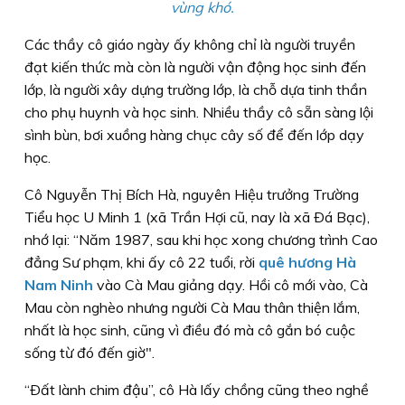
vùng khó.
Các thầy cô giáo ngày ấy không chỉ là người truyền
đạt kiến thức mà còn là người vận động học sinh đến
lớp, là người xây dựng trường lớp, là chỗ dựa tinh thần
cho phụ huynh và học sinh. Nhiều thầy cô sẵn sàng lội
sình bùn, bơi xuồng hàng chục cây số để đến lớp dạy
học.
Cô Nguyễn Thị Bích Hà, nguyên Hiệu trưởng Trường
Tiểu học U Minh 1 (xã Trần Hợi cũ, nay là xã Ðá Bạc),
nhớ lại: “Năm 1987, sau khi học xong chương trình Cao
đẳng Sư phạm, khi ấy cô 22 tuổi, rời
quê hương Hà
Nam Ninh
vào Cà Mau giảng dạy. Hồi cô mới vào, Cà
Mau còn nghèo nhưng người Cà Mau thân thiện lắm,
nhất là học sinh, cũng vì điều đó mà cô gắn bó cuộc
sống từ đó đến giờ".
“Ðất lành chim đậu”, cô Hà lấy chồng cũng theo nghề