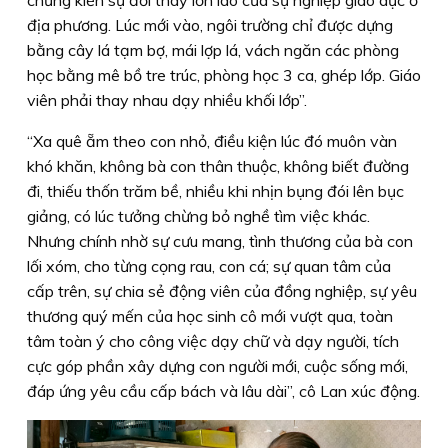
chứng kiến sự đổi thay lớn lao của sự nghiệp giáo dục ở
địa phương. Lúc mới vào, ngôi trường chỉ được dựng
bằng cây lá tạm bợ, mái lợp lá, vách ngăn các phòng
học bằng mê bồ tre trúc, phòng học 3 ca, ghép lớp. Giáo
viên phải thay nhau dạy nhiều khối lớp”.
“Xa quê ẵm theo con nhỏ, điều kiện lúc đó muôn vàn
khó khăn, không bà con thân thuộc, không biết đường
đi, thiếu thốn trăm bề, nhiều khi nhịn bụng đói lên bục
giảng, có lúc tưởng chừng bỏ nghề tìm việc khác.
Nhưng chính nhờ sự cưu mang, tình thương của bà con
lối xóm, cho từng cọng rau, con cá; sự quan tâm của
cấp trên, sự chia sẻ động viên của đồng nghiệp, sự yêu
thương quý mến của học sinh cô mới vượt qua, toàn
tâm toàn ý cho công việc dạy chữ và dạy người, tích
cực góp phần xây dựng con người mới, cuộc sống mới,
đáp ứng yêu cầu cấp bách và lâu dài”, cô Lan xúc động.