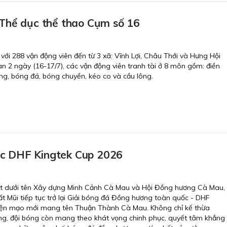
 Thể dục thể thao Cụm số 16
 với 288 vận động viên đến từ 3 xã: Vĩnh Lợi, Châu Thới và Hưng Hội
an 2 ngày (16-17/7), các vận động viên tranh tài ở 8 môn gồm: điền
tướng, bóng đá, bóng chuyền, kéo co và cầu lông.
ục DHF Kingtek Cup 2026
t dưới tên Xây dựng Minh Cảnh Cà Mau và Hội Đồng hương Cà Mau,
 Mũi tiếp tục trở lại Giải bóng đá Đồng hương toàn quốc - DHF
diện mạo mới mang tên Thuận Thành Cà Mau. Không chỉ kế thừa
ựng, đội bóng còn mang theo khát vọng chinh phục, quyết tâm khẳng