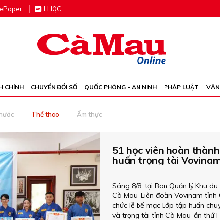
e
P
aper
LHQC
H CHÍNH
CHUYỂN ĐỔI SỐ
QUỐC PHÒNG - AN NINH
PHÁP LUẬT
VĂN
 nước
Thể thao
Ẩm thực
51 học viên hoàn thành
huấn trọng tài Vovina
Sáng 8/8, tại Ban Quản lý Khu du 
Cà Mau, Liên đoàn Vovinam tỉnh
chức lễ bế mạc Lớp tập huấn ch
và trọng tài tỉnh Cà Mau lần thứ 