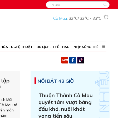
Cà Mau
,
32°C
/
32°C
-
33°C
 HÓA - NGHỆ THUẬT
DU LỊCH - THỂ THAO
NHỊP SỐNG TRẺ
 tập
NỔI BẬT 48 GIỜ
m
Thuận Thành Cà Mau
lịch Mũi
quyết tâm vượt bảng
 Cà Mau tổ
đấu khó, nuôi khát
uyên môn
vọng tiến sâu
I năm