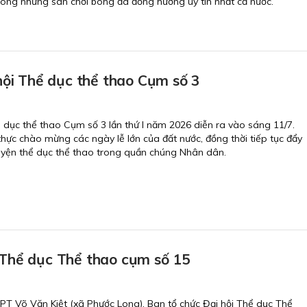
trong những sân chơi bóng đá đồng hương uy tín nhất cả nước.
 hội Thể dục thể thao Cụm số 3
 dục thể thao Cụm số 3 lần thứ I năm 2026 diễn ra vào sáng 11/7.
thực chào mừng các ngày lễ lớn của đất nước, đồng thời tiếp tục đẩy
yện thể dục thể thao trong quần chúng Nhân dân.
 Thể dục Thể thao cụm số 15
HPT Võ Văn Kiệt (xã Phước Long), Ban tổ chức Đại hội Thể dục Thể