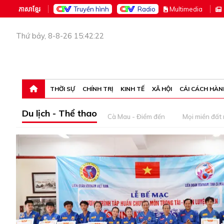
ភាសាខ្មែរ
Truyền hình
Radio
M
ultimedia
Thứ bảy, 8-8-26 15:42:22
THỜI SỰ
CHÍNH TRỊ
KINH TẾ
XÃ HỘI
CẢI CÁCH HÀN
Du lịch - Thể thao
Cà Mau - Điểm đến
Mọi miền đất