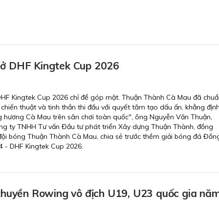
 ở DHF Kingtek Cup 2026
DHF Kingtek Cup 2026 chỉ để góp mặt. Thuận Thành Cà Mau đã chuẩ
, chiến thuật và tinh thần thi đấu với quyết tâm tạo dấu ấn, khẳng địn
g hương Cà Mau trên sân chơi toàn quốc", ông Nguyễn Văn Thuận,
ng ty TNHH Tư vấn Đầu tư phát triển Xây dựng Thuận Thành, đồng
n đội bóng Thuận Thành Cà Mau, chia sẻ trước thềm giải bóng đá Đồn
 - DHF Kingtek Cup 2026.
 thuyền Rowing vô địch U19, U23 quốc gia nă