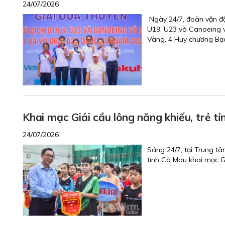
24/07/2026
Ngày 24/7, đoàn vận độ
U19, U23 và Canoeing v
Vàng, 4 Huy chương Bạ
Khai mạc Giải cầu lông năng khiếu, trẻ t
24/07/2026
Sáng 24/7, tại Trung tâ
tỉnh Cà Mau khai mạc G