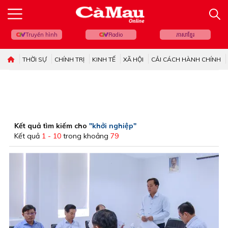
Truyền hình
Radio
ភាសាខ្មែរ
THỜI SỰ
CHÍNH TRỊ
KINH TẾ
XÃ HỘI
CẢI CÁCH HÀNH CHÍNH
Kết quả tìm kiếm cho
"khởi nghiệp"
Kết quả
1 - 10
trong khoảng
79