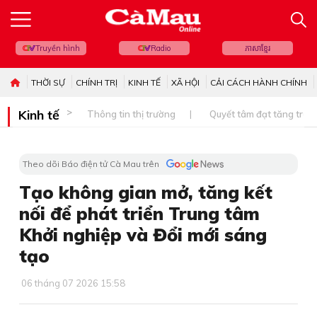
Truyền hình
Radio
ភាសាខ្មែរ
THỜI SỰ
CHÍNH TRỊ
KINH TẾ
XÃ HỘI
CẢI CÁCH HÀNH CHÍNH
Kinh tế
Thông tin thị trường
Quyết tâm đạt tăng trưở
Theo dõi Báo điện tử Cà Mau trên
Tạo không gian mở, tăng kết
nối để phát triển Trung tâm
Khởi nghiệp và Đổi mới sáng
tạo
06 tháng 07 2026 15:58