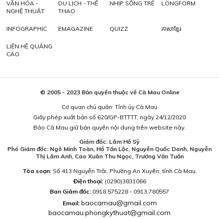
VĂN HÓA -
DU LỊCH - THỂ
NHỊP SỐNG TRẺ
LONGFORM
NGHỆ THUẬT
THAO
INFOGRAPHIC
EMAGAZINE
QUIZZ
ភាសាខ្មែរ
LIÊN HỆ QUẢNG
CÁO
© 2005 - 2023 Bản quyền thuộc về Cà Mau Online
Cơ quan chủ quản: Tỉnh ủy Cà Mau
Giấy phép xuất bản số 620/GP-BTTTT, ngày 24/12/2020
Báo Cà Mau giữ bản quyền nội dung trên website này.
Giám đốc: Lâm Hồ Sỹ
Phó Giám đốc: Ngô Minh Toàn, Hồ Tấn Lộc, Nguyễn Quốc Danh, Nguyễn
Thị Lâm Anh, Cao Xuân Thu Ngọc, Trương Văn Tuấn
Tòa soạn:
Số 413 Nguyễn Trãi, Phường An Xuyên, tỉnh Cà Mau.
Điện thoại:
(0290)3831066
Ban Giám đốc:
0918.575228 - 0913.780557
baocamau@gmail.com
Email:
baocamau.phongkythuat@gmail.com