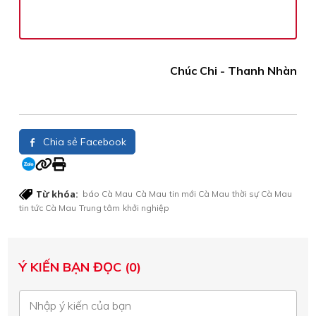
Chúc Chi - Thanh Nhàn
Chia sẻ Facebook
Từ khóa:
báo Cà Mau
Cà Mau
tin mới Cà Mau
thời sự Cà Mau
tin tức Cà Mau
Trung tâm
khởi nghiệp
Ý KIẾN BẠN ĐỌC (0)