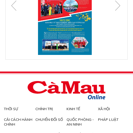
THỜI SỰ
CHÍNH TRỊ
KINH TẾ
XÃ HỘI
CẢI CÁCH HÀNH
CHUYỂN ĐỔI SỐ
QUỐC PHÒNG -
PHÁP LUẬT
CHÍNH
AN NINH