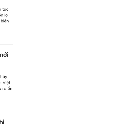
p tục
n lợi
 biến
mới
thủy
n Việt
u ra ổn
hỉ