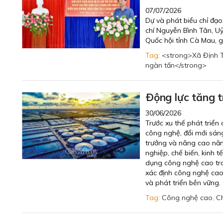
07/07/2026
Dự và phát biểu chỉ đạo
chí Nguyễn Bình Tân, U
Quốc hội tỉnh Cà Mau, 
Tag:
<strong>Xã Định T
ngàn tấn</strong>
Ðộng lực tăng 
30/06/2026
Trước xu thế phát triển
công nghệ, đổi mới sáng
trưởng và nâng cao năng
nghiệp, chế biến, kinh 
dụng công nghệ cao tro
xác định công nghệ cao 
và phát triển bền vững.
Tag:
Công nghệ cao
,
Ch