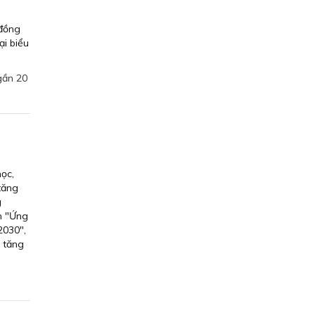
 đồng
i biểu
gần 20
ọc,
tăng
g
án "Ứng
2030",
a tăng