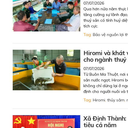
07/07/2026
Qua hơn nửa năm thực h
tăng cường sự lãnh đạo,
thuỷ sản có tính huỷ di
tích cực.
Tag:
Bảo vệ nguồn lợi t
Hiromi và khát 
cho ngành thuỷ
07/07/2026
Từ Buôn Ma Thuột, nơi s
sản nước ngọt, Hiromi b
không chỉ dừng lại ở ng
định cho người nuôi và 
Tag:
Hiromi
,
thủy sâm
,
Xã Định Thành:
tiêu cả năm