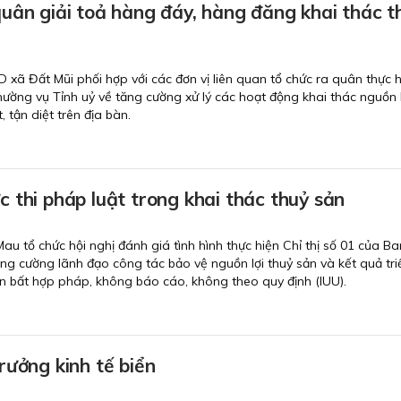
uân giải toả hàng đáy, hàng đăng khai thác t
xã Đất Mũi phối hợp với các đơn vị liên quan tổ chức ra quân thực h
hường vụ Tỉnh uỷ về tăng cường xử lý các hoạt động khai thác nguồn l
, tận diệt trên địa bàn.
 thi pháp luật trong khai thác thuỷ sản
au tổ chức hội nghị đánh giá tình hình thực hiện Chỉ thị số 01 của Ba
ng cường lãnh đạo công tác bảo vệ nguồn lợi thuỷ sản và kết quả tri
ản bất hợp pháp, không báo cáo, không theo quy định (IUU).
rưởng kinh tế biển