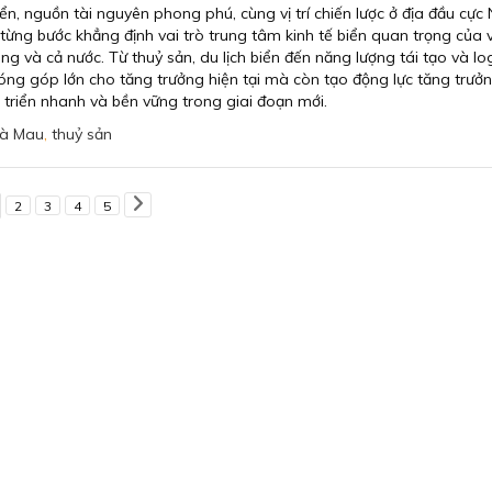
biển, nguồn tài nguyên phong phú, cùng vị trí chiến lược ở địa đầu cự
từng bước khẳng định vai trò trung tâm kinh tế biển quan trọng của 
 và cả nước. Từ thuỷ sản, du lịch biển đến năng lượng tái tạo và logi
đóng góp lớn cho tăng trưởng hiện tại mà còn tạo động lực tăng trưở
 triển nhanh và bền vững trong giai đoạn mới.
à Mau
,
thuỷ sản
2
3
4
5