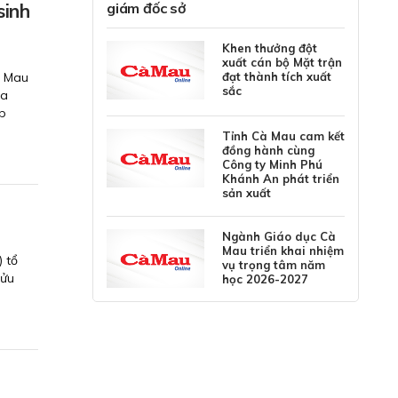
sinh
giám đốc sở
Khen thưởng đột
xuất cán bộ Mặt trận
à Mau
đạt thành tích xuất
sắc
ủa
óp
Tỉnh Cà Mau cam kết
đồng hành cùng
Công ty Minh Phú
Khánh An phát triển
sản xuất
Ngành Giáo dục Cà
Mau triển khai nhiệm
 tổ
vụ trọng tâm năm
Cửu
học 2026-2027