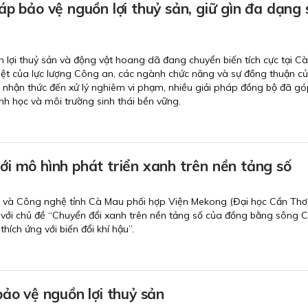
áp bảo vệ nguồn lợi thuỷ sản, giữ gìn đa dạng 
 lợi thuỷ sản và động vật hoang dã đang chuyển biến tích cực tại C
liệt của lực lượng Công an, các ngành chức năng và sự đồng thuận c
nhận thức đến xử lý nghiêm vi phạm, nhiều giải pháp đồng bộ đã g
nh học và môi trường sinh thái bền vững.
i mô hình phát triển xanh trên nền tảng số
 và Công nghệ tỉnh Cà Mau phối hợp Viện Mekong (Đại học Cần Thơ)
 với chủ đề “Chuyển đổi xanh trên nền tảng số của đồng bằng sông 
ích ứng với biến đổi khí hậu”.
bảo vệ nguồn lợi thuỷ sản