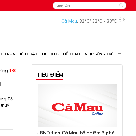
Cà Mau
,
32°C
/
32°C
-
33°C
 HÓA - NGHỆ THUẬT
DU LỊCH - THỂ THAO
NHỊP SỐNG TRẺ
oảng
190
TIÊU ĐIỂM
u
ùng Tổ
 thuỷ
UBND tỉnh Cà Mau bổ nhiệm 3 phó