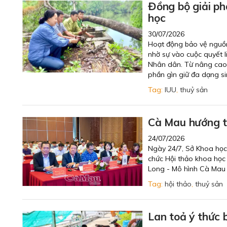
Đồng bộ giải ph
học
30/07/2026
Hoạt động bảo vệ nguồn
nhờ sự vào cuộc quyết 
Nhân dân. Từ nâng cao 
phần gìn giữ đa dạng si
Tag:
IUU
,
thuỷ sản
Cà Mau hướng tớ
24/07/2026
Ngày 24/7, Sở Khoa học
chức Hội thảo khoa học
Long - Mô hình Cà Mau th
Tag:
hội thảo
,
thuỷ sản
Lan toả ý thức 