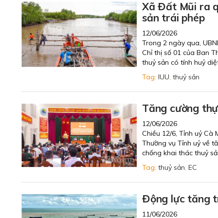
Xã Đất Mũi ra q
sản trái phép
12/06/2026
Trong 2 ngày qua, UBND 
Chỉ thị số 01 của Ban T
thuỷ sản có tính huỷ diệt
Tag:
IUU
,
thuỷ sản
Tăng cường thực
12/06/2026
Chiều 12/6, Tỉnh uỷ Cà M
Thường vụ Tỉnh uỷ về tă
chống khai thác thuỷ s
Tag:
thuỷ sản
,
EC
Động lực tăng t
11/06/2026