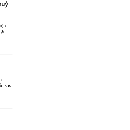
huỷ
iện
ợi
n
ển khai