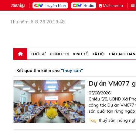
ភាសាខ្មែរ
Truyền hình
Radio
M
ultimedia
Thứ năm, 6-8-26 20:19:48
THỜI SỰ
CHÍNH TRỊ
KINH TẾ
XÃ HỘI
CẢI CÁCH HÀN
Kết quả tìm kiếm cho
"thuỷ sản"
Dự án VM077 gó
05/08/2026
Chiều 5/8, UBND Xã Pha
công tác Dự án VM077 tổ
sản dưới tán rừng ngập
Tag:
thuỷ sản
,
nông ngh