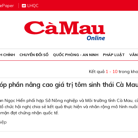
e
P
aper
LHQC
H CHÍNH
CHUYỂN ĐỔI SỐ
QUỐC PHÒNG - AN NINH
PHÁP LUẬT
VĂN
Kết quả
1 - 10
trong kh
p phần nâng cao giá trị tôm sinh thái Cà Ma
n Ngọc Hiển phối hợp Sở Nông nghiệp và Môi trường tỉnh Cà Mau, c
 chức hội nghị chia sẻ kết quả thực hiện và nhân rộng mô hình nuôi
 mặn đạt chứng nhận quốc tế.
iệp