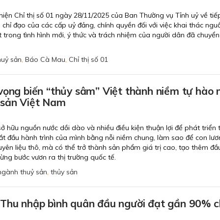
iện Chỉ thị số 01 ngày 28/11/2025 của Ban Thường vụ Tỉnh uỷ về tiế
 chỉ đạo của các cấp uỷ đảng, chính quyền đối với việc khai thác nguồ
ệt trong tình hình mới, ý thức và trách nhiệm của người dân đã chuyển
huỷ sản
,
Báo Cà Mau
,
Chỉ thị số 01
vọng biến “thủy sâm” Việt thành niềm tự hào 
 sản Việt Nam
ở hữu nguồn nước dồi dào và nhiều điều kiện thuận lợi để phát triển 
ắt đầu hành trình của mình bằng nỗi niềm chung, làm sao để con lươ
uyên liệu thô, mà có thể trở thành sản phẩm giá trị cao, tạo thêm đầ
từng bước vươn ra thị trường quốc tế.
ngành thuỷ sản
,
thủy sản
 Thu nhập bình quân đầu người đạt gần 90% c