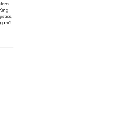
c Nam
vùng
stics,
ng mới,