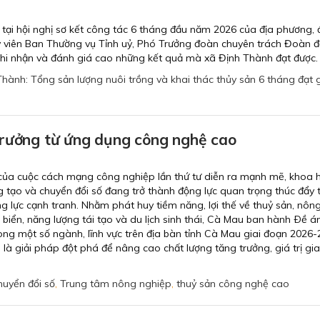
 tại hội nghị sơ kết công tác 6 tháng đầu năm 2026 của địa phương,
ỷ viên Ban Thường vụ Tỉnh uỷ, Phó Trưởng đoàn chuyên trách Đoàn đạ
ghi nhận và đánh giá cao những kết quả mà xã Định Thành đạt được.
hành: Tổng sản lượng nuôi trồng và khai thác thủy sản 6 tháng đạt 
trưởng từ ứng dụng công nghệ cao
 của cuộc cách mạng công nghiệp lần thứ tư diễn ra mạnh mẽ, khoa h
 tạo và chuyển đổi số đang trở thành động lực quan trọng thúc đẩy 
 lực cạnh tranh. Nhằm phát huy tiềm năng, lợi thế về thuỷ sản, nôn
tế biển, năng lượng tái tạo và du lịch sinh thái, Cà Mau ban hành Ðề 
ng một số ngành, lĩnh vực trên địa bàn tỉnh Cà Mau giai đoạn 2026-
là giải pháp đột phá để nâng cao chất lượng tăng trưởng, giá trị gi
uyển đổi số
,
Trung tâm nông nghiệp
,
thuỷ sản công nghệ cao