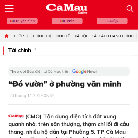
Truyền hình
Radio
ភាសាខ្មែរ
THỜI SỰ
CHÍNH TRỊ
KINH TẾ
XÃ HỘI
CẢI CÁCH HÀNH CHÍNH
Tài chính
Theo dõi Báo điện tử Cà Mau trên
“Đồ vườn” ở phường văn minh
23 tháng 11 2019 08:42
(CMO) Tận dụng diện tích đất xung
quanh nhà, trên sân thượng, thậm chí lối đi cầu
thang, nhiều hộ dân tại Phường 5, TP Cà Mau