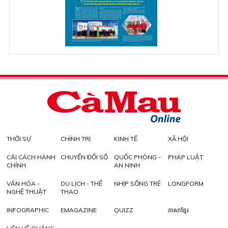
THỜI SỰ
CHÍNH TRỊ
KINH TẾ
XÃ HỘI
CẢI CÁCH HÀNH
CHUYỂN ĐỔI SỐ
QUỐC PHÒNG -
PHÁP LUẬT
CHÍNH
AN NINH
VĂN HÓA -
DU LỊCH - THỂ
NHỊP SỐNG TRẺ
LONGFORM
NGHỆ THUẬT
THAO
INFOGRAPHIC
EMAGAZINE
QUIZZ
ភាសាខ្មែរ