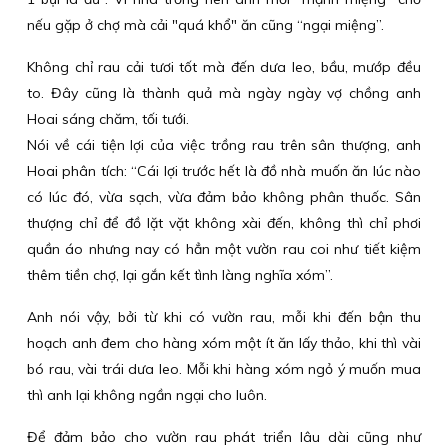
nếu gặp ở chợ mà cải "quá khổ" ăn cũng “ngại miệng”.
Không chỉ rau cải tươi tốt mà đến dưa leo, bầu, mướp đều
to. Đây cũng là thành quả mà ngày ngày vợ chồng anh
Hoai sáng chăm, tối tưới.
Nói về cái tiện lợi của việc trồng rau trên sân thượng, anh
Hoai phân tích: “Cái lợi trước hết là đồ nhà muốn ăn lúc nào
có lúc đó, vừa sạch, vừa đảm bảo không phân thuốc. Sân
thượng chỉ để đồ lặt vặt không xài đến, không thì chỉ phơi
quần áo nhưng nay có hẳn một vườn rau coi như tiết kiệm
thêm tiền chợ, lại gắn kết tình làng nghĩa xóm”.
Anh nói vậy, bởi từ khi có vườn rau, mỗi khi đến bận thu
hoạch anh đem cho hàng xóm một ít ăn lấy thảo, khi thì vài
bó rau, vài trái dưa leo. Mỗi khi hàng xóm ngỏ ý muốn mua
thì anh lại không ngần ngại cho luôn.
Để đảm bảo cho vườn rau phát triển lâu dài cũng như