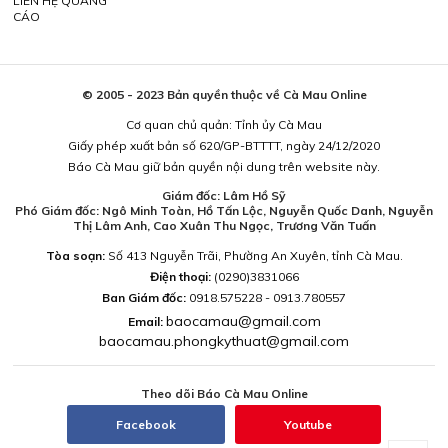
LIÊN HỆ QUẢNG
CÁO
© 2005 - 2023 Bản quyền thuộc về Cà Mau Online
Cơ quan chủ quản: Tỉnh ủy Cà Mau
Giấy phép xuất bản số 620/GP-BTTTT, ngày 24/12/2020
Báo Cà Mau giữ bản quyền nội dung trên website này.
Giám đốc: Lâm Hồ Sỹ
Phó Giám đốc: Ngô Minh Toàn, Hồ Tấn Lộc, Nguyễn Quốc Danh, Nguyễn
Thị Lâm Anh, Cao Xuân Thu Ngọc, Trương Văn Tuấn
Tòa soạn:
Số 413 Nguyễn Trãi, Phường An Xuyên, tỉnh Cà Mau.
Điện thoại:
(0290)3831066
Ban Giám đốc:
0918.575228 - 0913.780557
baocamau@gmail.com
Email:
baocamau.phongkythuat@gmail.com
Theo dõi Báo Cà Mau Online
Facebook
Youtube