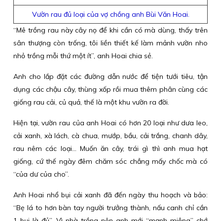
Vườn rau đủ loại của vợ chồng anh Bùi Văn Hoai.
“Mê trồng rau này cây nọ để khi cần có mà dùng, thấy trên
sân thượng còn trống, tôi liền thiết kế làm mảnh vườn nho
nhỏ trồng mỗi thứ một ít”, anh Hoai chia sẻ.
Anh cho lắp đặt các đường dẫn nước để tiện tưới tiêu, tận
dụng các chậu cây, thùng xốp rồi mua thêm phân cùng các
giống rau cải, củ quả, thế là một khu vườn ra đời.
Hiện tại, vườn rau của anh Hoai có hơn 20 loại như dưa leo,
cải xanh, xà lách, cà chua, mướp, bầu, cải trắng, chanh dây,
rau nêm các loại... Muốn ăn cây, trái gì thì anh mua hạt
giống, cứ thế ngày đêm chăm sóc chẳng mấy chốc mà có
“của dư của cho”.
Anh Hoai nhổ bụi cải xanh đã đến ngày thu hoạch và bảo:
“Bẹ lá to hơn bàn tay người trưởng thành, nấu canh chỉ cần
1 bụi là đủ”. Vì nhà trồng nên anh mới “mạnh miệng” chớ