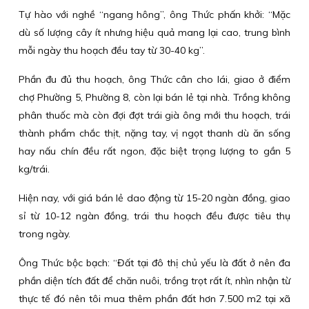
Tự hào với nghề “ngang hông”, ông Thức phấn khởi: “Mặc
dù số lượng cây ít nhưng hiệu quả mang lại cao, trung bình
mỗi ngày thu hoạch đều tay từ 30-40 kg”.
Phần đu đủ thu hoạch, ông Thức cân cho lái, giao ở điểm
chợ Phường 5, Phường 8, còn lại bán lẻ tại nhà. Trồng không
phân thuốc mà còn đợi đợt trái già ông mới thu hoạch, trái
thành phẩm chắc thịt, nặng tay, vị ngọt thanh dù ăn sống
hay nấu chín đều rất ngon, đặc biệt trọng lượng to gần 5
kg/trái.
Hiện nay, với giá bán lẻ dao động từ 15-20 ngàn đồng, giao
sỉ từ 10-12 ngàn đồng, trái thu hoạch đều được tiêu thụ
trong ngày.
Ông Thức bộc bạch: “Đất tại đô thị chủ yếu là đất ở nên đa
phần diện tích đất để chăn nuôi, trồng trọt rất ít, nhìn nhận từ
thực tế đó nên tôi mua thêm phần đất hơn 7.500 m2 tại xã