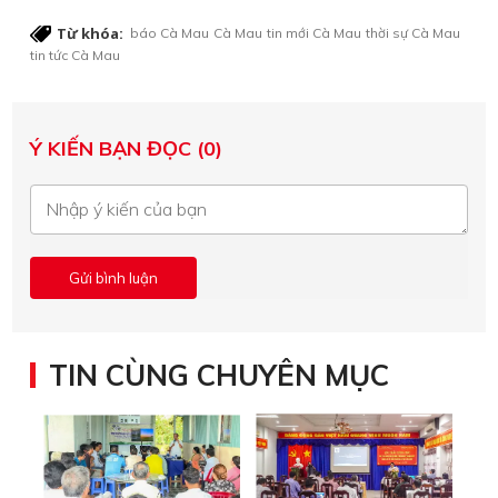
Từ khóa:
báo Cà Mau
Cà Mau
tin mới Cà Mau
thời sự Cà Mau
tin tức Cà Mau
Ý KIẾN BẠN ĐỌC (0)
TIN CÙNG CHUYÊN MỤC