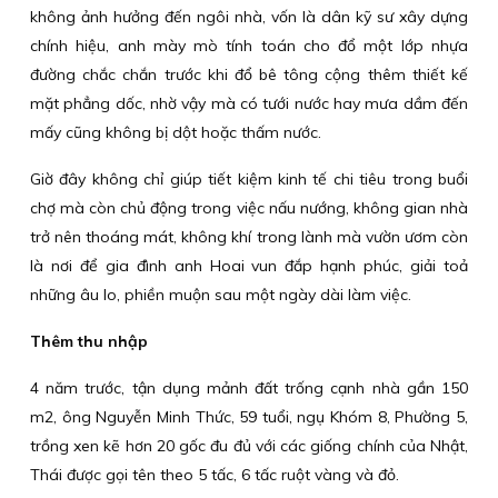
không ảnh hưởng đến ngôi nhà, vốn là dân kỹ sư xây dựng
chính hiệu, anh mày mò tính toán cho đổ một lớp nhựa
đường chắc chắn trước khi đổ bê tông cộng thêm thiết kế
mặt phẳng dốc, nhờ vậy mà có tưới nước hay mưa dầm đến
mấy cũng không bị dột hoặc thấm nước.
Giờ đây không chỉ giúp tiết kiệm kinh tế chi tiêu trong buổi
chợ mà còn chủ động trong việc nấu nướng, không gian nhà
trở nên thoáng mát, không khí trong lành mà vườn ươm còn
là nơi để gia đình anh Hoai vun đắp hạnh phúc, giải toả
những âu lo, phiền muộn sau một ngày dài làm việc.
Thêm thu nhập
4 năm trước, tận dụng mảnh đất trống cạnh nhà gần 150
m2, ông Nguyễn Minh Thức, 59 tuổi, ngụ Khóm 8, Phường 5,
trồng xen kẽ hơn 20 gốc đu đủ với các giống chính của Nhật,
Thái được gọi tên theo 5 tấc, 6 tấc ruột vàng và đỏ.