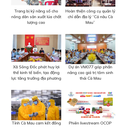
Trang bị kỹ năng số cho
Hoàn thiện công cụ quản lý
nông dân sản xuất lúa chất
chỉ dẫn địa lý “Cá nâu Cà
lượng cao
Mau”
Xã Sông Đốc phát huy lợi
Dự án VM077 góp phần
thế kinh tế biển, tạo động
nâng cao giá trị tôm sinh
lực tăng trưởng địa phương
thái Cà Mau
Tỉnh Cà Mau cam kết đồng
Phiên livestream OCOP