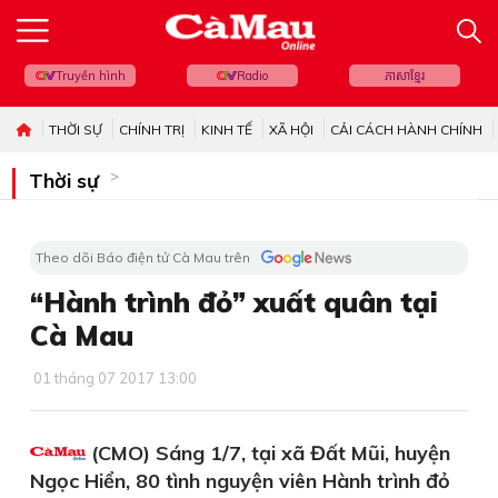
Truyền hình
Radio
ភាសាខ្មែរ
THỜI SỰ
CHÍNH TRỊ
KINH TẾ
XÃ HỘI
CẢI CÁCH HÀNH CHÍNH
Thời sự
Theo dõi Báo điện tử Cà Mau trên
“Hành trình đỏ” xuất quân tại
Cà Mau
01 tháng 07 2017 13:00
(CMO) Sáng 1/7, tại xã Đất Mũi, huyện
Ngọc Hiển, 80 tình nguyện viên Hành trình đỏ