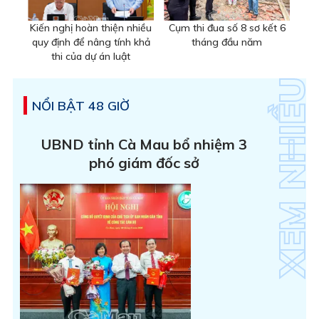
Kiến nghị hoàn thiện nhiều
Cụm thi đua số 8 sơ kết 6
quy định để nâng tính khả
tháng đầu năm
thi của dự án luật
NỔI BẬT 48 GIỜ
UBND tỉnh Cà Mau bổ nhiệm 3
phó giám đốc sở