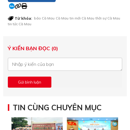
Từ khóa:
báo Cà Mau
Cà Mau
tin mới Cà Mau
thời sự Cà Mau
tin tức Cà Mau
Ý KIẾN BẠN ĐỌC (0)
TIN CÙNG CHUYÊN MỤC