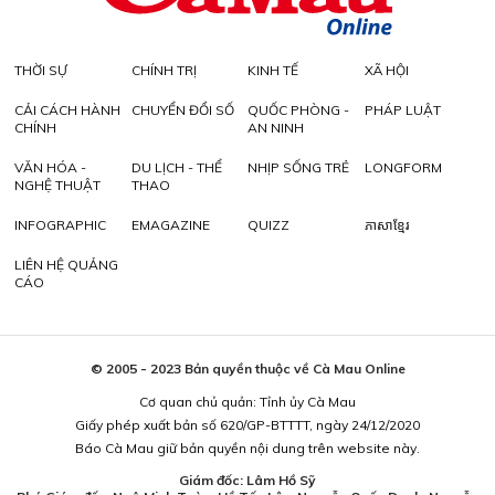
THỜI SỰ
CHÍNH TRỊ
KINH TẾ
XÃ HỘI
CẢI CÁCH HÀNH
CHUYỂN ĐỔI SỐ
QUỐC PHÒNG -
PHÁP LUẬT
CHÍNH
AN NINH
VĂN HÓA -
DU LỊCH - THỂ
NHỊP SỐNG TRẺ
LONGFORM
NGHỆ THUẬT
THAO
INFOGRAPHIC
EMAGAZINE
QUIZZ
ភាសាខ្មែរ
LIÊN HỆ QUẢNG
CÁO
© 2005 - 2023 Bản quyền thuộc về Cà Mau Online
Cơ quan chủ quản: Tỉnh ủy Cà Mau
Giấy phép xuất bản số 620/GP-BTTTT, ngày 24/12/2020
Báo Cà Mau giữ bản quyền nội dung trên website này.
Giám đốc: Lâm Hồ Sỹ