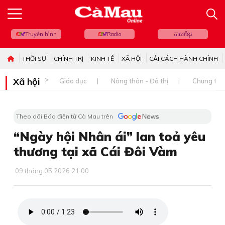
Truyền hình
Radio
ភាសាខ្មែរ
THỜI SỰ
CHÍNH TRỊ
KINH TẾ
XÃ HỘI
CẢI CÁCH HÀNH CHÍNH
Xã hội
Giáo dục
Nông thôn - Đô thị
Chung tay 
Theo dõi Báo điện tử Cà Mau trên
“Ngày hội Nhân ái” lan toả yêu
thương tại xã Cái Đôi Vàm
09 tháng 05 2026 21:00