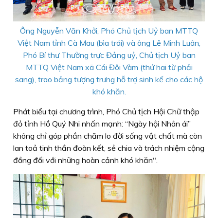
Ông Nguyễn Văn Khởi, Phó Chủ tịch Uỷ ban MTTQ
Việt Nam tỉnh Cà Mau (bìa trái) và ông Lê Minh Luân,
Phó Bí thư Thường trực Đảng uỷ, Chủ tịch Uỷ ban
MTTQ Việt Nam xã Cái Đôi Vàm (thứ hai từ phải
sang), trao bảng tượng trưng hỗ trợ sinh kế cho các hộ
khó khăn.
Phát biểu tại chương trình, Phó Chủ tịch Hội Chữ thập
đỏ tỉnh Hồ Quý Nhi nhấn mạnh: “Ngày hội Nhân ái”
không chỉ góp phần chăm lo đời sống vật chất mà còn
lan toả tinh thần đoàn kết, sẻ chia và trách nhiệm cộng
đồng đối với những hoàn cảnh khó khăn".