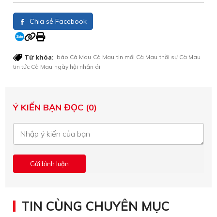
Chia sẻ Facebook
Từ khóa:
báo Cà Mau
Cà Mau
tin mới Cà Mau
thời sự Cà Mau
tin tức Cà Mau
ngày hội nhân ái
Ý KIẾN BẠN ĐỌC (0)
TIN CÙNG CHUYÊN MỤC