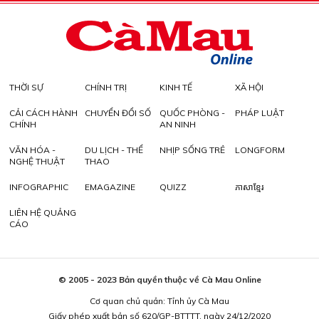
THỜI SỰ
CHÍNH TRỊ
KINH TẾ
XÃ HỘI
CẢI CÁCH HÀNH
CHUYỂN ĐỔI SỐ
QUỐC PHÒNG -
PHÁP LUẬT
CHÍNH
AN NINH
VĂN HÓA -
DU LỊCH - THỂ
NHỊP SỐNG TRẺ
LONGFORM
NGHỆ THUẬT
THAO
INFOGRAPHIC
EMAGAZINE
QUIZZ
ភាសាខ្មែរ
LIÊN HỆ QUẢNG
CÁO
© 2005 - 2023 Bản quyền thuộc về Cà Mau Online
Cơ quan chủ quản: Tỉnh ủy Cà Mau
Giấy phép xuất bản số 620/GP-BTTTT, ngày 24/12/2020