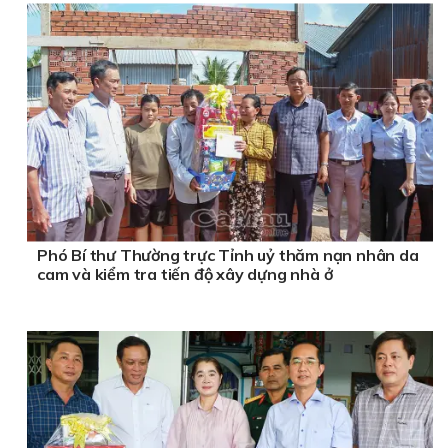
Phó Bí thư Thường trực Tỉnh uỷ thăm nạn nhân da
cam và kiểm tra tiến độ xây dựng nhà ở