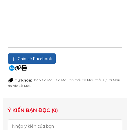
Chia sẻ Facebook
Từ khóa:
báo Cà Mau
Cà Mau
tin mới Cà Mau
thời sự Cà Mau
tin tức Cà Mau
Ý KIẾN BẠN ĐỌC (0)