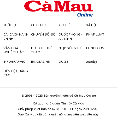
THỜI SỰ
CHÍNH TRỊ
KINH TẾ
XÃ HỘI
CẢI CÁCH HÀNH
CHUYỂN ĐỔI SỐ
QUỐC PHÒNG -
PHÁP LUẬT
CHÍNH
AN NINH
VĂN HÓA -
DU LỊCH - THỂ
NHỊP SỐNG TRẺ
LONGFORM
NGHỆ THUẬT
THAO
INFOGRAPHIC
EMAGAZINE
QUIZZ
ភាសាខ្មែរ
LIÊN HỆ QUẢNG
CÁO
© 2005 - 2023 Bản quyền thuộc về Cà Mau Online
Cơ quan chủ quản: Tỉnh ủy Cà Mau
Giấy phép xuất bản số 620/GP-BTTTT, ngày 24/12/2020
Báo Cà Mau giữ bản quyền nội dung trên website này.