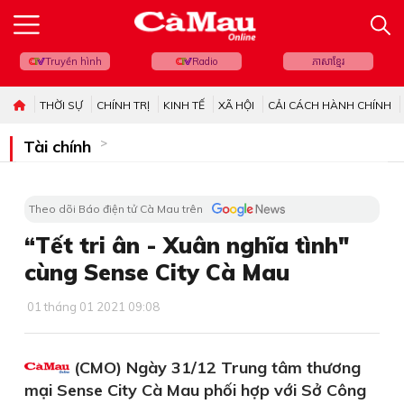
Truyền hình
Radio
ភាសាខ្មែរ
THỜI SỰ
CHÍNH TRỊ
KINH TẾ
XÃ HỘI
CẢI CÁCH HÀNH CHÍNH
Tài chính
Theo dõi Báo điện tử Cà Mau trên
“Tết tri ân - Xuân nghĩa tình"
cùng Sense City Cà Mau
01 tháng 01 2021 09:08
(CMO) Ngày 31/12 Trung tâm thương
mại Sense City Cà Mau phối hợp với Sở Công