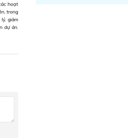
các hoạt
ên, trong
lý, giám
n dự án.