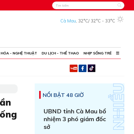
Cà Mau
,
32°C
/
32°C
-
33°C
 HÓA - NGHỆ THUẬT
DU LỊCH - THỂ THAO
NHỊP SỐNG TRẺ
NỔI BẬT 48 GIỜ
rần
UBND tỉnh Cà Mau bổ
uống
nhiệm 3 phó giám đốc
sở