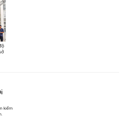
độ
sở
i
ến kiểm
h.