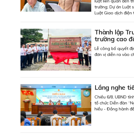
luật liên quan đến t
trường; Dự án Luật s
Luật Giao dịch điện
Thành lập Tr
trường cao đ
Lễ công bố quyết đị
đơn vị diễn ra vào 
Lắng nghe tiế
Chiều 6/8, UBND tỉn
tổ chức Diễn đàn “N
hiểu - Đồng hành để 