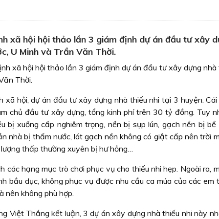
h xã hội hội thảo lần 3 giám định dự án đầu tư xây 
ớc, U Minh và Trần Văn Thời.
nh xã hội hội thảo lần 3 giám định dự án đầu tư xây dựng nhà 
Văn Thời.
 xã hội, dự án đầu tư xây dựng nhà thiếu nhi tại 3 huyện: Cái
m chủ đầu tư xây dựng, tổng kinh phí trên 30 tỷ đồng. Tuy nh
u bị xuống cấp nghiêm trọng, nền bị sụp lún, gạch nền bị bể
 trần nhà bị thấm nước, lát gạch nền không có giật cấp nên trời
t lượng thấp thường xuyên bị hư hỏng…
h các hạng mục trò chơi phục vụ cho thiếu nhi hẹp. Ngoài ra, 
nh bầu dục, không phục vụ được nhu cầu ca múa của các em th
gà nên không phù hợp.
ng Việt Thắng kết luận, 3 dự án xây dựng nhà thiếu nhi này n