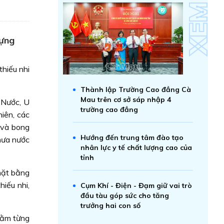
dựng
thiếu nhi
Thành lập Trường Cao đẳng Cà
Mau trên cơ sở sáp nhập 4
 Nước, U
trường cao đẳng
iên, các
 và bong
Hướng đến trung tâm đào tạo
 mưa nước
nhân lực y tế chất lượng cao của
tỉnh
mặt bằng
iếu nhi,
Cụm Khí - Điện - Đạm giữ vai trò
đầu tàu góp sức cho tăng
trưởng hai con số
hằm từng