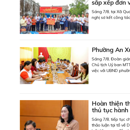
sắp xếp đơn v
Sáng 7/8, tại Xã Qu
nghị sơ kết công tá
Phường An Xu
Sáng 7/8, Đoàn giám
Chủ tịch Uỷ ban MT
việc với UBND phườ
Hoàn thiện th
thủ tục hành 
Sáng 7/8, tiếp tục 
thảo luận tại tổ về 