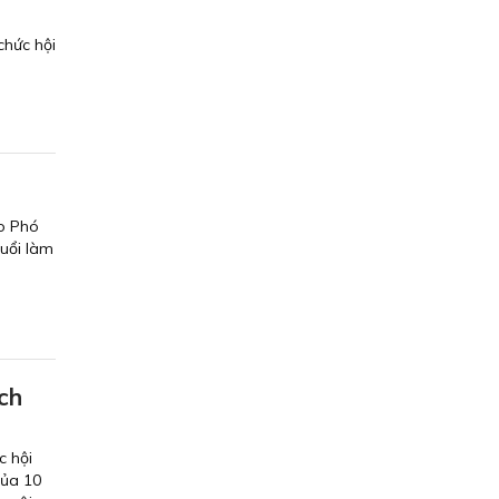
chức hội
do Phó
uổi làm
ách
c hội
của 10