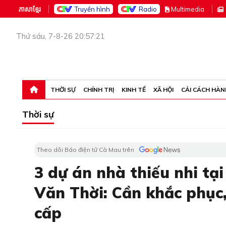
ភាសាខ្មែរ
Truyền hình
Radio
M
ultimedia
Thứ sáu, 7-8-26 20:57:21
THỜI SỰ
CHÍNH TRỊ
KINH TẾ
XÃ HỘI
CẢI CÁCH HÀN
Thời sự
Theo dõi Báo điện tử Cà Mau trên
3 dự án nhà thiếu nhi tạ
Văn Thời: Cần khắc phục
cấp