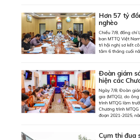
Hơn 57 tỷ đồ
nghèo
Chiều 7/8, đồng chí
ban MTTQ Việt Nam 
trì hội nghị sơ kết
tâm 6 tháng cuối n
Đoàn giám sá
hiện các Chươ
Ngày 7/8, Đoàn giá
gia (MTQG), do ông
trình MTQG làm trưở
Chương trình MTQG 
đoạn 2021-2025, nă
Cụm thi đua 