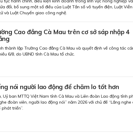
hủ tục hành chính, điều kiện kinh doanh trong lĩnh vực nông nghiệp v
ửa đổi, bổ sung một số điều của Luật Tần số vô tuyến điện, Luật Viễn
 tử và Luật Chuyển giao công nghệ.
ường Cao đẳng Cà Mau trên cơ sở sáp nhập 4
ẳng
nh thành lập Trường Cao đẳng Cà Mau và quyết định về công tác cán
chiều 6/8, do UBND tỉnh Cà Mau tổ chức.
ng nói người lao động để chăm lo tốt hơn
h, Uỷ ban MTTQ Việt Nam tỉnh Cà Mau và Liên đoàn Lao động tỉnh p
ghe đoàn viên, người lao động nói” năm 2026 với chủ đề “Lắng nghe 
phát triển”.