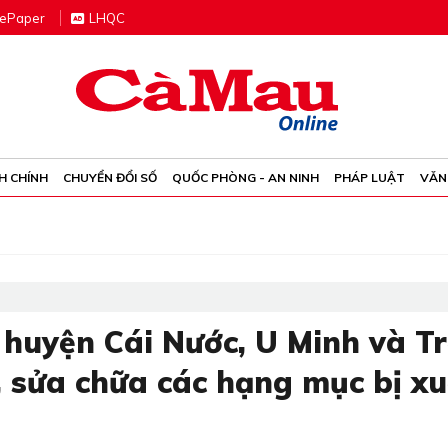
e
P
aper
LHQC
H CHÍNH
CHUYỂN ĐỔI SỐ
QUỐC PHÒNG - AN NINH
PHÁP LUẬT
VĂN
i huyện Cái Nước, U Minh và T
, sửa chữa các hạng mục bị x