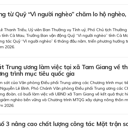
ng từ Quỹ “Vì người nghèo” chăm lo hộ nghèo,
 Lê Thanh Triều, Uỷ viên Ban Thường vụ Tỉnh uỷ, Phó Chủ tịch Thường 
tỉnh Cà Mau, Trưởng Ban vận động Quỹ “Vì người nghèo” tỉnh Cà M
 công tác Quỹ “Vì người nghèo” 6 tháng đầu năm, triển phương hướng 
ăm 2026.
t Trung ương làm việc tại xã Tam Giang về t
ng trình mục tiêu quốc gia
m sát của Văn phòng Điều phối Trung ương các Chương trình mục ti
 Nguyễn Lê Bình, Phó Chánh Văn phòng Điều phối Trung ương các 
ng đoàn, có buổi làm việc với UBND xã Tam Giang về kết quả thực h
giảm nghèo bền vững và Chương trình MTQG xây dựng nông thôn mớ
m 2026.
số 3 nâng cao chất lượng công tác Mặt trận s