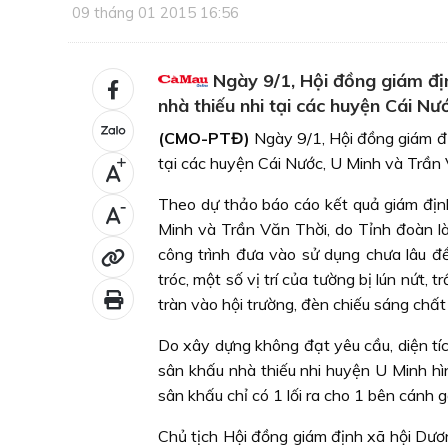
09 tháng 01 2015 16:56
Ngày 9/1, Hội đồng giám địn
nhà thiếu nhi tại các huyện Cái Nư
(CMO-PTĐ)
Ngày 9/1, Hội đồng giám đị
tại các huyện Cái Nước, U Minh và Trần 
+
Theo dự thảo báo cáo kết quả giám định
-
Minh và Trần Văn Thời, do Tỉnh đoàn là
công trình đưa vào sử dụng chưa lâu đề
tróc, một số vị trí của tường bị lún nứt,
tràn vào hội trường, đèn chiếu sáng chấ
Do xây dựng không đạt yêu cầu, diện tíc
sân khấu nhà thiếu nhi huyện U Minh hì
sân khấu chỉ có 1 lối ra cho 1 bên cánh 
Chủ tịch Hội đồng giám định xã hội Dươ