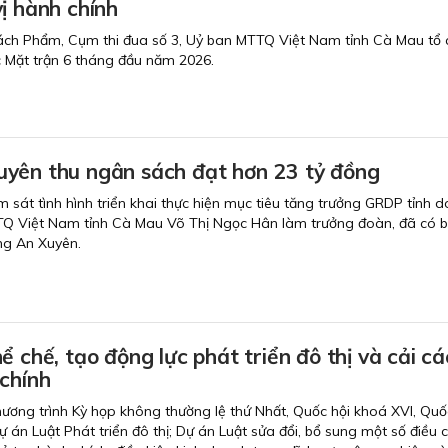
ị hành chính
ách Phẩm, Cụm thi đua số 3, Uỷ ban MTTQ Việt Nam tỉnh Cà Mau tổ 
c Mặt trận 6 tháng đầu năm 2026.
yên thu ngân sách đạt hơn 23 tỷ đồng
 sát tình hình triển khai thực hiện mục tiêu tăng trưởng GRDP tỉnh 
TQ Việt Nam tỉnh Cà Mau Võ Thị Ngọc Hân làm trưởng đoàn, đã có b
ng An Xuyên.
ể chế, tạo động lực phát triển đô thị và cải c
chính
chương trình Kỳ họp không thường lệ thứ Nhất, Quốc hội khoá XVI, Quố
Dự án Luật Phát triển đô thị; Dự án Luật sửa đổi, bổ sung một số điều 