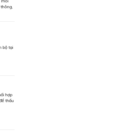
à môi
 thông,
 bộ tại
hối hợp
để thấu