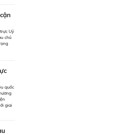
 cận
trực Uỷ
au chủ
trọng
hực
êu quốc
Chương
iện
i giai
au