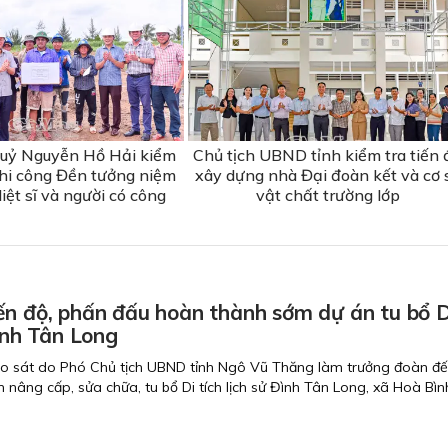
 uỷ Nguyễn Hồ Hải kiểm
Chủ tịch UBND tỉnh kiểm tra tiến 
 thi công Đền tưởng niệm
xây dựng nhà Đại đoàn kết và cơ 
iệt sĩ và người có công
vật chất trường lớp
ến độ, phấn đấu hoàn thành sớm dự án tu bổ D
 sử Đình Tân Long
ảo sát do Phó Chủ tịch UBND tỉnh Ngô Vũ Thăng làm trưởng đoàn đ
nh nâng cấp, sửa chữa, tu bổ Di tích lịch sử Đình Tân Long, xã Hoà Bìn