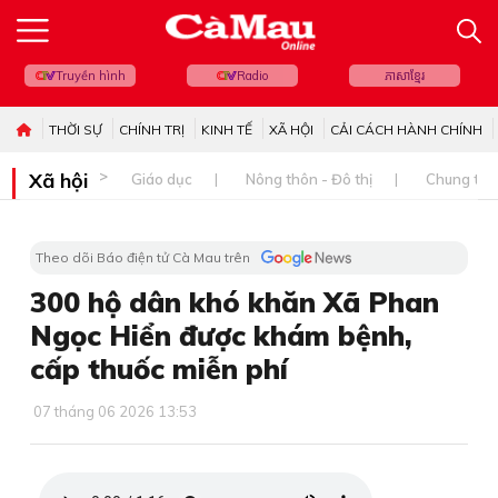
Truyền hình
Radio
ភាសាខ្មែរ
THỜI SỰ
CHÍNH TRỊ
KINH TẾ
XÃ HỘI
CẢI CÁCH HÀNH CHÍNH
Xã hội
Giáo dục
Nông thôn - Đô thị
Chung tay 
Theo dõi Báo điện tử Cà Mau trên
300 hộ dân khó khăn Xã Phan
Ngọc Hiển được khám bệnh,
cấp thuốc miễn phí
07 tháng 06 2026 13:53