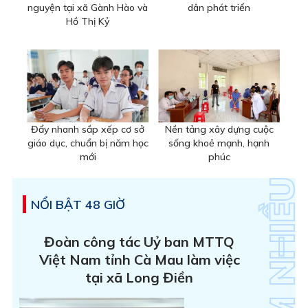
nguyện tại xã Gành Hào và
dân phát triển
Hồ Thị Kỷ
Đẩy nhanh sắp xếp cơ sở
Nền tảng xây dựng cuộc
giáo dục, chuẩn bị năm học
sống khoẻ mạnh, hạnh
mới
phúc
NỔI BẬT 48 GIỜ
Đoàn công tác Uỷ ban MTTQ
Việt Nam tỉnh Cà Mau làm việc
tại xã Long Điền