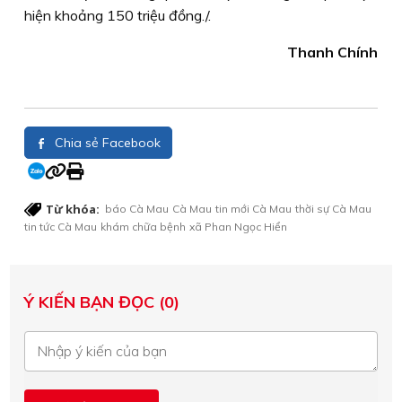
hiện khoảng 150 triệu đồng./.
Thanh Chính
Chia sẻ Facebook
Từ khóa:
báo Cà Mau
Cà Mau
tin mới Cà Mau
thời sự Cà Mau
tin tức Cà Mau
khám chữa bệnh
xã Phan Ngọc Hiển
Ý KIẾN BẠN ĐỌC (0)