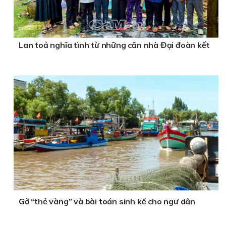
Lan toả nghĩa tình từ những căn nhà Đại đoàn kết
Gỡ “thẻ vàng” và bài toán sinh kế cho ngư dân