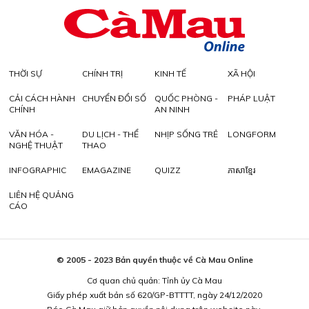
THỜI SỰ
CHÍNH TRỊ
KINH TẾ
XÃ HỘI
CẢI CÁCH HÀNH
CHUYỂN ĐỔI SỐ
QUỐC PHÒNG -
PHÁP LUẬT
CHÍNH
AN NINH
VĂN HÓA -
DU LỊCH - THỂ
NHỊP SỐNG TRẺ
LONGFORM
NGHỆ THUẬT
THAO
INFOGRAPHIC
EMAGAZINE
QUIZZ
ភាសាខ្មែរ
LIÊN HỆ QUẢNG
CÁO
© 2005 - 2023 Bản quyền thuộc về Cà Mau Online
Cơ quan chủ quản: Tỉnh ủy Cà Mau
Giấy phép xuất bản số 620/GP-BTTTT, ngày 24/12/2020