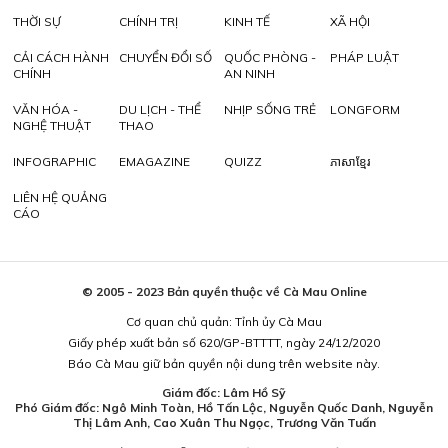
THỜI SỰ
CHÍNH TRỊ
KINH TẾ
XÃ HỘI
CẢI CÁCH HÀNH
CHUYỂN ĐỔI SỐ
QUỐC PHÒNG -
PHÁP LUẬT
CHÍNH
AN NINH
VĂN HÓA -
DU LỊCH - THỂ
NHỊP SỐNG TRẺ
LONGFORM
NGHỆ THUẬT
THAO
INFOGRAPHIC
EMAGAZINE
QUIZZ
ភាសាខ្មែរ
LIÊN HỆ QUẢNG
CÁO
© 2005 - 2023 Bản quyền thuộc về Cà Mau Online
Cơ quan chủ quản: Tỉnh ủy Cà Mau
Giấy phép xuất bản số 620/GP-BTTTT, ngày 24/12/2020
Báo Cà Mau giữ bản quyền nội dung trên website này.
Giám đốc: Lâm Hồ Sỹ
Phó Giám đốc: Ngô Minh Toàn, Hồ Tấn Lộc, Nguyễn Quốc Danh, Nguyễn
Thị Lâm Anh, Cao Xuân Thu Ngọc, Trương Văn Tuấn