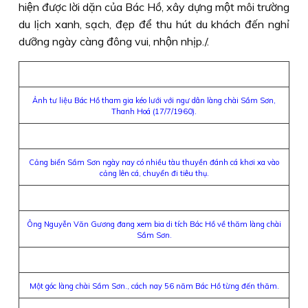
hiện được lời dặn của Bác Hồ, xây dựng một môi trường
du lịch xanh, sạch, đẹp để thu hút du khách đến nghỉ
dưỡng ngày càng đông vui, nhộn nhịp./.
Ảnh tư liệu Bác Hồ tham gia kéo lưới với ngư dân làng chài Sầm Sơn,
Thanh Hoá (17/7/1960).
Cảng biển Sầm Sơn ngày nay có nhiều tàu thuyền đánh cá khơi xa vào
cảng lên cá, chuyển đi tiêu thụ.
Ông Nguyễn Văn Gương đang xem bia di tích Bác Hồ về thăm làng chài
Sầm Sơn.
Một góc làng chài Sầm Sơn., cách nay 56 năm Bác Hồ từng đến thăm.