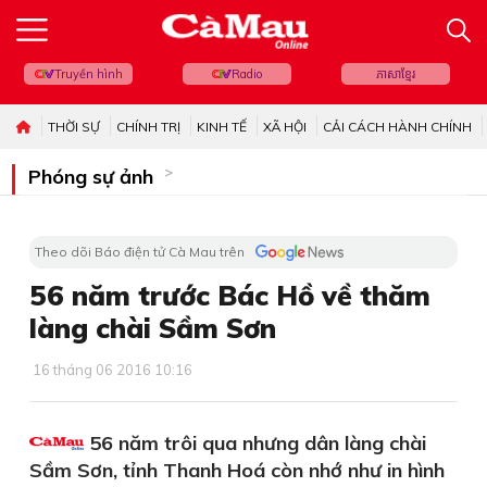
Truyền hình
Radio
ភាសាខ្មែរ
THỜI SỰ
CHÍNH TRỊ
KINH TẾ
XÃ HỘI
CẢI CÁCH HÀNH CHÍNH
Phóng sự ảnh
Theo dõi Báo điện tử Cà Mau trên
56 năm trước Bác Hồ về thăm
làng chài Sầm Sơn
16 tháng 06 2016 10:16
56 năm trôi qua nhưng dân làng chài
Sầm Sơn, tỉnh Thanh Hoá còn nhớ như in hình