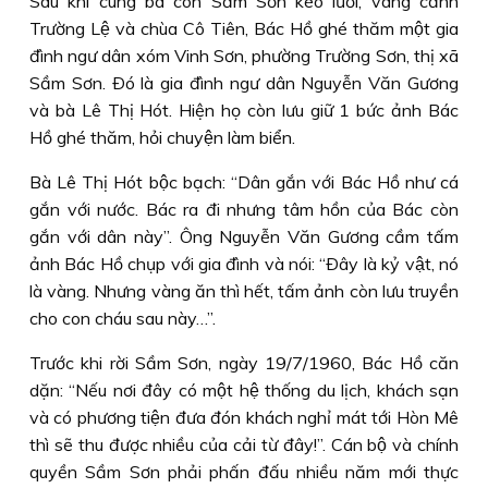
Sau khi cùng bà con Sầm Sơn kéo lưới, vãng cảnh
Trường Lệ và chùa Cô Tiên, Bác Hồ ghé thăm một gia
đình ngư dân xóm Vinh Sơn, phường Trường Sơn, thị xã
Sầm Sơn. Ðó là gia đình ngư dân Nguyễn Văn Gương
và bà Lê Thị Hót. Hiện họ còn lưu giữ 1 bức ảnh Bác
Hồ ghé thăm, hỏi chuyện làm biển.
Bà Lê Thị Hót bộc bạch: “Dân gắn với Bác Hồ như cá
gắn với nước. Bác ra đi nhưng tâm hồn của Bác còn
gắn với dân này”. Ông Nguyễn Văn Gương cầm tấm
ảnh Bác Hồ chụp với gia đình và nói: “Ðây là kỷ vật, nó
là vàng. Nhưng vàng ăn thì hết, tấm ảnh còn lưu truyền
cho con cháu sau này…”.
Trước khi rời Sầm Sơn, ngày 19/7/1960, Bác Hồ căn
dặn: “Nếu nơi đây có một hệ thống du lịch, khách sạn
và có phương tiện đưa đón khách nghỉ mát tới Hòn Mê
thì sẽ thu được nhiều của cải từ đây!”. Cán bộ và chính
quyền Sầm Sơn phải phấn đấu nhiều năm mới thực