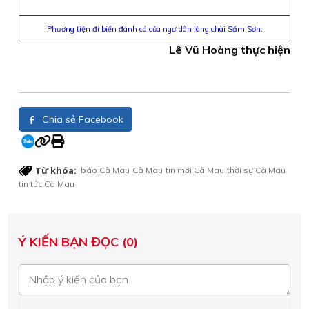
Phương tiện đi biển đánh cá của ngư dân làng chài Sầm Sơn.
Lê Vũ Hoàng thực hiện
Chia sẻ Facebook
Từ khóa:
báo Cà Mau
Cà Mau
tin mới Cà Mau
thời sự Cà Mau
tin tức Cà Mau
Ý KIẾN BẠN ĐỌC (0)