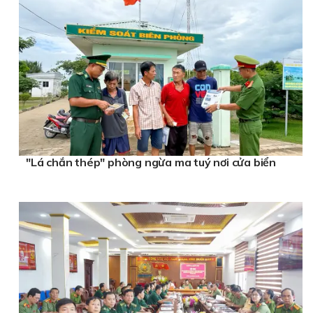
"Lá chắn thép" phòng ngừa ma tuý nơi cửa biển