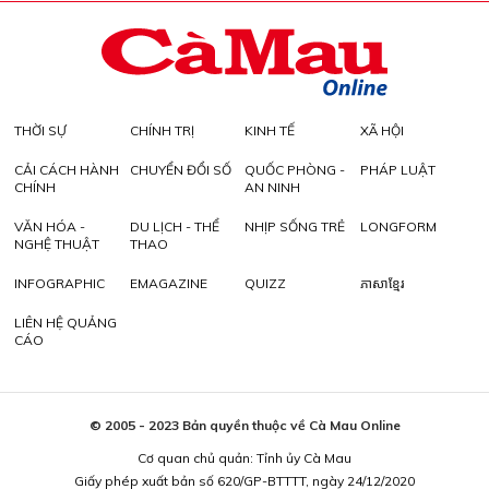
THỜI SỰ
CHÍNH TRỊ
KINH TẾ
XÃ HỘI
CẢI CÁCH HÀNH
CHUYỂN ĐỔI SỐ
QUỐC PHÒNG -
PHÁP LUẬT
CHÍNH
AN NINH
VĂN HÓA -
DU LỊCH - THỂ
NHỊP SỐNG TRẺ
LONGFORM
NGHỆ THUẬT
THAO
INFOGRAPHIC
EMAGAZINE
QUIZZ
ភាសាខ្មែរ
LIÊN HỆ QUẢNG
CÁO
© 2005 - 2023 Bản quyền thuộc về Cà Mau Online
Cơ quan chủ quản: Tỉnh ủy Cà Mau
Giấy phép xuất bản số 620/GP-BTTTT, ngày 24/12/2020