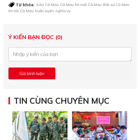
Từ khóa:
báo Cà Mau
Cà Mau
tin mới Cà Mau
thời sự Cà Mau
tin tức Cà Mau
huấn luyện
nghĩa vụ
Ý KIẾN BẠN ĐỌC (0)
TIN CÙNG CHUYÊN MỤC