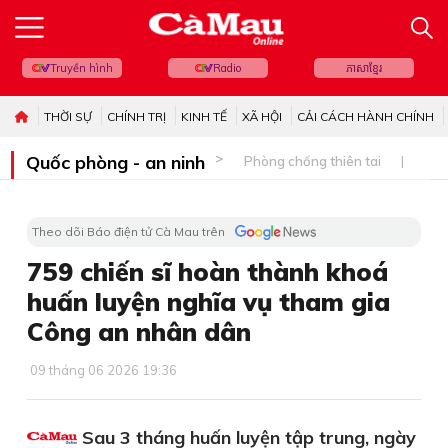
Truyền hình
Radio
ភាសាខ្មែរ
THỜI SỰ
CHÍNH TRỊ
KINH TẾ
XÃ HỘI
CẢI CÁCH HÀNH CHÍNH
Quốc phòng - an ninh
Phòng chống thiên tai
Bi
Theo dõi Báo điện tử Cà Mau trên
759 chiến sĩ hoàn thành khoá
huấn luyện nghĩa vụ tham gia
Công an nhân dân
09 tháng 06 2026 19:36
Sau 3 tháng huấn luyện tập trung, ngày