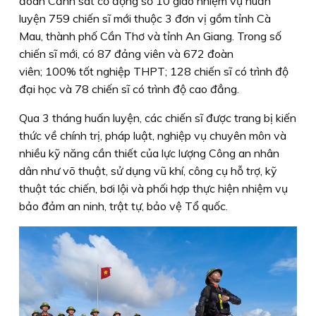
đoàn Cảnh sát cơ động số 10 giao nhiệm vụ huấn
luyện 759 chiến sĩ mới thuộc 3 đơn vị gồm tỉnh Cà
Mau, thành phố Cần Thơ và tỉnh An Giang. Trong số
chiến sĩ mới, có 87 đảng viên và 672 đoàn
viên; 100% tốt nghiệp THPT; 128 chiến sĩ có trình độ
đại học và 78 chiến sĩ có trình độ cao đẳng.
Qua 3 tháng huấn luyện, các chiến sĩ được trang bị kiến
thức về chính trị, pháp luật, nghiệp vụ chuyên môn và
nhiều kỹ năng cần thiết của lực lượng Công an nhân
dân như võ thuật, sử dụng vũ khí, công cụ hỗ trợ, kỹ
thuật tác chiến, bơi lội và phối hợp thực hiện nhiệm vụ
bảo đảm an ninh, trật tự, bảo vệ Tổ quốc.