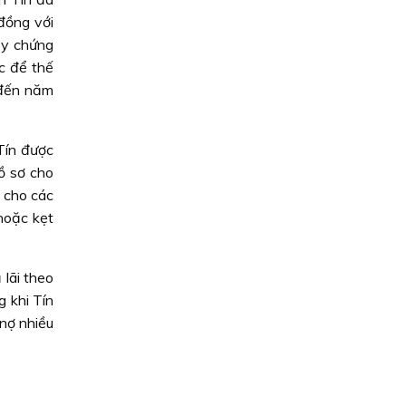
đồng với
ấy chứng
c để thế
 đến năm
Tín được
ồ sơ cho
 cho các
hoặc kẹt
 lãi theo
g khi Tín
 nợ nhiều