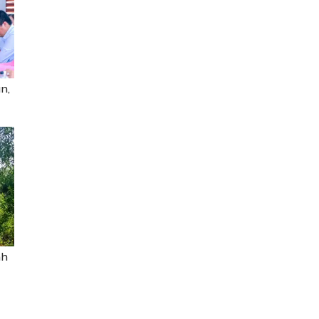
n,
nh