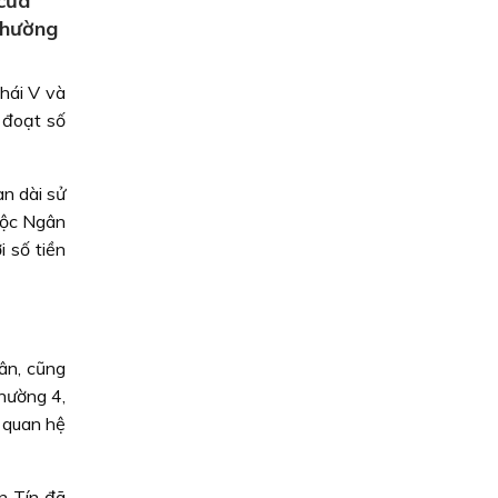
của
Phường
hái V và
 đoạt số
an dài sử
uộc Ngân
 số tiền
ân, cũng
hường 4,
, quan hệ
ên Tín đã