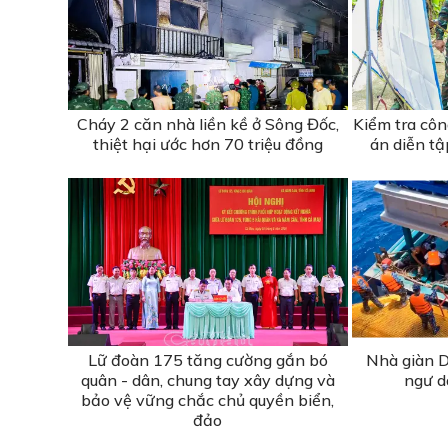
Cháy 2 căn nhà liền kề ở Sông Đốc,
Kiểm tra cô
thiệt hại ước hơn 70 triệu đồng
án diễn t
Lữ đoàn 175 tăng cường gắn bó
Nhà giàn D
quân - dân, chung tay xây dựng và
ngư d
bảo vệ vững chắc chủ quyền biển,
đảo