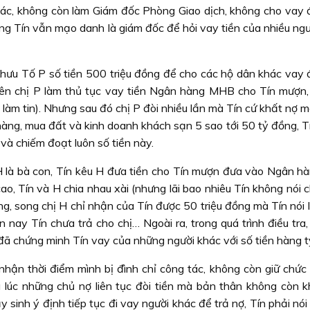
tác, không còn làm Giám đốc Phòng Giao dịch, không cho vay 
g Tín vẫn mạo danh là giám đốc để hỏi vay tiền của nhiều ng
Khưu Tố P số tiền 500 triệu đồng để cho các hộ dân khác vay 
 nên chị P làm thủ tục vay tiền Ngân hàng MHB cho Tín mượn,
n làm tin). Nhưng sau đó chị P đòi nhiều lần mà Tín cứ khất nợ m
àng, mua đất và kinh doanh khách sạn 5 sao tới 50 tỷ đồng, Tí
 và chiếm đoạt luôn số tiền này.
 H là bà con, Tín kêu H đưa tiền cho Tín mượn đưa vào Ngân 
ao, Tín và H chia nhau xài (nhưng lãi bao nhiêu Tín không nói 
g, song chị H chỉ nhận của Tín được 50 triệu đồng mà Tín nói là
 nay Tín chưa trả cho chị… Ngoài ra, trong quá trình điều tra
đã chứng minh Tín vay của những người khác với số tiền hàng t
 nhận thời điểm mình bị đình chỉ công tác, không còn giữ chức
 lúc những chủ nợ liên tục đòi tiền mà bản thân không còn 
y sinh ý định tiếp tục đi vay người khác để trả nợ, Tín phải nó