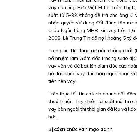
vay của ông Hứa Việt H, bà Trần Thị D,
suất từ 5-9%/tháng để trả cho ông K. V
nhận quyền sử dụng đất đứng tên mình
chấp Ngân hàng MHB, xin vay trên 1,6 
2008, Lê Trung Tín đã nợ khoảng 5 tỷ đ
Trong lúc Tín đang nợ nần chồng chất (
bổ nhiệm làm Giám đốc Phòng Giao dịch 
vay vốn và đề bạt lên giám đốc của ngân
hộ dân khác vay đáo hạn ngân hàng với 
tiền nên vay…
Trên thực tế, Tín có kinh doanh bất động
thoả thuận. Tuy nhiên, lãi suất mà Tín c
vay bên ngoài thì thời gian đã lâu và kéo
hơn.
Bị cách chức vẫn mạo danh