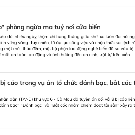
p" phòng ngừa ma tuý nơi cửa biển
éo dài nhiều ngày, thậm chí hàng tháng giữa khơi xa luôn đòi hỏi n
ĩnh vững vàng. Tuy nhiên, từ áp lực công việc và nhận thức sai lệch 
ng mệt mỏi, thức đêm, một bộ phận lao động nghề biển đã sa vào tệ
 mất an toàn lao động và ảnh hưởng đến an ninh, trật tự trên biển.
bị cáo trong vụ án tổ chức đánh bạc, bắt cóc 
nhân dân (TAND) khu vực 6 - Cà Mau đã tuyên án đối với 8 bị cáo liê
đánh bạc”, “Đánh bạc” và “Bắt cóc nhằm chiếm đoạt tài sản” xảy ra t
.