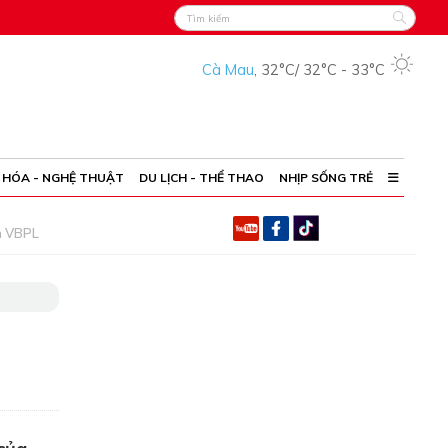
Cà Mau
,
32°C
/
32°C
-
33°C
 HÓA - NGHỆ THUẬT
DU LỊCH - THỂ THAO
NHỊP SỐNG TRẺ
h VBPL