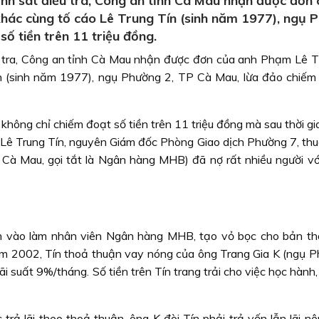
h sát điều tra, Công an tỉnh Cà Mau nhận được đơn 
hác cùng tố cáo Lê Trung Tín (sinh năm 1977), ngụ 
ố tiền trên 11 triệu đồng.
 tra, Công an tỉnh Cà Mau nhận được đơn của anh Phạm Lê T
n (sinh năm 1977), ngụ Phường 2, TP Cà Mau, lừa đảo chiếm
không chỉ chiếm đoạt số tiền trên 11 triệu đồng mà sau thời gi
, Lê Trung Tín, nguyên Giám đốc Phòng Giao dịch Phường 7, th
Cà Mau, gọi tắt là Ngân hàng MHB) đã nợ rất nhiều người với
 vào làm nhân viên Ngân hàng MHB, tạo vỏ bọc cho bản th
ăm 2002, Tín thoả thuận vay nóng của ông Trang Gia K (ngụ P
ãi suất 9%/tháng. Số tiền trên Tín trang trải cho việc học hành
 trả lãi theo thoả thuận, ông K đòi Tín phải trả vốn lẫn lãi n