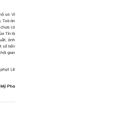
hồ sơ. Vì
a, Toà án
 chưa có
ủa Tín là
uật, ảnh
t số tiền
thời gian
 phạt Lê
Mỹ Pha