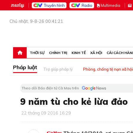
ភាសាខ្មែរ
Truyền hình
Radio
M
ultimedia
Chủ nhật, 9-8-26 00:41:21
THỜI SỰ
CHÍNH TRỊ
KINH TẾ
XÃ HỘI
CẢI CÁCH HÀN
Pháp luật
Trợ giúp pháp lý
Phòng, chống tệ nạn xã hội
Theo dõi Báo điện tử Cà Mau trên
9 năm tù cho kẻ lừa đảo
22 tháng 09 2016 16:29