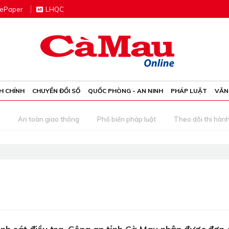
e
P
aper
LHQC
H CHÍNH
CHUYỂN ĐỔI SỐ
QUỐC PHÒNG - AN NINH
PHÁP LUẬT
VĂN
An toàn giao thông
Phổ biến pháp luật
Theo dõi thi hàn