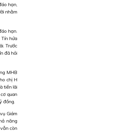
đáo hạn,
ười nhằm
đáo hạn.
 Tín hứa
ãi. Trước
n đã hỏi
hàng MHB
cho chị H
 tiền lãi
, cơ quan
ỷ đồng.
 vụ Giám
khả năng
i vẫn còn