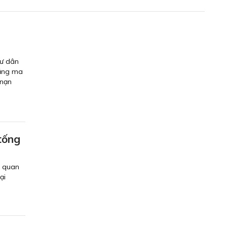
gư dân
rằng ma
 nạn
tống
n quan
ại