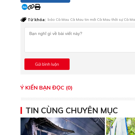
Từ khóa:
báo Cà Mau
Cà Mau
tin mới Cà Mau
thời sự Cà M
Ý KIẾN BẠN ĐỌC (0)
TIN CÙNG CHUYÊN MỤC