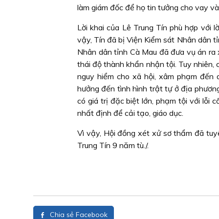
làm giám đốc để họ tin tưởng cho vay và 
Lời khai của Lê Trung Tín phù hợp với lờ
vậy, Tín đã bị Viện Kiểm sát Nhân dân tỉ
Nhân dân tỉnh Cà Mau đã đưa vụ án ra x
thái độ thành khẩn nhận tội. Tuy nhiên, c
nguy hiểm cho xã hội, xâm phạm đến quyền
hưởng đến tình hình trật tự ở địa phươn
có giá trị đặc biệt lớn, phạm tội với lỗi cố
nhất định để cải tạo, giáo dục.
Vì vậy, Hội đồng xét xử sơ thẩm đã tuy
Trung Tín 9 năm tù./.
Chia sẻ Facebook