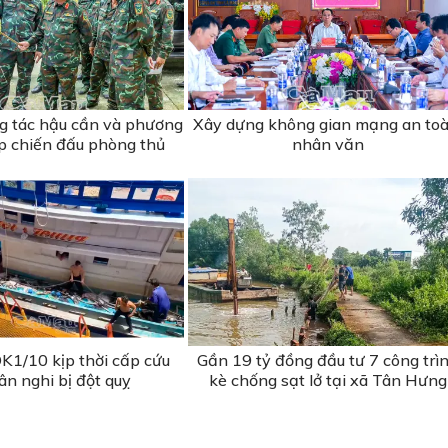
ng tác hậu cần và phương
Xây dựng không gian mạng an toà
ập chiến đấu phòng thủ
nhân văn
K1/10 kịp thời cấp cứu
Gần 19 tỷ đồng đầu tư 7 công trì
ân nghi bị đột quỵ
kè chống sạt lở tại xã Tân Hưng