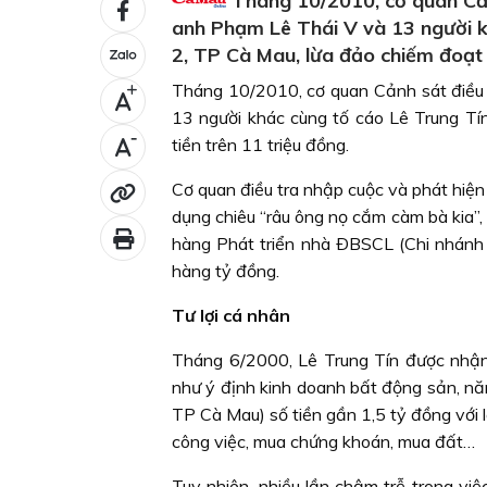
Tháng 10/2010, cơ quan Cản
anh Phạm Lê Thái V và 13 người k
2, TP Cà Mau, lừa đảo chiếm đoạt s
Tháng 10/2010, cơ quan Cảnh sát điều
+
13 người khác cùng tố cáo Lê Trung Tí
-
tiền trên 11 triệu đồng.
Cơ quan điều tra nhập cuộc và phát hiện 
dụng chiêu “râu ông nọ cắm càm bà kia”
hàng Phát triển nhà ÐBSCL (Chi nhánh 
hàng tỷ đồng.
Tư lợi cá nhân
Tháng 6/2000, Lê Trung Tín được nhận
như ý định kinh doanh bất động sản, n
TP Cà Mau) số tiền gần 1,5 tỷ đồng với l
công việc, mua chứng khoán, mua đất…
Tuy nhiên, nhiều lần chậm trễ trong việc