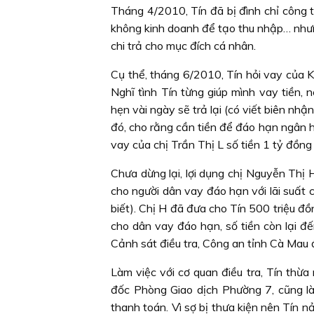
Tháng 4/2010, Tín đã bị đình chỉ công 
không kinh doanh để tạo thu nhập… nhưn
chi trả cho mục đích cá nhân.
Cụ thể, tháng 6/2010, Tín hỏi vay của 
Nghĩ tình Tín từng giúp mình vay tiền,
hẹn vài ngày sẽ trả lại (có viết biên nhậ
đó, cho rằng cần tiền để đáo hạn ngân h
vay của chị Trần Thị L số tiền 1 tỷ đồng
Chưa dừng lại, lợi dụng chị Nguyễn Thị
cho người dân vay đáo hạn với lãi suất c
biết). Chị H đã đưa cho Tín 500 triệu đồn
cho dân vay đáo hạn, số tiền còn lại đến
Cảnh sát điều tra, Công an tỉnh Cà Mau 
Làm việc với cơ quan điều tra, Tín thừa
đốc Phòng Giao dịch Phường 7, cũng là
thanh toán. Vì sợ bị thưa kiện nên Tín nả