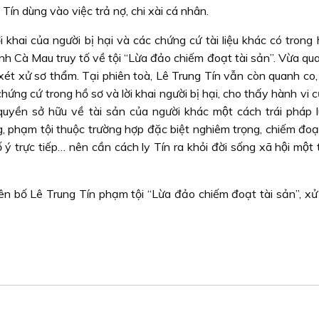
Tín dùng vào việc trả nợ, chi xài cá nhân.
i khai của người bị hại và các chứng cứ tài liệu khác có trong 
nh Cà Mau truy tố về tội “Lừa đảo chiếm đoạt tài sản”. Vừa qu
ét xử sơ thẩm. Tại phiên toà, Lê Trung Tín vẫn còn quanh co,
hứng cứ trong hồ sơ và lời khai người bị hại, cho thấy hành vi c
 sở hữu về tài sản của người khác một cách trái pháp l
g, phạm tội thuộc trường hợp đặc biệt nghiêm trọng, chiếm đoạ
 ý trực tiếp… nên cần cách ly Tín ra khỏi đời sống xã hội một 
ên bố Lê Trung Tín phạm tội “Lừa đảo chiếm đoạt tài sản”, xử