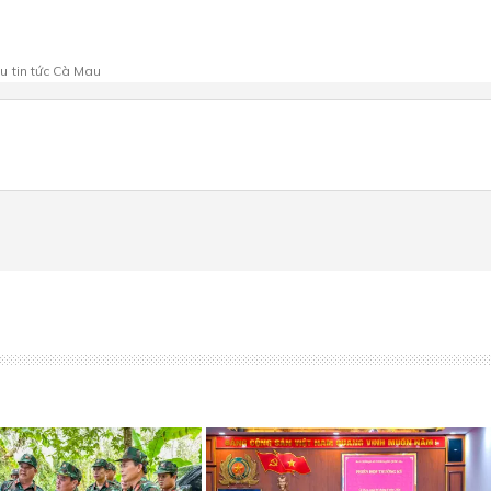
au
tin tức Cà Mau