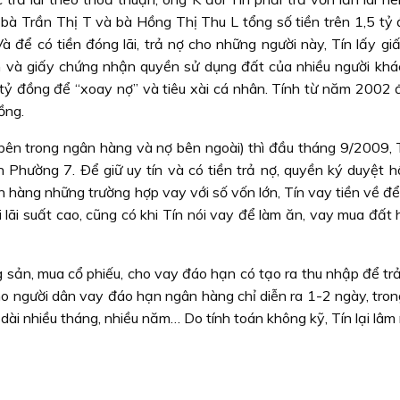
 bà Trần Thị T và bà Hồng Thị Thu L tổng số tiền trên 1,5 tỷ 
à để có tiền đóng lãi, trả nợ cho những người này, Tín lấy gi
 và giấy chứng nhận quyền sử dụng đất của nhiều người khá
tỷ đồng để “xoay nợ” và tiêu xài cá nhân. Tính từ năm 2002
ồng.
bên trong ngân hàng và nợ bên ngoài) thì đầu tháng 9/2009, 
Phường 7. Ðể giữ uy tín và có tiền trả nợ, quyền ký duyệt h
 hàng những trường hợp vay với số vốn lớn, Tín vay tiền về để
lãi suất cao, cũng có khi Tín nói vay để làm ăn, vay mua đất 
 sản, mua cổ phiếu, cho vay đáo hạn có tạo ra thu nhập để trả
ho người dân vay đáo hạn ngân hàng chỉ diễn ra 1-2 ngày, tron
 dài nhiều tháng, nhiều năm… Do tính toán không kỹ, Tín lại lâm