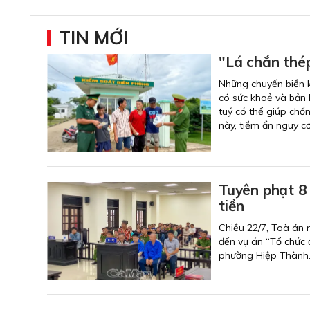
TIN MỚI
"Lá chắn thé
Những chuyến biển k
có sức khoẻ và bản l
tuý có thể giúp chố
này, tiềm ẩn nguy cơ
Tuyên phạt 8 
tiền
Chiều 22/7, Toà án 
đến vụ án “Tổ chức 
phường Hiệp Thành