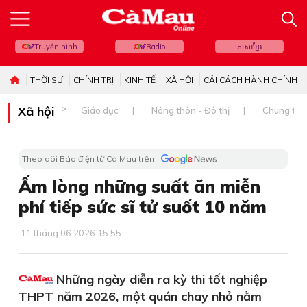
Truyền hình
Radio
ភាសាខ្មែរ
THỜI SỰ
CHÍNH TRỊ
KINH TẾ
XÃ HỘI
CẢI CÁCH HÀNH CHÍNH
Xã hội
Giáo dục
Nông thôn - Đô thị
Chung tay 
Theo dõi Báo điện tử Cà Mau trên
Ấm lòng những suất ăn miễn
phí tiếp sức sĩ tử suốt 10 năm
11 tháng 06 2026 15:55
Những ngày diễn ra kỳ thi tốt nghiệp
THPT năm 2026, một quán chay nhỏ nằm