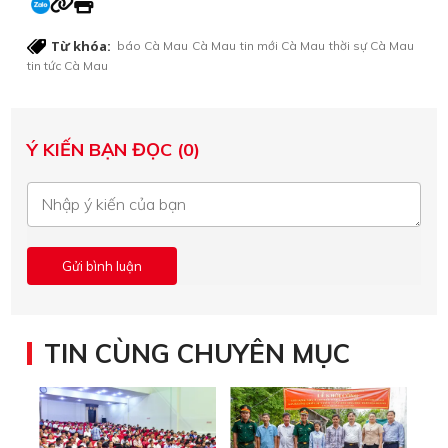
Từ khóa:
báo Cà Mau
Cà Mau
tin mới Cà Mau
thời sự Cà Mau
tin tức Cà Mau
Ý KIẾN BẠN ĐỌC (0)
TIN CÙNG CHUYÊN MỤC