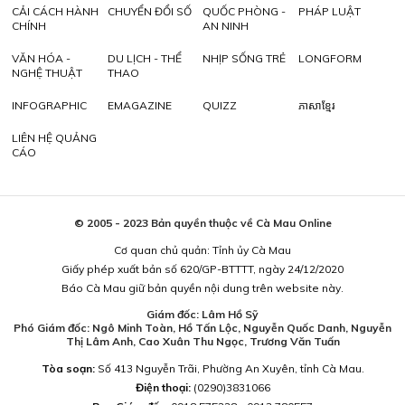
CẢI CÁCH HÀNH
CHUYỂN ĐỔI SỐ
QUỐC PHÒNG -
PHÁP LUẬT
CHÍNH
AN NINH
VĂN HÓA -
DU LỊCH - THỂ
NHỊP SỐNG TRẺ
LONGFORM
NGHỆ THUẬT
THAO
INFOGRAPHIC
EMAGAZINE
QUIZZ
ភាសាខ្មែរ
LIÊN HỆ QUẢNG
CÁO
© 2005 - 2023 Bản quyền thuộc về Cà Mau Online
Cơ quan chủ quản: Tỉnh ủy Cà Mau
Giấy phép xuất bản số 620/GP-BTTTT, ngày 24/12/2020
Báo Cà Mau giữ bản quyền nội dung trên website này.
Giám đốc: Lâm Hồ Sỹ
Phó Giám đốc: Ngô Minh Toàn, Hồ Tấn Lộc, Nguyễn Quốc Danh, Nguyễn
Thị Lâm Anh, Cao Xuân Thu Ngọc, Trương Văn Tuấn
Tòa soạn:
Số 413 Nguyễn Trãi, Phường An Xuyên, tỉnh Cà Mau.
Điện thoại:
(0290)3831066