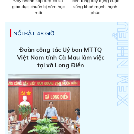
Đẩy nhanh sắp xếp cơ sở
Nền tảng xây dựng cuộc
giáo dục, chuẩn bị năm học
sống khoẻ mạnh, hạnh
mới
phúc
NỔI BẬT 48 GIỜ
Đoàn công tác Uỷ ban MTTQ
Việt Nam tỉnh Cà Mau làm việc
tại xã Long Điền