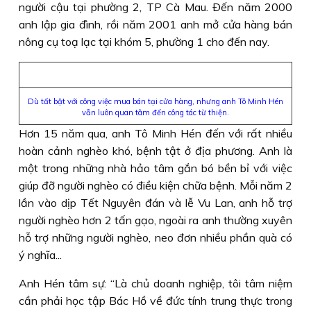
người cậu tại phường 2, TP Cà Mau. Ðến năm 2000
anh lập gia đình, rồi năm 2001 anh mở cửa hàng bán
nông cụ toạ lạc tại khóm 5, phường 1 cho đến nay.
Dù tất bật với công việc mua bán tại cửa hàng, nhưng anh Tô Minh Hén
vẫn luôn quan tâm đến công tác từ thiện.
Hơn 15 năm qua, anh Tô Minh Hén đến với rất nhiều
hoàn cảnh nghèo khó, bệnh tật ở địa phương. Anh là
một trong những nhà hảo tâm gắn bó bền bỉ với việc
giúp đỡ người nghèo có điều kiện chữa bệnh. Mỗi năm 2
lần vào dịp Tết Nguyên đán và lễ Vu Lan, anh hỗ trợ
người nghèo hơn 2 tấn gạo, ngoài ra anh thường xuyên
hỗ trợ những người nghèo, neo đơn nhiều phần quà có
ý nghĩa...
Anh Hén tâm sự: “Là chủ doanh nghiệp, tôi tâm niệm
cần phải học tập Bác Hồ về đức tính trung thực trong