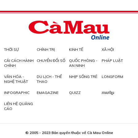
THỜI SỰ
CHÍNH TRỊ
KINH TẾ
XÃ HỘI
CẢI CÁCH HÀNH
CHUYỂN ĐỔI SỐ
QUỐC PHÒNG -
PHÁP LUẬT
CHÍNH
AN NINH
VĂN HÓA -
DU LỊCH - THỂ
NHỊP SỐNG TRẺ
LONGFORM
NGHỆ THUẬT
THAO
INFOGRAPHIC
EMAGAZINE
QUIZZ
ភាសាខ្មែរ
LIÊN HỆ QUẢNG
CÁO
© 2005 - 2023 Bản quyền thuộc về Cà Mau Online