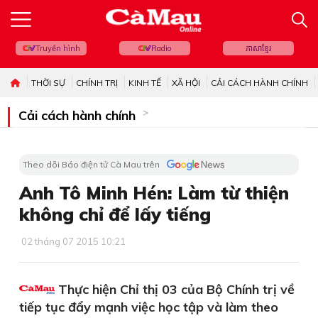
Truyền hình
Radio
ភាសាខ្មែរ
THỜI SỰ
CHÍNH TRỊ
KINH TẾ
XÃ HỘI
CẢI CÁCH HÀNH CHÍNH
Cải cách hành chính
Theo dõi Báo điện tử Cà Mau trên
Anh Tô Minh Hén: Làm từ thiện
không chỉ để lấy tiếng
02 tháng 07 2015 10:21
Thực hiện Chỉ thị 03 của Bộ Chính trị về
tiếp tục đẩy mạnh việc học tập và làm theo