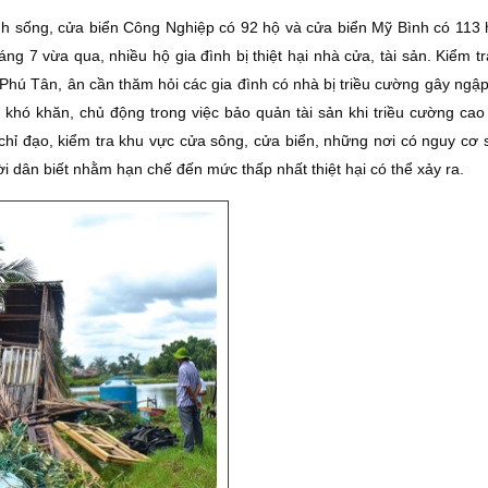
nh sống, cửa biển Công Nghiệp có 92 hộ và cửa biển Mỹ Bình có 113 
g 7 vừa qua, nhiều hộ gia đình bị thiệt hại nhà cửa, tài sản. Kiểm tr
ú Tân, ân cần thăm hỏi các gia đình có nhà bị triều cường gây ngập, 
 khó khăn, chủ động trong việc bảo quản tài sản khi triều cường cao 
hỉ đạo, kiểm tra khu vực cửa sông, cửa biển, những nơi có nguy cơ s
ời dân biết nhằm hạn chế đến mức thấp nhất thiệt hại có thể xảy ra.