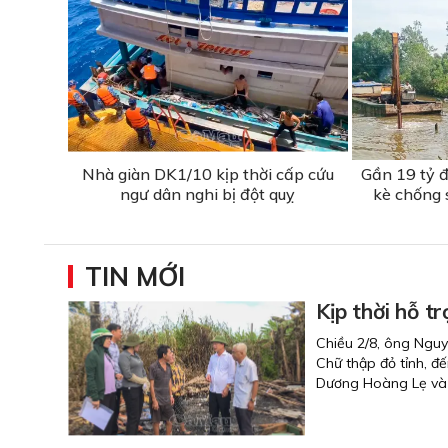
Nhà giàn DK1/10 kịp thời cấp cứu
Gần 19 tỷ đ
ngư dân nghi bị đột quỵ
kè chống 
TIN MỚI
Kịp thời hỗ t
Chiều 2/8, ông Nguy
Chữ thập đỏ tỉnh, đ
Dương Hoàng Lẹ và h