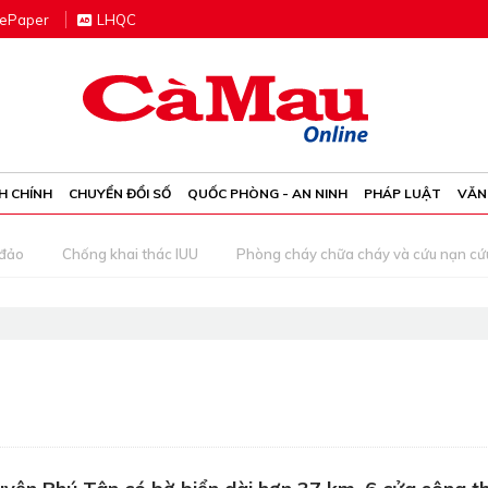
e
P
aper
LHQC
H CHÍNH
CHUYỂN ĐỔI SỐ
QUỐC PHÒNG - AN NINH
PHÁP LUẬT
VĂN
 đảo
Chống khai thác IUU
Phòng cháy chữa cháy và cứu nạn cứ