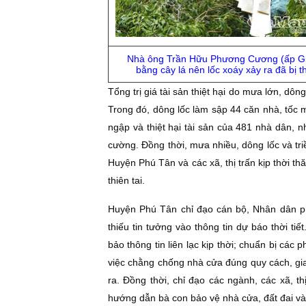
Nhà ông Trần Hữu Phương Cương (ấp Gi
bằng cây lá nên lốc xoáy xảy ra đã bị t
Tổng trị giá tài sản thiệt hại do mưa lớn, dô
Trong đó, dông lốc làm sập 44 căn nhà, tốc
ngập và thiệt hại tài sản của 481 nhà dân, n
cường. Đồng thời, mưa nhiều, dông lốc và tr
Huyện Phú Tân và các xã, thị trấn kịp thời th
thiên tai.
Huyện Phú Tân chỉ đạo cán bộ, Nhân dân ph
thiếu tin tưởng vào thông tin dự báo thời ti
bảo thông tin liên lạc kịp thời; chuẩn bị cá
việc chằng chống nhà cửa đúng quy cách, gia 
ra. Đồng thời, chỉ đạo các ngành, các xã, th
hướng dẫn bà con bảo vệ nhà cửa, đất đai và t