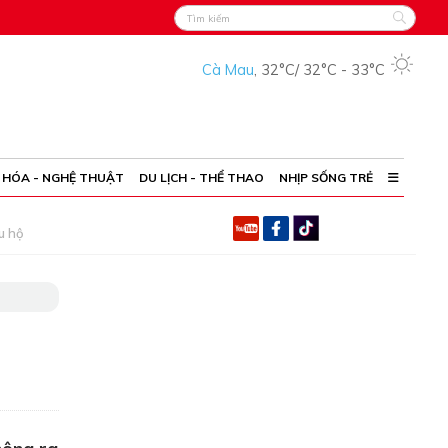
Cà Mau
,
32°C
/
32°C
-
33°C
 HÓA - NGHỆ THUẬT
DU LỊCH - THỂ THAO
NHỊP SỐNG TRẺ
u hộ