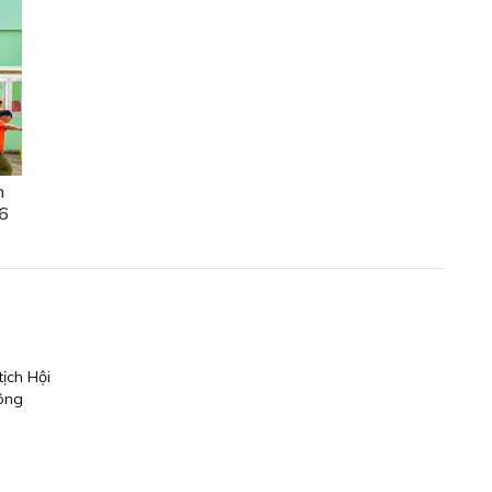
n
6
ịch Hội
 ông