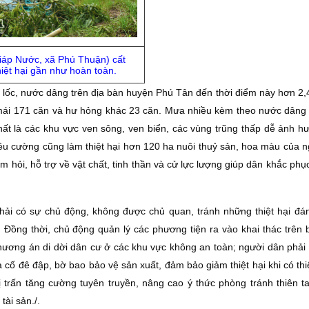
áp Nước, xã Phú Thuận) cất
hiệt hại gần như hoàn toàn.
ng lốc, nước dâng trên địa bàn huyện Phú Tân đến thời điểm này hơn 2,
 mái 171 căn và hư hỏng khác 23 căn. Mưa nhiều kèm theo nước dâng
hất là các khu vực ven sông, ven biển, các vùng trũng thấp dễ ảnh hư
iều cường cũng làm thiệt hại hơn 120 ha nuôi thuỷ sản, hoa màu của n
ăm hỏi, hỗ trợ về vật chất, tinh thần và cử lực lượng giúp dân khắc ph
ải có sự chủ động, không được chủ quan, tránh những thiệt hại đán
ết. Đồng thời, chủ động quản lý các phương tiện ra vào khai thác trên
c phương án di dời dân cư ở các khu vực không an toàn; người dân phải
cố đê đập, bờ bao bảo vệ sản xuất, đảm bảo giảm thiệt hại khi có thi
ị trấn tăng cường tuyên truyền, nâng cao ý thức phòng tránh thiên ta
ài sản./.