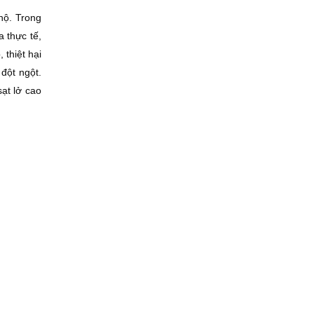
hộ. Trong
a thực tế,
thiệt hại
đột ngột.
ạt lở cao