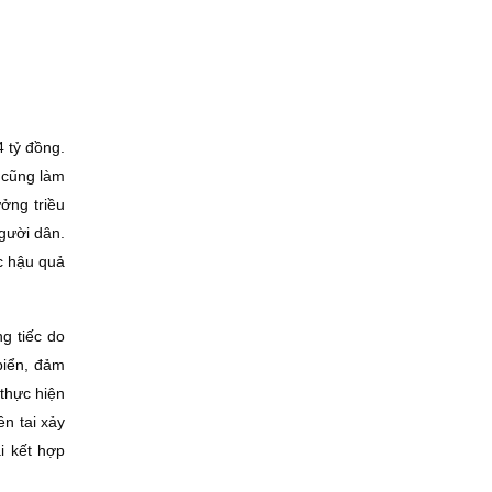
4 tỷ đồng.
 cũng làm
ởng triều
gười dân.
ục hậu quả
g tiếc do
 biển, đảm
 thực hiện
ên tai xảy
i kết hợp