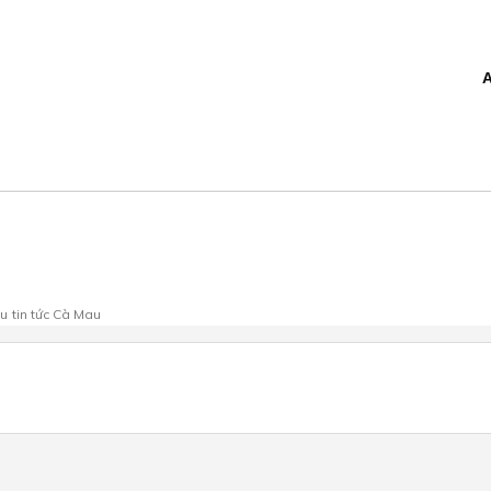
au
tin tức Cà Mau