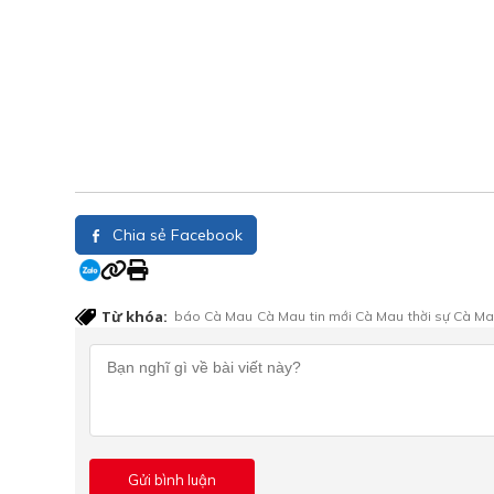
Chia sẻ Facebook
Từ khóa:
báo Cà Mau
Cà Mau
tin mới Cà Mau
thời sự Cà M