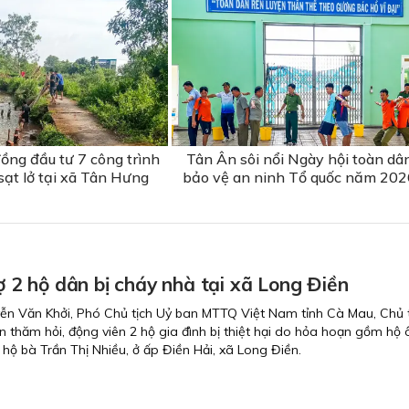
ồng đầu tư 7 công trình
Tân Ân sôi nổi Ngày hội toàn dâ
sạt lở tại xã Tân Hưng
bảo vệ an ninh Tổ quốc năm 202
rợ 2 hộ dân bị cháy nhà tại xã Long Điền
ễn Văn Khởi, Phó Chủ tịch Uỷ ban MTTQ Việt Nam tỉnh Cà Mau, Chủ t
ến thăm hỏi, động viên 2 hộ gia đình bị thiệt hại do hỏa hoạn gồm hộ
ộ bà Trần Thị Nhiều, ở ấp Điền Hải, xã Long Điền.