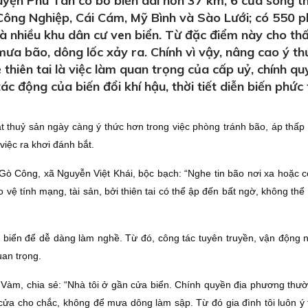
yện Phú Tân có bờ biển dài hơn 37 km, 6 cửa sông t
Công Nghiệp, Cái Cám, Mỹ Bình và Sào Lưới; có 550 
và nhiều khu dân cư ven biển. Từ đặc điểm này cho th
mưa bão, dông lốc xảy ra. Chính vì vậy, nâng cao ý th
thiên tai là việc làm quan trọng của cấp uỷ, chính qu
ác động của biến đổi khí hậu, thời tiết diễn biến phức
 thuỷ sản ngày càng ý thức hơn trong việc phòng tránh bão, áp thấp n
 việc ra khơi đánh bắt.
ò Công, xã Nguyễn Việt Khái, bộc bạch: “Nghe tin bão nơi xa hoặc c
 vệ tính mạng, tài sản, bởi thiên tai có thể ập đến bất ngờ, không th
 biển để dễ dàng làm nghề. Từ đó, công tác tuyên truyền, vận động 
uan trọng.
i Vàm, chia sẻ: “Nhà tôi ở gần cửa biển. Chính quyền địa phương thư
a cho chắc, không để mưa dông làm sập. Từ đó gia đình tôi luôn ý 