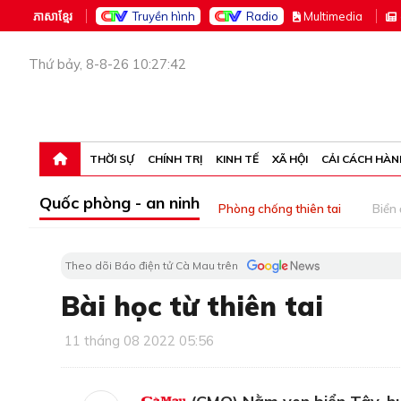
ភាសាខ្មែរ
Truyền hình
Radio
M
ultimedia
Thứ bảy, 8-8-26 10:27:42
THỜI SỰ
CHÍNH TRỊ
KINH TẾ
XÃ HỘI
CẢI CÁCH HÀN
Quốc phòng - an ninh
Phòng chống thiên tai
Biển
Theo dõi Báo điện tử Cà Mau trên
Bài học từ thiên tai
11 tháng 08 2022 05:56