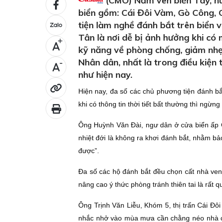
(CMO) Nằm ven biển Tây, hu
biển gồm: Cái Đôi Vàm, Gò Công, 
tiện làm nghề đánh bắt trên biển 
Tân là nơi dễ bị ảnh hưởng khi có 
+
kỹ năng về phòng chống, giảm nhẹ 
Nhân dân, nhất là trong điều kiện t
-
như hiện nay.
Hiện nay, đa số các chủ phương tiện đánh bắt
khi có thông tin thời tiết bất thường thì ngừng
Ông Huỳnh Văn Đài, ngư dân ở cửa biển ấp G
nhiệt đới là không ra khơi đánh bắt, nhằm bảo
được”.
Đa số các hộ đánh bắt đều chọn cất nhà ven
nâng cao ý thức phòng tránh thiên tai là rất q
Ông Trịnh Văn Liễu, Khóm 5, thị trấn Cái Đô
nhắc nhở vào mùa mưa cần chằng néo nhà cử