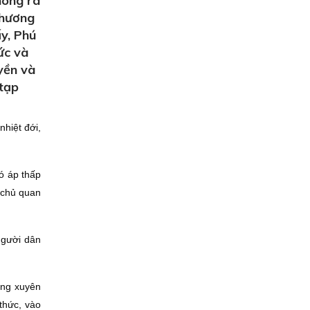
hông ra
phương
ấy, Phú
ức và
yền và
 tạp
hiệt đới,
ó áp thấp
ể chủ quan
người dân
ờng xuyên
thức, vào