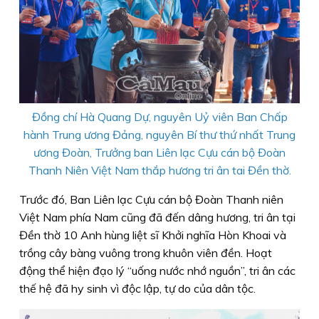
Đồng chí Hà Quang Dự, nguyên Uỷ viên Ban Chấp
hành Trung ương Đảng, nguyên Bí thư thứ nhất Trung
ương Đoàn, Trưởng ban Liên lạc Cựu cán bộ Đoàn
Thanh Niên Việt Nam thắp hương tri ân tai Đền thờ.
Trước đó, Ban Liên lạc Cựu cán bộ Đoàn Thanh niên
Việt Nam phía Nam cũng đã đến dâng hương, tri ân tại
Đền thờ 10 Anh hùng liệt sĩ Khởi nghĩa Hòn Khoai và
trồng cây bàng vuông trong khuôn viên đền. Hoạt
động thể hiện đạo lý “uống nước nhớ nguồn”, tri ân các
thế hệ đã hy sinh vì độc lập, tự do của dân tộc.