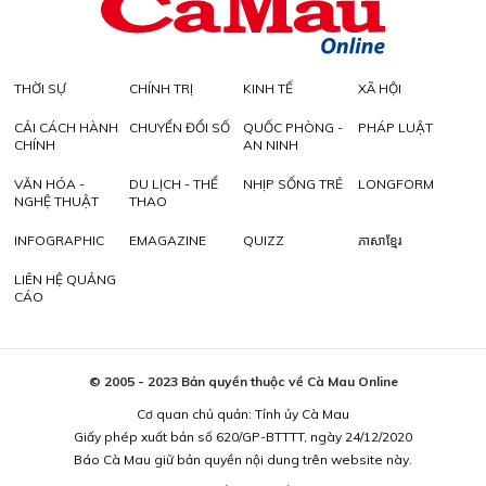
THỜI SỰ
CHÍNH TRỊ
KINH TẾ
XÃ HỘI
CẢI CÁCH HÀNH
CHUYỂN ĐỔI SỐ
QUỐC PHÒNG -
PHÁP LUẬT
CHÍNH
AN NINH
VĂN HÓA -
DU LỊCH - THỂ
NHỊP SỐNG TRẺ
LONGFORM
NGHỆ THUẬT
THAO
INFOGRAPHIC
EMAGAZINE
QUIZZ
ភាសាខ្មែរ
LIÊN HỆ QUẢNG
CÁO
© 2005 - 2023 Bản quyền thuộc về Cà Mau Online
Cơ quan chủ quản: Tỉnh ủy Cà Mau
Giấy phép xuất bản số 620/GP-BTTTT, ngày 24/12/2020
Báo Cà Mau giữ bản quyền nội dung trên website này.