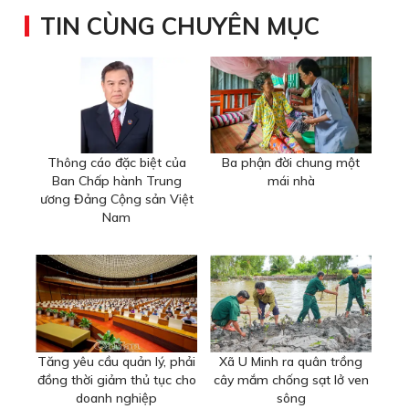
TIN CÙNG CHUYÊN MỤC
Thông cáo đặc biệt của
Ba phận đời chung một
Ban Chấp hành Trung
mái nhà
ương Đảng Cộng sản Việt
Nam
Tăng yêu cầu quản lý, phải
Xã U Minh ra quân trồng
đồng thời giảm thủ tục cho
cây mắm chống sạt lở ven
doanh nghiệp
sông