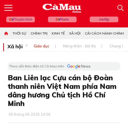
Truyền hình
Radio
ភាសាខ្មែរ
THỜI SỰ
CHÍNH TRỊ
KINH TẾ
XÃ HỘI
CẢI CÁCH HÀNH CHÍNH
Xã hội
Giáo dục
Nông thôn - Đô thị
Chung tay 
Theo dõi Báo điện tử Cà Mau trên
Ban Liên lạc Cựu cán bộ Đoàn
thanh niên Việt Nam phía Nam
dâng hương Chủ tịch Hồ Chí
Minh
06 tháng 06 2026 14:06