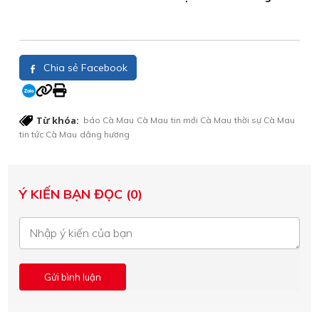
Chia sẻ Facebook
Từ khóa:
báo Cà Mau
Cà Mau
tin mới Cà Mau
thời sự Cà Mau
tin tức Cà Mau
dâng hương
Ý KIẾN BẠN ĐỌC (0)