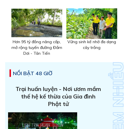
Hơn 95 tỷ đồng nâng cấp,
Vững sinh kế nhờ đa dạng
mở rộng tuyến đường Đầm
cây trồng
Dơi - Tân Tiến
NỔI BẬT 48 GIỜ
Trại huấn luyện - Nơi ươm mầm
thế hệ kế thừa của Gia đình
Phật tử