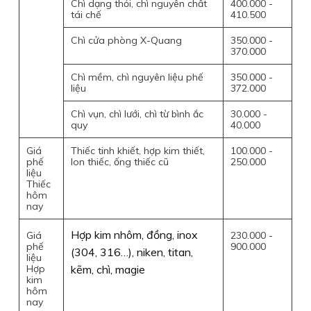
Chì dạng thỏi, chì nguyên chất
400.000 -
tái chế
410.500
Chì cửa phòng X-Quang
350.000 -
370.000
Chì mềm, chì nguyên liệu phế
350.000 -
liệu
372.000
Chì vụn, chì lưới, chì từ bình ắc
30.000 -
quy
40.000
Giá
Thiếc tinh khiết, hợp kim thiết,
100.000 -
phế
lon thiếc, ống thiếc cũ
250.000
liệu
Thiếc
hôm
nay
Hợp kim nhôm, đồng, inox
Giá
230.000 -
phế
900.000
(304, 316…), niken, titan,
liệu
Hợp
kẽm, chì, magie
kim
hôm
nay