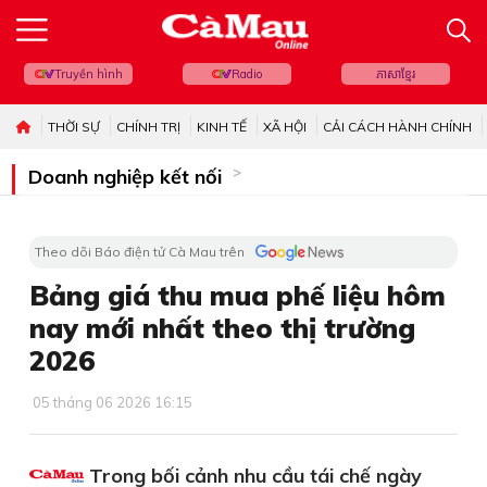
Truyền hình
Radio
ភាសាខ្មែរ
THỜI SỰ
CHÍNH TRỊ
KINH TẾ
XÃ HỘI
CẢI CÁCH HÀNH CHÍNH
Doanh nghiệp kết nối
Theo dõi Báo điện tử Cà Mau trên
Bảng giá thu mua phế liệu hôm
nay mới nhất theo thị trường
2026
05 tháng 06 2026 16:15
Trong bối cảnh nhu cầu tái chế ngày