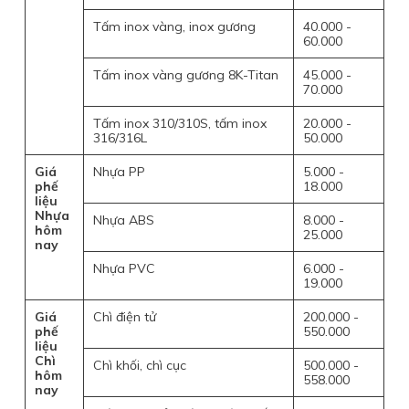
Tấm inox vàng, inox gương
40.000 -
60.000
Tấm inox vàng gương 8K-Titan
45.000 -
70.000
Tấm inox 310/310S, tấm inox
20.000 -
316/316L
50.000
Giá
Nhựa PP
5.000 -
phế
18.000
liệu
Nhựa
Nhựa ABS
8.000 -
hôm
25.000
nay
Nhựa PVC
6.000 -
19.000
Giá
Chì điện tử
200.000 -
phế
550.000
liệu
Chì
Chì khối, chì cục
500.000 -
hôm
558.000
nay