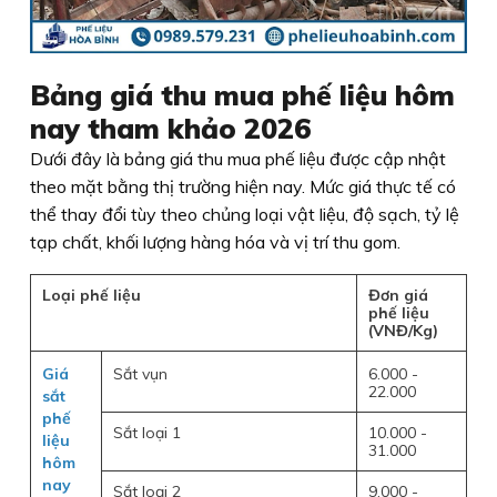
Bảng giá thu mua phế liệu hôm
nay tham khảo 2026
Dưới đây là bảng giá thu mua phế liệu được cập nhật
theo mặt bằng thị trường hiện nay. Mức giá thực tế có
thể thay đổi tùy theo chủng loại vật liệu, độ sạch, tỷ lệ
tạp chất, khối lượng hàng hóa và vị trí thu gom.
Loại phế liệu
Đơn giá
phế liệu
(VNĐ/Kg)
Giá
Sắt vụn
6.000 -
22.000
sắt
phế
Sắt loại 1
10.000 -
liệu
31.000
hôm
nay
Sắt loại 2
9.000 -