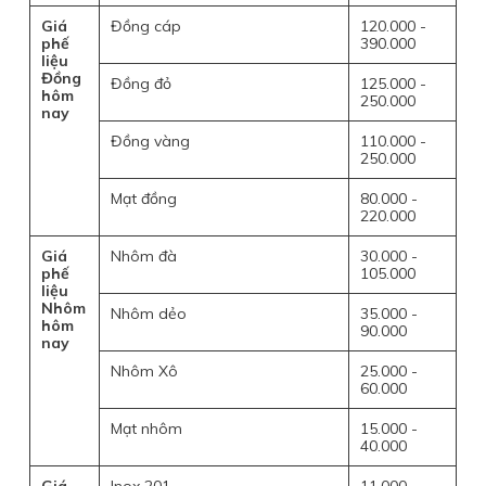
Giá
Đồng cáp
120.000 -
phế
390.000
liệu
Đồng
Đồng đỏ
125.000 -
hôm
250.000
nay
Đồng vàng
110.000 -
250.000
Mạt đồng
80.000 -
220.000
Giá
Nhôm đà
30.000 -
phế
105.000
liệu
Nhôm
Nhôm dẻo
35.000 -
hôm
90.000
nay
Nhôm Xô
25.000 -
60.000
Mạt nhôm
15.000 -
40.000