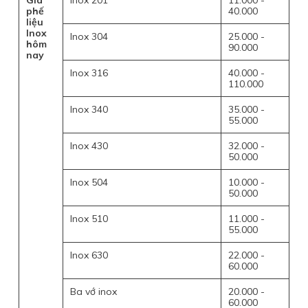
Giá
Inox 201
11.000 -
phế
40.000
liệu
Inox
Inox 304
25.000 -
hôm
90.000
nay
Inox 316
40.000 -
110.000
Inox 340
35.000 -
55.000
Inox 430
32.000 -
50.000
Inox 504
10.000 -
50.000
Inox 510
11.000 -
55.000
Inox 630
22.000 -
60.000
Ba vớ inox
20.000 -
60.000