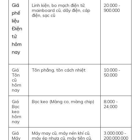
Giá
Linh kiện, bo mạch điện tử,
20.000 -
mainboard cũ, dây điện, cáp
900.000
phế
điện, sạc cũ
liệu
Điện
tử
hôm
nay
Giá
Tôn phẳng, tôn cách nhiệt
10.000 -
Tôn
50.000
cũ
hôm
nay
Giá
Bọc keo (Màng co, màng chip)
8.000 -
Bọc
24.000
keo
hôm
nay
Giá
Máy may cũ, máy nén khí cũ,
3.000.000 -
Máy
máy ép nhựa cũ, máy tiện cũ,
200.000.000