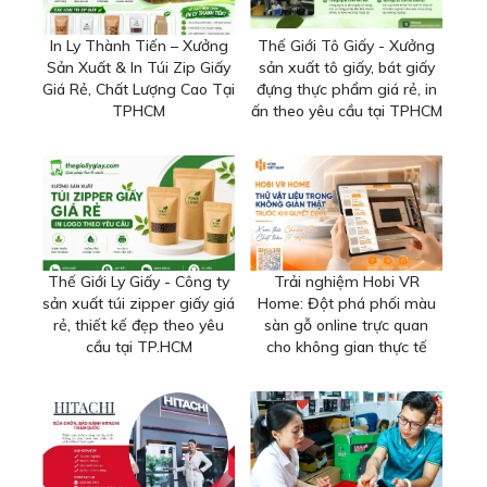
In Ly Thành Tiến – Xưởng
Thế Giới Tô Giấy - Xưởng
Sản Xuất & In Túi Zip Giấy
sản xuất tô giấy, bát giấy
Giá Rẻ, Chất Lượng Cao Tại
đựng thực phẩm giá rẻ, in
TPHCM
ấn theo yêu cầu tại TPHCM
Thế Giới Ly Giấy - Công ty
Trải nghiệm Hobi VR
sản xuất túi zipper giấy giá
Home: Đột phá phối màu
rẻ, thiết kế đẹp theo yêu
sàn gỗ online trực quan
cầu tại TP.HCM
cho không gian thực tế