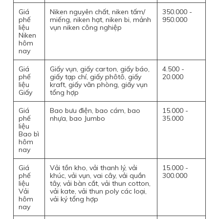
Giá
Niken nguyên chất, niken tấm/
350.000 -
phế
miếng, niken hạt, niken bi, mảnh
950.000
liệu
vụn niken công nghiệp
Niken
hôm
nay
Giá
Giấy vụn, giấy carton, giấy báo,
4.500 -
phế
giấy tạp chí, giấy phôtô, giấy
20.000
liệu
kraft, giấy văn phòng, giấy vụn
Giấy
tổng hợp
Giá
Bao bưu điện, bao cám, bao
15.000 -
phế
nhựa, bao Jumbo
35.000
liệu
Bao bì
hôm
nay
Giá
Vải tồn kho, vải thanh lý, vải
15.000 -
phế
khúc, vải vụn, vai cây, vải quần
300.000
liệu
tây, vải bàn cắt, vải thun cotton,
Vải
vải kate, vải thun poly các loại,
hôm
vải ký tổng hợp
nay