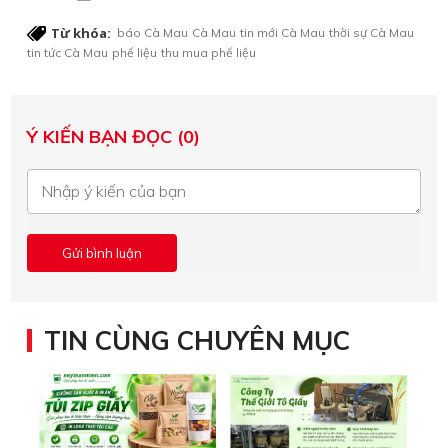
Từ khóa:
báo Cà Mau
Cà Mau
tin mới Cà Mau
thời sự Cà Mau
tin tức Cà Mau
phế liệu
thu mua phế liệu
Ý KIẾN BẠN ĐỌC (0)
TIN CÙNG CHUYÊN MỤC