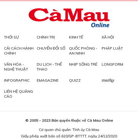
THỜI SỰ
CHÍNH TRỊ
KINH TẾ
XÃ HỘI
CẢI CÁCH HÀNH
CHUYỂN ĐỔI SỐ
QUỐC PHÒNG -
PHÁP LUẬT
CHÍNH
AN NINH
VĂN HÓA -
DU LỊCH - THỂ
NHỊP SỐNG TRẺ
LONGFORM
NGHỆ THUẬT
THAO
INFOGRAPHIC
EMAGAZINE
QUIZZ
ភាសាខ្មែរ
LIÊN HỆ QUẢNG
CÁO
© 2005 - 2023 Bản quyền thuộc về Cà Mau Online
Cơ quan chủ quản: Tỉnh ủy Cà Mau
Giấy phép xuất bản số 620/GP-BTTTT, ngày 24/12/2020