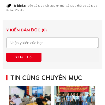
Từ khóa:
báo Cà Mau
Cà Mau
tin mới Cà Mau
thời sự Cà Mau
tin tức Cà Mau
Ý KIẾN BẠN ĐỌC (0)
TIN CÙNG CHUYÊN MỤC