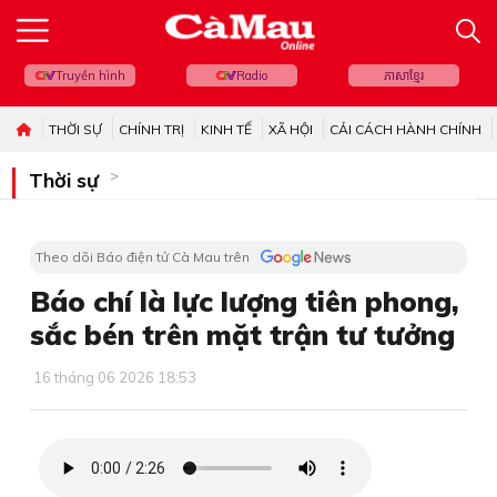
Truyền hình
Radio
ភាសាខ្មែរ
THỜI SỰ
CHÍNH TRỊ
KINH TẾ
XÃ HỘI
CẢI CÁCH HÀNH CHÍNH
Thời sự
Theo dõi Báo điện tử Cà Mau trên
Báo chí là lực lượng tiên phong,
sắc bén trên mặt trận tư tưởng
16 tháng 06 2026 18:53