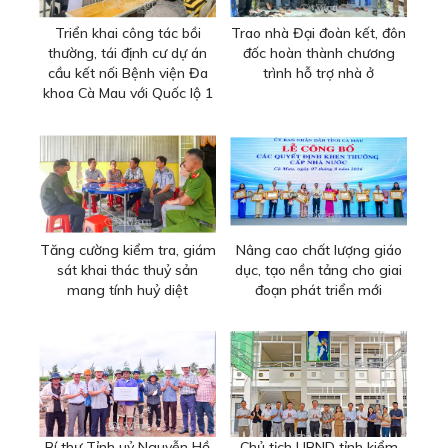
Triển khai công tác bồi
Trao nhà Đại đoàn kết, đôn
thường, tái định cư dự án
đốc hoàn thành chương
cầu kết nối Bệnh viện Đa
trình hỗ trợ nhà ở
khoa Cà Mau với Quốc lộ 1
Tăng cường kiểm tra, giám
Nâng cao chất lượng giáo
sát khai thác thuỷ sản
dục, tạo nền tảng cho giai
mang tính huỷ diệt
đoạn phát triển mới
Bí thư Tỉnh uỷ Nguyễn Hồ
Chủ tịch UBND tỉnh kiểm