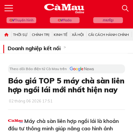
Truyền hình
Radio
ភាសាខ្មែរ
THỜI SỰ
CHÍNH TRỊ
KINH TẾ
XÃ HỘI
CẢI CÁCH HÀNH CHÍNH
Doanh nghiệp kết nối
Theo dõi Báo điện tử Cà Mau trên
Báo giá TOP 5 máy chà sàn liên
hợp ngồi lái mới nhất hiện nay
02 tháng 06 2026 17:51
Máy chà sàn liên hợp ngồi lái là khoản
đầu tư thông minh giúp nâng cao hình ảnh