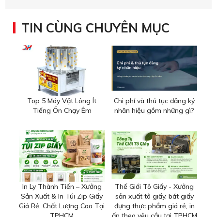
TIN CÙNG CHUYÊN MỤC
Top 5 Máy Vặt Lông Ít
Chi phí và thủ tục đăng ký
Tiếng Ồn Chạy Êm
nhãn hiệu gồm những gì?
In Ly Thành Tiến – Xưởng
Thế Giới Tô Giấy - Xưởng
Sản Xuất & In Túi Zip Giấy
sản xuất tô giấy, bát giấy
Giá Rẻ, Chất Lượng Cao Tại
đựng thực phẩm giá rẻ, in
TPHCM
ấn theo yêu cầu tại TPHCM