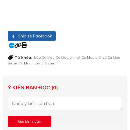
Chia sẻ Facebook
Từ khóa:
báo Cà Mau
Cà Mau
tin mới Cà Mau
thời sự Cà Mau
tin tức Cà Mau
máy chà sàn
Ý KIẾN BẠN ĐỌC (0)