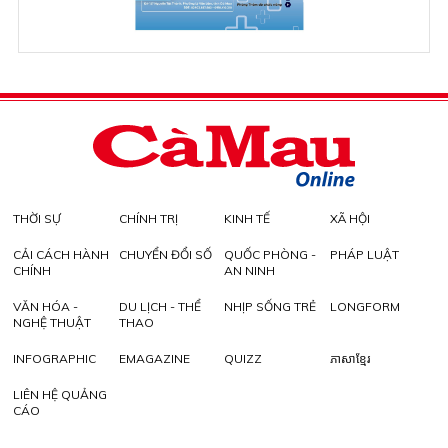
THỜI SỰ
CHÍNH TRỊ
KINH TẾ
XÃ HỘI
CẢI CÁCH HÀNH
CHUYỂN ĐỔI SỐ
QUỐC PHÒNG -
PHÁP LUẬT
CHÍNH
AN NINH
VĂN HÓA -
DU LỊCH - THỂ
NHỊP SỐNG TRẺ
LONGFORM
NGHỆ THUẬT
THAO
INFOGRAPHIC
EMAGAZINE
QUIZZ
ភាសាខ្មែរ
LIÊN HỆ QUẢNG
CÁO