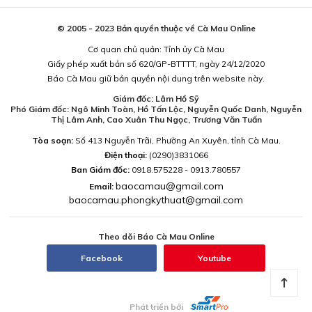
© 2005 - 2023 Bản quyền thuộc về Cà Mau Online
Cơ quan chủ quản: Tỉnh ủy Cà Mau
Giấy phép xuất bản số 620/GP-BTTTT, ngày 24/12/2020
Báo Cà Mau giữ bản quyền nội dung trên website này.
Giám đốc: Lâm Hồ Sỹ
Phó Giám đốc: Ngô Minh Toàn, Hồ Tấn Lộc, Nguyễn Quốc Danh, Nguyễn
Thị Lâm Anh, Cao Xuân Thu Ngọc, Trương Văn Tuấn
Tòa soạn:
Số 413 Nguyễn Trãi, Phường An Xuyên, tỉnh Cà Mau.
Điện thoại:
(0290)3831066
Ban Giám đốc:
0918.575228 - 0913.780557
baocamau@gmail.com
Email:
baocamau.phongkythuat@gmail.com
Theo dõi Báo Cà Mau Online
Facebook
Youtube
Phát triển bởi