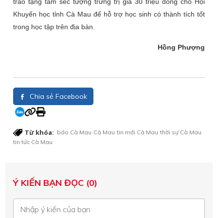
trao tặng tấm sec tượng trưng trị giá 30 triệu đồng cho Hội
Khuyến học tỉnh Cà Mau để hỗ trợ học sinh có thành tích tốt
trong học tập trên địa bàn.
Hồng Phượng
Chia sẻ Facebook
Từ khóa:
báo Cà Mau
Cà Mau
tin mới Cà Mau
thời sự Cà Mau
tin tức Cà Mau
Ý KIẾN BẠN ĐỌC (0)