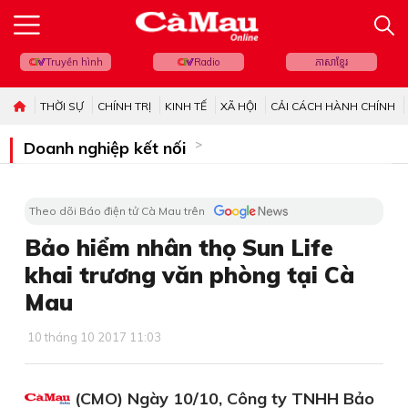
Truyền hình
Radio
ភាសាខ្មែរ
THỜI SỰ
CHÍNH TRỊ
KINH TẾ
XÃ HỘI
CẢI CÁCH HÀNH CHÍNH
Doanh nghiệp kết nối
Theo dõi Báo điện tử Cà Mau trên
Bảo hiểm nhân thọ Sun Life
khai trương văn phòng tại Cà
Mau
10 tháng 10 2017 11:03
(CMO) Ngày 10/10, Công ty TNHH Bảo