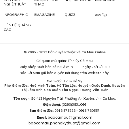
NGHỆ THUẬT
THAO
INFOGRAPHIC
EMAGAZINE
QUIZZ
ភាសាខ្មែរ
LIÊN HỆ QUẢNG
CÁO
© 2005 - 2023 Bản quyền thuộc về Cà Mau Online
Cơ quan chủ quản: Tỉnh ủy Cà Mau
Giấy phép xuất bản số 620/GP-BTTTT, ngày 24/12/2020
Báo Cà Mau giữ bản quyền nội dung trên website này.
Giám đốc: Lâm Hồ Sỹ
Phó Giám đốc: Ngô Minh Toàn, Hồ Tấn Lộc, Nguyễn Quốc Danh, Nguyễn
Thị Lâm Anh, Cao Xuân Thu Ngọc, Trương Văn Tuấn
Tòa soạn:
Số 413 Nguyễn Trãi, Phường An Xuyên, tỉnh Cà Mau.
Điện thoại:
(0290)3831066
Ban Giám đốc:
0918.575228 - 0913.780557
baocamau@gmail.com
Email:
baocamau.phongkythuat@gmail.com