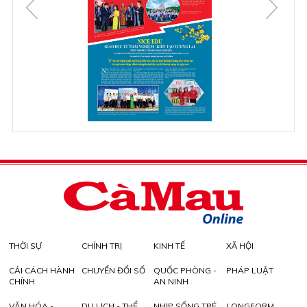
THỜI SỰ
CHÍNH TRỊ
KINH TẾ
XÃ HỘI
CẢI CÁCH HÀNH
CHUYỂN ĐỔI SỐ
QUỐC PHÒNG -
PHÁP LUẬT
CHÍNH
AN NINH
VĂN HÓA -
DU LỊCH - THỂ
NHỊP SỐNG TRẺ
LONGFORM