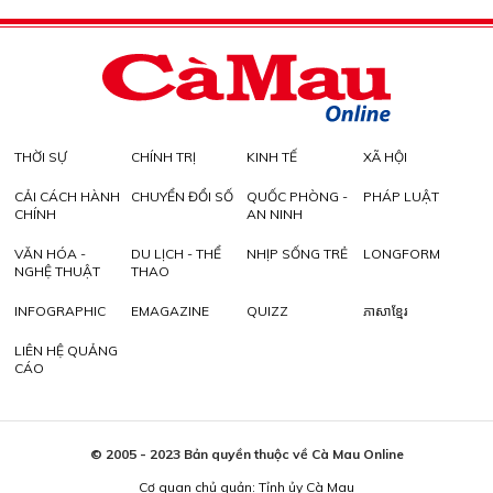
THỜI SỰ
CHÍNH TRỊ
KINH TẾ
XÃ HỘI
CẢI CÁCH HÀNH
CHUYỂN ĐỔI SỐ
QUỐC PHÒNG -
PHÁP LUẬT
CHÍNH
AN NINH
VĂN HÓA -
DU LỊCH - THỂ
NHỊP SỐNG TRẺ
LONGFORM
NGHỆ THUẬT
THAO
INFOGRAPHIC
EMAGAZINE
QUIZZ
ភាសាខ្មែរ
LIÊN HỆ QUẢNG
CÁO
© 2005 - 2023 Bản quyền thuộc về Cà Mau Online
Cơ quan chủ quản: Tỉnh ủy Cà Mau