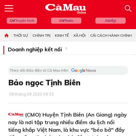
Truyền hình
Radio
ភាសាខ្មែរ
THỜI SỰ
CHÍNH TRỊ
KINH TẾ
XÃ HỘI
CẢI CÁCH HÀNH CHÍNH
Doanh nghiệp kết nối
Theo dõi Báo điện tử Cà Mau trên
Bảo ngọc Tịnh Biên
08 tháng 09 2020 09:33
(CMO) Huyện Tịnh Biên (An Giang) ngày
nay là nơi tập trung nhiều điểm du lịch nổi
tiếng khắp Việt Nam, là khu vực "béo bở" đầy