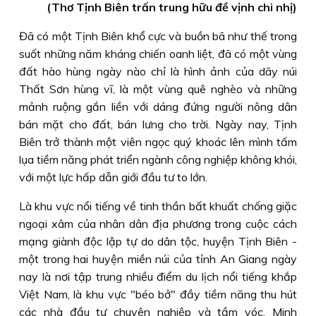
(Thơ Tịnh Biên trấn trung hữu đề vịnh chi nhị)
Đã có một Tịnh Biên khổ cực và buồn bã như thế trong
suốt những năm kháng chiến oanh liệt, đã có một vùng
đất hào hùng ngày nào chỉ là hình ảnh của dãy núi
Thất Sơn hùng vĩ, là một vùng quê nghèo và những
mảnh ruộng gắn liền với dáng đứng người nông dân
bán mặt cho đất, bán lưng cho trời. Ngày nay, Tịnh
Biên trở thành một viên ngọc quý khoác lên mình tấm
lụa tiềm năng phát triển ngành công nghiệp không khói,
với một lực hấp dẫn giới đầu tư to lớn.
Là khu vực nổi tiếng về tinh thần bất khuất chống giặc
ngoại xâm của nhân dân địa phương trong cuộc cách
mạng giành độc lập tự do dân tộc, huyện Tịnh Biên -
một trong hai huyện miền núi của tỉnh An Giang ngày
nay là nơi tập trung nhiều điểm du lịch nổi tiếng khắp
Việt Nam, là khu vực "béo bở" đầy tiềm năng thu hút
các nhà đầu tư chuyên nghiệp và tầm vóc. Minh