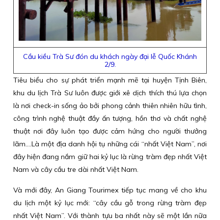
Cầu kiều Trà Sư đón du khách ngày đại lễ Quốc Khánh
2/9.
Tiêu biểu cho sự phát triển mạnh mẽ tại huyện Tịnh Biên,
khu du lịch Trà Sư luôn được giới xê dịch thích thú lựa chọn
là nơi check-in sống ảo bởi phong cảnh thiên nhiên hữu tình,
công trình nghệ thuật đầy ấn tượng, hồn thơ và chất nghệ
thuật nơi đây luôn tạo được cảm hứng cho người thưởng
lãm….Là một địa danh hội tụ những cái “nhất Việt Nam”, nơi
đây hiện đang nắm giữ hai kỷ lục là rừng tràm đẹp nhất Việt
Nam và cây cầu tre dài nhất Việt Nam.
Và mới đây, An Giang Tourimex tiếp tục mang về cho khu
du lịch một kỷ lục mới: “cây cầu gỗ trong rừng tràm đẹp
nhất Việt Nam”. Với thành tựu ba nhất này sẽ một lần nữa