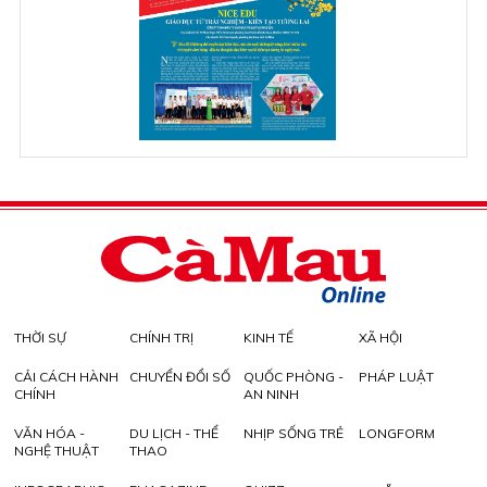
THỜI SỰ
CHÍNH TRỊ
KINH TẾ
XÃ HỘI
CẢI CÁCH HÀNH
CHUYỂN ĐỔI SỐ
QUỐC PHÒNG -
PHÁP LUẬT
CHÍNH
AN NINH
VĂN HÓA -
DU LỊCH - THỂ
NHỊP SỐNG TRẺ
LONGFORM
NGHỆ THUẬT
THAO