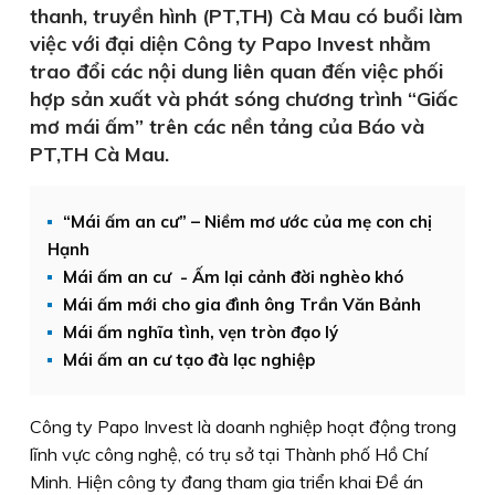
thanh, truyền hình (PT,TH) Cà Mau có buổi làm
việc với đại diện Công ty Papo Invest nhằm
trao đổi các nội dung liên quan đến việc phối
hợp sản xuất và phát sóng chương trình “Giấc
mơ mái ấm” trên các nền tảng của Báo và
PT,TH Cà Mau.
“Mái ấm an cư” – Niềm mơ ước của mẹ con chị
Hạnh
Mái ấm an cư - Ấm lại cảnh đời nghèo khó
Mái ấm mới cho gia đình ông Trần Văn Bảnh
Mái ấm nghĩa tình, vẹn tròn đạo lý
Mái ấm an cư tạo đà lạc nghiệp
Công ty Papo Invest là doanh nghiệp hoạt động trong
lĩnh vực công nghệ, có trụ sở tại Thành phố Hồ Chí
Minh. Hiện công ty đang tham gia triển khai Đề án