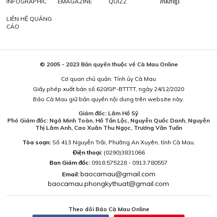
INFOGRAPHIC
EMAGAZINE
QUIZZ
ភាសាខ្មែរ
LIÊN HỆ QUẢNG
CÁO
© 2005 - 2023 Bản quyền thuộc về Cà Mau Online
Cơ quan chủ quản: Tỉnh ủy Cà Mau
Giấy phép xuất bản số 620/GP-BTTTT, ngày 24/12/2020
Báo Cà Mau giữ bản quyền nội dung trên website này.
Giám đốc: Lâm Hồ Sỹ
Phó Giám đốc: Ngô Minh Toàn, Hồ Tấn Lộc, Nguyễn Quốc Danh, Nguyễn
Thị Lâm Anh, Cao Xuân Thu Ngọc, Trương Văn Tuấn
Tòa soạn:
Số 413 Nguyễn Trãi, Phường An Xuyên, tỉnh Cà Mau.
Điện thoại:
(0290)3831066
Ban Giám đốc:
0918.575228 - 0913.780557
baocamau@gmail.com
Email:
baocamau.phongkythuat@gmail.com
Theo dõi Báo Cà Mau Online