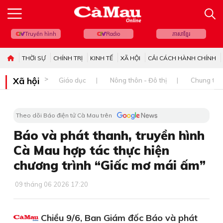
Truyền hình
Radio
ភាសាខ្មែរ
THỜI SỰ
CHÍNH TRỊ
KINH TẾ
XÃ HỘI
CẢI CÁCH HÀNH CHÍNH
Xã hội
Giáo dục
Nông thôn - Đô thị
Chung tay 
Theo dõi Báo điện tử Cà Mau trên
Báo và phát thanh, truyền hình
Cà Mau hợp tác thực hiện
chương trình “Giấc mơ mái ấm”
09 tháng 06 2026 17:20
Chiều 9/6, Ban Giám đốc Báo và phát