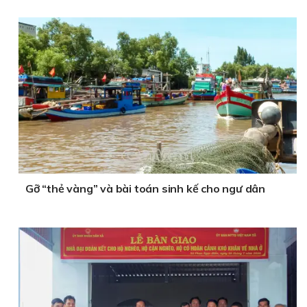
Gỡ “thẻ vàng” và bài toán sinh kế cho ngư dân