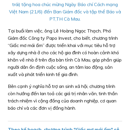
trái) tặng hoa chúc mừng Ngày Báo chí Cách mạng
Việt Nam (21/6) đến Ban Giám đốc và tập thể Báo và
PT,TH Cà Mau.
Tại buổi làm việc, ông Lê Hoàng Ngọc Thạch, Phó
Giám đốc Công ty Papo Invest, cho biết, chương trình
“Giấc mơ mái ấm” được triển khai với mục tiêu hỗ trợ
xây dựng nhà ở cho các hộ gia đình có hoàn cảnh khó
khăn về nhà ở trên địa bàn tỉnh Cà Mau, góp phần giúp
người dân ổn định cuộc sống, an tâm lao động, sản
xuất và phát triển kinh tế gia đình.
Bên cạnh ý nghĩa hỗ trợ an sinh xã hội, chương trình
còn hướng đến lan toả các giá trị nhân văn, tinh thần
trách nhiệm vì cộng đồng của doanh nghiệp, cơ quan
báo chí và các đơn vị đồng hành.
Theo kế hoạch, chương trình "Giấc mơ mái ấm" sẽ