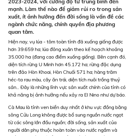
2023-2024, với cường độ từ trung bình đến
mạnh. Làm thế nào để giảm rủi ro trong sản
xuất, ít ảnh hưởng đến đời sống là vấn đề các
ngành chức năng, chính quyền địa phương
quan tâm.
Hiện nay, vụ lúa - tôm toàn tỉnh đã xuống giống được
hơn 39.659 ha; lúa đông xuân theo kế hoạch khoảng
35.000 ha (đang cao điểm xuống giống). Bên cạnh đó,
diện tích rừng U Minh hơn 45.172 ha; rừng đặc dụng
trên đảo Hòn Khoai, Hòn Chuối 571 ha; hàng trăm
héc-ta rau màu, cây ăn trái, diện tích nuôi trồng thuỷ
sản... Ðây là những lĩnh vực sản xuất chính của tỉnh có
khả năng bị ảnh hưởng nếu xảy ra El Nino như dự báo.
Cà Mau là tỉnh ven biển duy nhất ở khu vực đồng bằng
sông Cửu Long không được bổ sung nguồn nước ngọt
từ các sông lớn đầu nguồn; đời sống, sản xuất của
người dân phụ thuộc hoàn toàn vào nước ngầm và