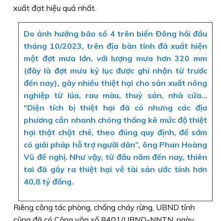
xuất đạt hiệu quả nhất.
Do ảnh hưởng bão số 4 trên biển Ðông hồi đầu
tháng 10/2023, trên địa bàn tỉnh đã xuất hiện
một đợt mưa lớn, với lượng mưa hơn 320 mm
(đây là đợt mưa kỷ lục được ghi nhận từ trước
đến nay), gây nhiều thiệt hại cho sản xuất nông
nghiệp từ lúa, rau màu, thuỷ sản, nhà cửa...
“Diện tích bị thiệt hại đã có nhưng các địa
phương cần nhanh chóng thống kê mức độ thiệt
hại thật chặt chẽ, theo đúng quy định, để sớm
có giải pháp hỗ trợ người dân”, ông Phan Hoàng
Vũ đề nghị. Như vậy, từ đầu năm đến nay, thiên
tai đã gây ra thiệt hại về tài sản ước tính hơn
40,8 tỷ đồng.
Riêng công tác phòng, chống cháy rừng, UBND tỉnh
cũng đã có Công văn số 8401/UBND-NNTN, ngày