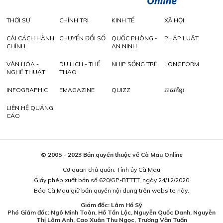
THỜI SỰ
CHÍNH TRỊ
KINH TẾ
XÃ HỘI
CẢI CÁCH HÀNH
CHUYỂN ĐỔI SỐ
QUỐC PHÒNG -
PHÁP LUẬT
CHÍNH
AN NINH
VĂN HÓA -
DU LỊCH - THỂ
NHỊP SỐNG TRẺ
LONGFORM
NGHỆ THUẬT
THAO
INFOGRAPHIC
EMAGAZINE
QUIZZ
ភាសាខ្មែរ
LIÊN HỆ QUẢNG
CÁO
© 2005 - 2023 Bản quyền thuộc về Cà Mau Online
Cơ quan chủ quản: Tỉnh ủy Cà Mau
Giấy phép xuất bản số 620/GP-BTTTT, ngày 24/12/2020
Báo Cà Mau giữ bản quyền nội dung trên website này.
Giám đốc: Lâm Hồ Sỹ
Phó Giám đốc: Ngô Minh Toàn, Hồ Tấn Lộc, Nguyễn Quốc Danh, Nguyễn
Thị Lâm Anh, Cao Xuân Thu Ngọc, Trương Văn Tuấn