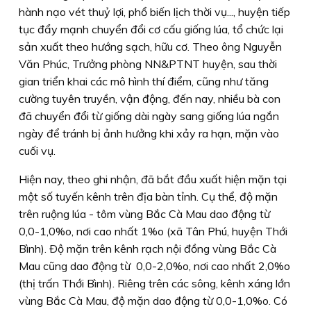
hành nạo vét thuỷ lợi, phổ biến lịch thời vụ..., huyện tiếp
tục đẩy mạnh chuyển đổi cơ cấu giống lúa, tổ chức lại
sản xuất theo hướng sạch, hữu cơ. Theo ông Nguyễn
Văn Phúc, Trưởng phòng NN&PTNT huyện, sau thời
gian triển khai các mô hình thí điểm, cũng như tăng
cường tuyên truyền, vận động, đến nay, nhiều bà con
đã chuyển đổi từ giống dài ngày sang giống lúa ngắn
ngày để tránh bị ảnh hưởng khi xảy ra hạn, mặn vào
cuối vụ.
Hiện nay, theo ghi nhận, đã bắt đầu xuất hiện mặn tại
một số tuyến kênh trên địa bàn tỉnh. Cụ thể, độ mặn
trên ruộng lúa - tôm vùng Bắc Cà Mau dao động từ
0,0-1,0%o, nơi cao nhất 1%o (xã Tân Phú, huyện Thới
Bình). Ðộ mặn trên kênh rạch nội đồng vùng Bắc Cà
Mau cũng dao động từ 0,0-2,0%o, nơi cao nhất 2,0%o
(thị trấn Thới Bình). Riêng trên các sông, kênh xáng lớn
vùng Bắc Cà Mau, độ mặn dao động từ 0,0-1,0%o. Có