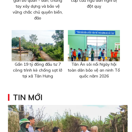
gắn bó quân - dân, chung
cấp cứu ngư dân nghi bị
tay xây dựng và bảo vệ
đột quỵ
vững chắc chủ quyền biển,
đảo
Gần 19 tỷ đồng đầu tư 7
Tân Ân sôi nổi Ngày hội
công trình kè chống sạt lở
toàn dân bảo vệ an ninh Tổ
tại xã Tân Hưng
quốc năm 2026
TIN MỚI