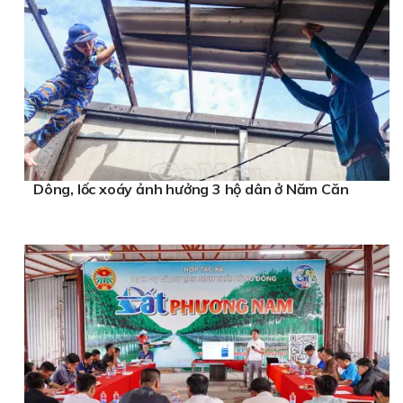
Dông, lốc xoáy ảnh hưởng 3 hộ dân ở Năm Căn