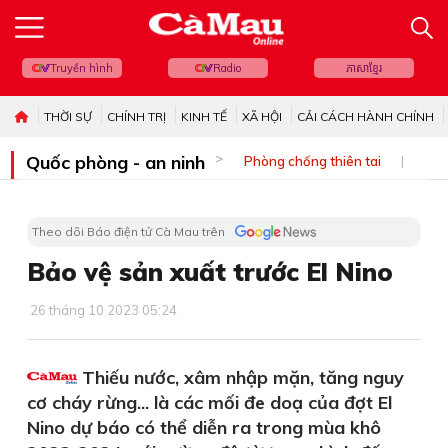
Truyền hình
Radio
ភាសាខ្មែរ
THỜI SỰ
CHÍNH TRỊ
KINH TẾ
XÃ HỘI
CẢI CÁCH HÀNH CHÍNH
Quốc phòng - an ninh
Phòng chống thiên tai
Bi
Theo dõi Báo điện tử Cà Mau trên
Bảo vệ sản xuất trước El Nino
26 tháng 10 2023 05:24
Thiếu nước, xâm nhập mặn, tăng nguy
cơ cháy rừng... là các mối đe doạ của đợt El
Nino dự báo có thể diễn ra trong mùa khô