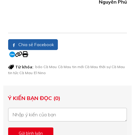
Nguyễn Phú
Chia sẻ Facebook
Từ khóa:
báo Cà Mau
Cà Mau
tin mới Cà Mau
thời sự Cà Mau
tin tức Cà Mau
El Nino
Ý KIẾN BẠN ĐỌC (0)