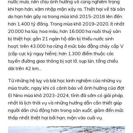
nước mưa, nên chịu ảnh hưởng vô cùng nghiêm trọng
khi hạn hán, xâm nhập mặn xảy ra. Thiệt hại về tài sản
do hạn hán gây ra trong mùa khô 2015-2016 lên đến
hơn 1.400 tỷ đồng. Trong mùa khô 2019-2020, ít nhất
20.000 ha lúa, hoa màu, hơn 16.000 ha nuôi thuỷ sản
bị thiệt hại; gần 21 ngàn hộ dân bị thiếu nước sinh
hoạt; trên 43.000 ha rừng ở mức báo động cháy cấp V
(cấp cực kỳ nguy hiểm); hơn 1.300 điểm thuộc các
tuyến đường giao thông bị sạt lở, sụp lún, tổng chiều
dài trên 42 km...
Từ những hệ luỵ và bài học kinh nghiệm của những vụ
mùa trước, ngay khi có cảnh báo về ảnh hưởng của đợt
El Nino mùa khô 2023-2024, tỉnh đã sớm có giải pháp,
nhất là lịch thời vụ và những hướng dẫn cần thiết giúp
người dân chủ động hơn trong sản xuất, giảm đến mức
thấp nhất thiệt hại bởi hạn, mặn vào cuối vụ.