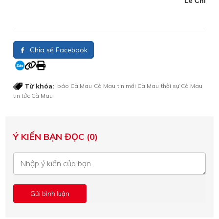
Lê Chí
Chia sẻ Facebook
Từ khóa:
báo Cà Mau
Cà Mau
tin mới Cà Mau
thời sự Cà Mau
tin tức Cà Mau
Ý KIẾN BẠN ĐỌC (0)