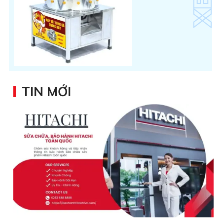
TIN MỚI