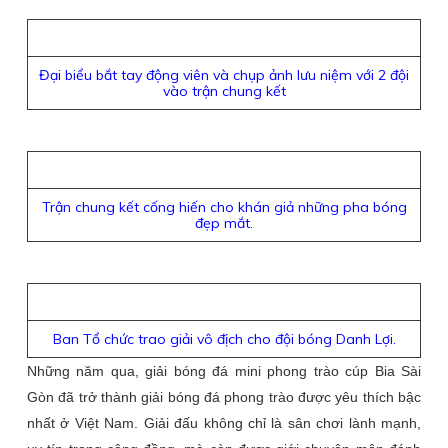
Đại biểu bắt tay động viên và chụp ảnh lưu niệm với 2 đội
vào trận chung kết
Trận chung kết cống hiến cho khán giả những pha bóng
đẹp mắt.
Ban Tổ chức trao giải vô địch cho đội bóng Danh Lợi.
Những năm qua, giải bóng đá mini phong trào cúp Bia Sài
Gòn đã trở thành giải bóng đá phong trào được yêu thích bậc
nhất ở Việt Nam. Giải đấu không chỉ là sân chơi lành mạnh,