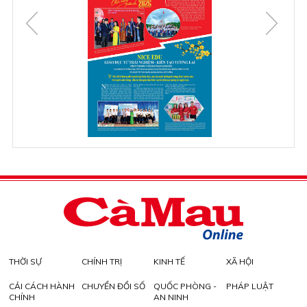
THỜI SỰ
CHÍNH TRỊ
KINH TẾ
XÃ HỘI
CẢI CÁCH HÀNH
CHUYỂN ĐỔI SỐ
QUỐC PHÒNG -
PHÁP LUẬT
CHÍNH
AN NINH