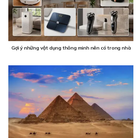
Gợi ý những vật dụng thông minh nên có trong nhà