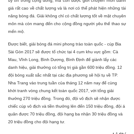
uy tín trong cộng đồng, mà còn được giới chuyên môn đánh
giá rất cao về chất lượng và là nơi có thể phát hiện những tài
năng bóng đá. Giải không chỉ có chất lượng tốt về mặt chuyên
môn mà còn mang đến cho cộng đồng người yêu thể thao sự
mến mộ.
Được biết, giải bóng đá mini phong trào toàn quốc - cúp Bia
Sài Gòn 2017 sẽ được tổ chức tại 4 cụm khu vực gồm: Cà
Mau, Vĩnh Long, Bình Dương, Bình Định để giành lấy các
danh hiệu, giải thưởng có tổng trị giá gần 600 triệu đồng. 12
đội bóng xuất sắc nhất tại các địa phương sẽ hội tụ về TP.
Nha Trang vào trung tuần của tháng 12 năm nay để cùng
khởi tranh vòng chung kết toàn quốc 2017, với tổng giải
thưởng 270 triệu đồng. Trong đó, đội vô địch sẽ nhận được
chiếc cúp vô địch và tiền thưởng lên đến 150 triệu đồng, đội á
quân được 70 triệu đồng, đội hạng ba nhận 30 triệu đồng và
20 triệu đồng cho đội hạng tư.