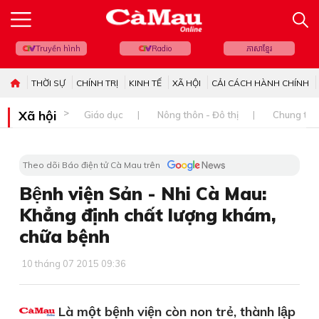
Truyền hình
Radio
ភាសាខ្មែរ
THỜI SỰ
CHÍNH TRỊ
KINH TẾ
XÃ HỘI
CẢI CÁCH HÀNH CHÍNH
Xã hội
Giáo dục
Nông thôn - Đô thị
Chung tay 
Theo dõi Báo điện tử Cà Mau trên
Bệnh viện Sản - Nhi Cà Mau:
Khẳng định chất lượng khám,
chữa bệnh
10 tháng 07 2015 09:36
Là một bệnh viện còn non trẻ, thành lập