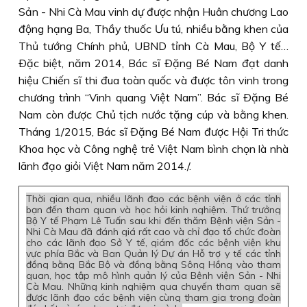
Sản - Nhi Cà Mau vinh dự được nhận Huân chương Lao
động hạng Ba, Thầy thuốc Ưu tú, nhiều bằng khen của
Thủ tướng Chính phủ, UBND tỉnh Cà Mau, Bộ Y tế…
Ðặc biệt, năm 2014, Bác sĩ Ðặng Bé Nam đạt danh
hiệu Chiến sĩ thi đua toàn quốc và được tôn vinh trong
chương trình “Vinh quang Việt Nam”. Bác sĩ Ðặng Bé
Nam còn được Chủ tịch nước tặng cúp và bằng khen.
Tháng 1/2015, Bác sĩ Ðặng Bé Nam được Hội Tri thức
Khoa học và Công nghệ trẻ Việt Nam bình chọn là nhà
lãnh đạo giỏi Việt Nam năm 2014./.
Thời gian qua, nhiều lãnh đạo các bệnh viện ở các tỉnh
bạn đến tham quan và học hỏi kinh nghiệm. Thứ trưởng
Bộ Y tế Phạm Lê Tuấn sau khi đến thăm Bệnh viện Sản -
Nhi Cà Mau đã đánh giá rất cao và chỉ đạo tổ chức đoàn
cho các lãnh đạo Sở Y tế, giám đốc các bệnh viện khu
vực phía Bắc và Ban Quản lý Dự án Hỗ trợ y tế các tỉnh
đồng bằng Bắc Bộ và đồng bằng Sông Hồng vào tham
quan, học tập mô hình quản lý của Bệnh viện Sản - Nhi
Cà Mau. Những kinh nghiệm qua chuyến tham quan sẽ
được lãnh đạo các bệnh viện cùng tham gia trong đoàn