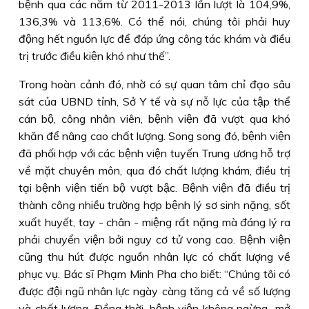
bệnh qua các năm từ 2011-2013 lần lượt là 104,9%,
136,3% và 113,6%. Có thể nói, chúng tôi phải huy
động hết nguồn lực để đáp ứng công tác khám và điều
trị trước điều kiện khó như thế”.
Trong hoàn cảnh đó, nhờ có sự quan tâm chỉ đạo sâu
sát của UBND tỉnh, Sở Y tế và sự nỗ lực của tập thể
cán bộ, công nhân viên, bệnh viện đã vượt qua khó
khăn để nâng cao chất lượng. Song song đó, bệnh viện
đã phối hợp với các bệnh viện tuyến Trung ương hỗ trợ
về mặt chuyên môn, qua đó chất lượng khám, điều trị
tại bệnh viện tiến bộ vượt bậc. Bệnh viện đã điều trị
thành công nhiều trường hợp bệnh lý sơ sinh nặng, sốt
xuất huyết, tay - chân - miệng rất nặng mà đáng lý ra
phải chuyển viện bởi nguy cơ tử vong cao. Bệnh viện
cũng thu hút được nguồn nhân lực có chất lượng về
phục vụ. Bác sĩ Phạm Minh Pha cho biết: “Chúng tôi có
được đội ngũ nhân lực ngày càng tăng cả về số lượng
và chất lượng. Ðồng thời, bệnh viện không ngừng mở