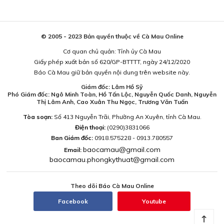
© 2005 - 2023 Bản quyền thuộc về Cà Mau Online
Cơ quan chủ quản: Tỉnh ủy Cà Mau
Giấy phép xuất bản số 620/GP-BTTTT, ngày 24/12/2020
Báo Cà Mau giữ bản quyền nội dung trên website này.
Giám đốc: Lâm Hồ Sỹ
Phó Giám đốc: Ngô Minh Toàn, Hồ Tấn Lộc, Nguyễn Quốc Danh, Nguyễn
Thị Lâm Anh, Cao Xuân Thu Ngọc, Trương Văn Tuấn
Tòa soạn:
Số 413 Nguyễn Trãi, Phường An Xuyên, tỉnh Cà Mau.
Điện thoại:
(0290)3831066
Ban Giám đốc:
0918.575228 - 0913.780557
baocamau@gmail.com
Email:
baocamau.phongkythuat@gmail.com
Theo dõi Báo Cà Mau Online
Facebook
Youtube