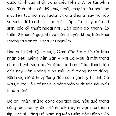
được tỷ lệ cao nhất trong điều kiện thực tế tại bệnh
viện. Triển khai các kỹ thuật mới, chuyên sâu như: lọc
máu liên tục, bơm surfactant trong điều trị suy hô hấp
sơ sinh, đặt catheter lọc máu cấp cứu, thay máu sơ
sinh, các kỹ thuật ngoại nhi... Bên cạnh đó, thành lập
thêm 2 khoa: Ngoại nhi và Liên chuyên khoa; triển khai
Phòng Vi sinh tại Khoa Xét nghiệm...”.
Bác sĩ Huỳnh Quốc Việt, Giám đốc Sở Y tế Cà Mau
nhận xét: “Bệnh viện Sản - Nhi Cà Mau là một trong
những bệnh viện tuyến đầu của tỉnh từ lúc thành lập
đến nay luôn khẳng định hiệu quả trong hoạt động.
Bệnh viện là đơn vị đứng đầu của ngành y tế tỉnh Cà
Mau, được Bộ Y tế khen là bệnh viện xuất sắc tiêu biểu
5 năm liền”.
Ðể ghi nhận những đóng góp tích cực, hiệu quả trong
công tác quản lý, điều hành từ khi bệnh viện mới thành
lập, Bác sĩ Ðặng Bé Nam, nguyên Giám đốc Bệnh viện