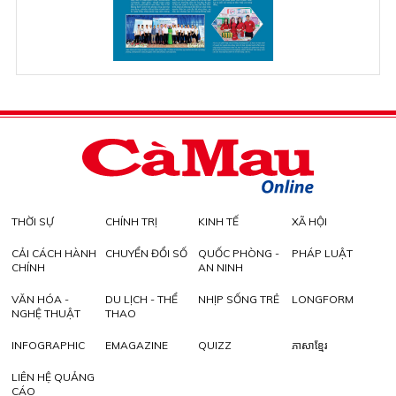
THỜI SỰ
CHÍNH TRỊ
KINH TẾ
XÃ HỘI
CẢI CÁCH HÀNH
CHUYỂN ĐỔI SỐ
QUỐC PHÒNG -
PHÁP LUẬT
CHÍNH
AN NINH
VĂN HÓA -
DU LỊCH - THỂ
NHỊP SỐNG TRẺ
LONGFORM
NGHỆ THUẬT
THAO
INFOGRAPHIC
EMAGAZINE
QUIZZ
ភាសាខ្មែរ
LIÊN HỆ QUẢNG
CÁO