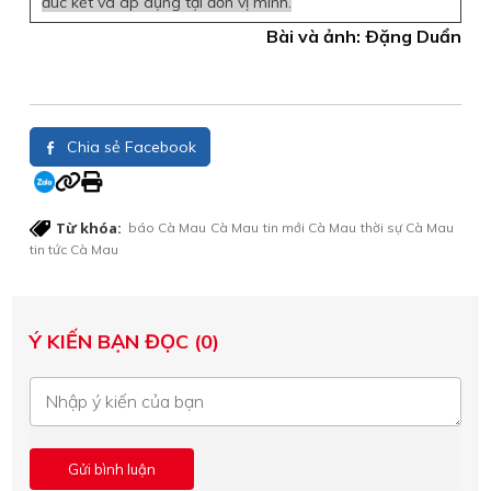
đúc kết và áp dụng tại đơn vị mình.
Bài và ảnh: Ðặng Duẩn
Chia sẻ Facebook
Từ khóa:
báo Cà Mau
Cà Mau
tin mới Cà Mau
thời sự Cà Mau
tin tức Cà Mau
Ý KIẾN BẠN ĐỌC (0)