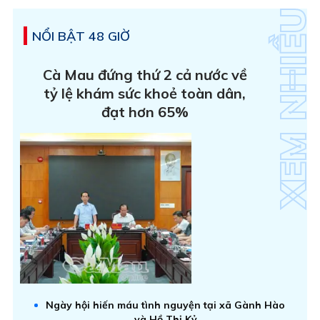
NỔI BẬT 48 GIỜ
Cà Mau đứng thứ 2 cả nước về
tỷ lệ khám sức khoẻ toàn dân,
đạt hơn 65%
Ngày hội hiến máu tình nguyện tại xã Gành Hào
và Hồ Thị Kỷ