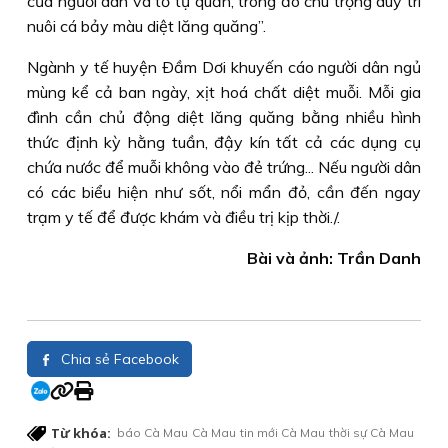
của người dân và tổ tự quản, trong đó chú trọng duy trì
nuôi cá bảy màu diệt lăng quăng”.
Ngành y tế huyện Ðầm Dơi khuyến cáo người dân ngủ
mùng kể cả ban ngày, xịt hoá chất diệt muỗi. Mỗi gia
đình cần chủ động diệt lăng quăng bằng nhiều hình
thức định kỳ hằng tuần, đậy kín tất cả các dụng cụ
chứa nước để muỗi không vào đẻ trứng... Nếu người dân
có các biểu hiện như sốt, nổi mẩn đỏ, cần đến ngay
trạm y tế để được khám và điều trị kịp thời./.
Bài và ảnh: Trần Danh
Chia sẻ Facebook
Từ khóa:
báo Cà Mau
Cà Mau
tin mới Cà Mau
thời sự Cà Mau