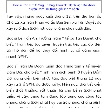
Bác sĩ Trần Kim Cương, Trưởng Khoa Nhi Bệnh viện Ða khoa
huyện Ðầm Dơi trong giờ khám bệnh.
Tuy vậy, những ngày cuối tháng 12, trên địa bàn ấp
Chà Là, xã Trần Phán và ấp Bàu Sen, xã Tân Duyệt đã
xảy ra ổ dịch SXH mới, gây lo lắng cho người dân.
Bác sĩ Lê Tấn An, Trưởng Trạm Y tế xã Tân Duyệt, cho
biết: “Trạm tiếp tục tuyên truyền trực tiếp các ấp, đến
tận hộ dân để họ thay đổi hành vi, cố gắng giảm
nhanh SXH”.
Bác sĩ Trần Bé Ðoan, Giám đốc Trung tâm Y tế huyện
Ðầm Dơi, cho biết: “Tình hình dịch bệnh ở huyện Ðầm
Dơi đang diễn biến phức tạp, đặc biệt tháng 12 này
xảy ra 3 ổ SXH, đã được xử lý. Hiện nay, thời tiết diễn
biến thất thường, rất thuận lợi cho bệnh SXH phát
triển. Vì vậy, trung tâm đang tập trung cao công tác
phòng, chống SXH, phát huy vai trò phòng, chống bệnh