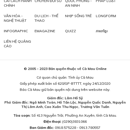
CẢI CÁCH HÀNH
CHUYỂN ĐỔI SỐ
QUỐC PHÒNG -
PHÁP LUẬT
CHÍNH
AN NINH
VĂN HÓA -
DU LỊCH - THỂ
NHỊP SỐNG TRẺ
LONGFORM
NGHỆ THUẬT
THAO
INFOGRAPHIC
EMAGAZINE
QUIZZ
ភាសាខ្មែរ
LIÊN HỆ QUẢNG
CÁO
© 2005 - 2023 Bản quyền thuộc về Cà Mau Online
Cơ quan chủ quản: Tỉnh ủy Cà Mau
Giấy phép xuất bản số 620/GP-BTTTT, ngày 24/12/2020
Báo Cà Mau giữ bản quyền nội dung trên website này.
Giám đốc: Lâm Hồ Sỹ
Phó Giám đốc: Ngô Minh Toàn, Hồ Tấn Lộc, Nguyễn Quốc Danh, Nguyễn
Thị Lâm Anh, Cao Xuân Thu Ngọc, Trương Văn Tuấn
Tòa soạn:
Số 413 Nguyễn Trãi, Phường An Xuyên, tỉnh Cà Mau.
Điện thoại:
(0290)3831066
Ban Giám đốc:
0918.575228 - 0913.780557