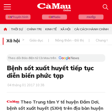
Truyền hình
Radio
ភាសាខ្មែរ
THỜI SỰ
CHÍNH TRỊ
KINH TẾ
XÃ HỘI
CẢI CÁCH HÀNH CHÍNH
Xã hội
Giáo dục
Nông thôn - Đô thị
Chung tay 
Theo dõi Báo điện tử Cà Mau trên
Bệnh sốt xuất huyết tiếp tục
diễn biến phức tạp
04 tháng 01 2017 10:38
Theo Trung tâm Y tế huyện Ðầm Dơi,
bệnh sốt xuất huyết (SXH) trên địa bàn huyện