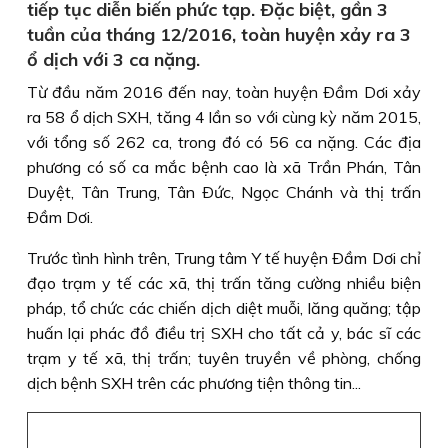
tiếp tục diễn biến phức tạp. Ðặc biệt, gần 3
tuần của tháng 12/2016, toàn huyện xảy ra 3
ổ dịch với 3 ca nặng.
Từ đầu năm 2016 đến nay, toàn huyện Ðầm Dơi xảy
ra 58 ổ dịch SXH, tăng 4 lần so với cùng kỳ năm 2015,
với tổng số 262 ca, trong đó có 56 ca nặng. Các địa
phương có số ca mắc bệnh cao là xã Trần Phán, Tân
Duyệt, Tân Trung, Tân Ðức, Ngọc Chánh và thị trấn
Ðầm Dơi.
Trước tình hình trên, Trung tâm Y tế huyện Ðầm Dơi chỉ
đạo trạm y tế các xã, thị trấn tăng cường nhiều biện
pháp, tổ chức các chiến dịch diệt muỗi, lăng quăng; tập
huấn lại phác đồ điều trị SXH cho tất cả y, bác sĩ các
trạm y tế xã, thị trấn; tuyên truyền về phòng, chống
dịch bệnh SXH trên các phương tiện thông tin...