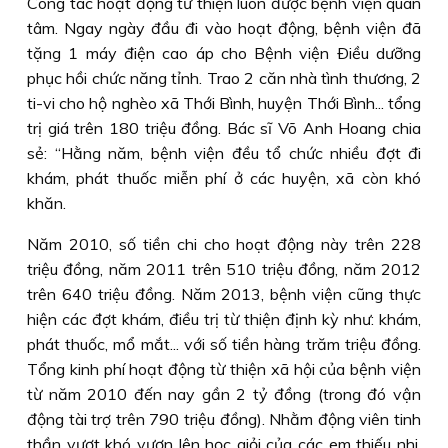
Công tác hoạt động từ thiện luôn được bệnh viện quan
tâm. Ngay ngày đầu đi vào hoạt động, bệnh viện đã
tặng 1 máy điện cao áp cho Bệnh viện Ðiều dưỡng
phục hồi chức năng tỉnh. Trao 2 căn nhà tình thương, 2
ti-vi cho hộ nghèo xã Thới Bình, huyện Thới Bình... tổng
trị giá trên 180 triệu đồng. Bác sĩ Võ Anh Hoang chia
sẻ: “Hằng năm, bệnh viện đều tổ chức nhiều đợt đi
khám, phát thuốc miễn phí ở các huyện, xã còn khó
khăn.
Năm 2010, số tiền chi cho hoạt động này trên 228
triệu đồng, năm 2011 trên 510 triệu đồng, năm 2012
trên 640 triệu đồng. Năm 2013, bệnh viện cũng thực
hiện các đợt khám, điều trị từ thiện định kỳ như: khám,
phát thuốc, mổ mắt... với số tiền hàng trăm triệu đồng.
Tổng kinh phí hoạt động từ thiện xã hội của bệnh viện
từ năm 2010 đến nay gần 2 tỷ đồng (trong đó vận
động tài trợ trên 790 triệu đồng). Nhằm động viên tinh
thần vượt khó vươn lên học giỏi của các em thiếu nhi,