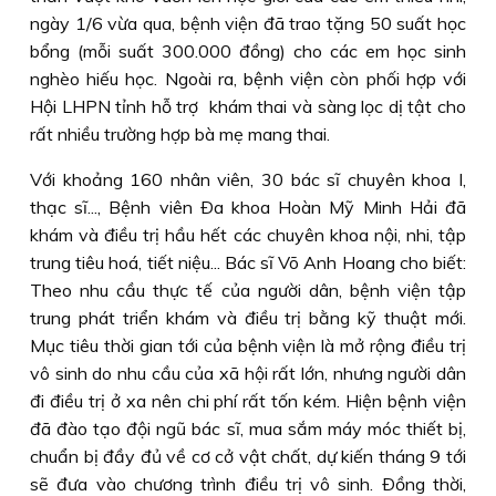
ngày 1/6 vừa qua, bệnh viện đã trao tặng 50 suất học
bổng (mỗi suất 300.000 đồng) cho các em học sinh
nghèo hiếu học. Ngoài ra, bệnh viện còn phối hợp với
Hội LHPN tỉnh hỗ trợ khám thai và sàng lọc dị tật cho
rất nhiều trường hợp bà mẹ mang thai.
Với khoảng 160 nhân viên, 30 bác sĩ chuyên khoa I,
thạc sĩ..., Bệnh viên Ða khoa Hoàn Mỹ Minh Hải đã
khám và điều trị hầu hết các chuyên khoa nội, nhi, tập
trung tiêu hoá, tiết niệu... Bác sĩ Võ Anh Hoang cho biết:
Theo nhu cầu thực tế của người dân, bệnh viện tập
trung phát triển khám và điều trị bằng kỹ thuật mới.
Mục tiêu thời gian tới của bệnh viện là mở rộng điều trị
vô sinh do nhu cầu của xã hội rất lớn, nhưng người dân
đi điều trị ở xa nên chi phí rất tốn kém. Hiện bệnh viện
đã đào tạo đội ngũ bác sĩ, mua sắm máy móc thiết bị,
chuẩn bị đầy đủ về cơ cở vật chất, dự kiến tháng 9 tới
sẽ đưa vào chương trình điều trị vô sinh. Ðồng thời,