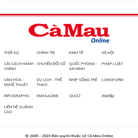
THỜI SỰ
CHÍNH TRỊ
KINH TẾ
XÃ HỘI
CẢI CÁCH HÀNH
CHUYỂN ĐỔI SỐ
QUỐC PHÒNG -
PHÁP LUẬT
CHÍNH
AN NINH
VĂN HÓA -
DU LỊCH - THỂ
NHỊP SỐNG TRẺ
LONGFORM
NGHỆ THUẬT
THAO
INFOGRAPHIC
EMAGAZINE
QUIZZ
ភាសាខ្មែរ
LIÊN HỆ QUẢNG
CÁO
© 2005 - 2023 Bản quyền thuộc về Cà Mau Online