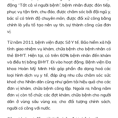
động “Tất cả vì người bệnh”, bệnh nhân được đón tiếp,
phục vụ tận tình, chu đáo, được chăm sóc bởi đội ngũ y,
bác sĩ có trình độ chuyên môn, được đối xử công bằng
chính là yếu tố tạo nên uy tín, sự thành công của đơn
vị.
Từ năm 2011, bệnh viện được Sở Y tế, Bảo hiểm xã hội
tỉnh giao nhiệm vụ khám, chữa bệnh cho bệnh nhân có
thẻ BHYT. Hiện tại, có trên 60% bệnh nhân đến khám
và điều trị bằng BHYT. Ði vào hoạt động, Bệnh viện Ða
khoa Hoàn Mỹ Minh Hải góp phần đa dạng hoá các
loại hình dịch vụ y tế, đáp ứng nhu cầu chăm sóc sức
khoẻ cho Nhân dân cũng như giảm tải hiệu quả cho các
đơn vị khám, chữa bệnh công lập. Ngoài ra, hằng năm
đơn vị còn tổ chức các đợt khám, chữa bệnh cho người
dân ở vùng sâu vùng xa, cho đối tượng chính sách,
người có công với nước.