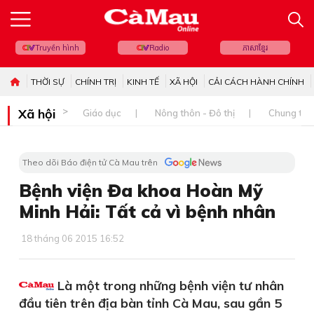
Truyền hình
Radio
ភាសាខ្មែរ
THỜI SỰ
CHÍNH TRỊ
KINH TẾ
XÃ HỘI
CẢI CÁCH HÀNH CHÍNH
Xã hội
Giáo dục
Nông thôn - Đô thị
Chung tay 
Theo dõi Báo điện tử Cà Mau trên
Bệnh viện Đa khoa Hoàn Mỹ
Minh Hải: Tất cả vì bệnh nhân
18 tháng 06 2015 16:52
Là một trong những bệnh viện tư nhân
đầu tiên trên địa bàn tỉnh Cà Mau, sau gần 5