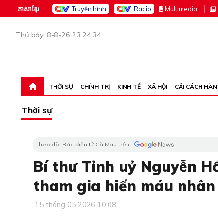
ភាសាខ្មែរ
Truyền hình
Radio
M
ultimedia
Thứ bảy, 8-8-26 23:24:34
THỜI SỰ
CHÍNH TRỊ
KINH TẾ
XÃ HỘI
CẢI CÁCH HÀN
Thời sự
Theo dõi Báo điện tử Cà Mau trên
Bí thư Tỉnh uỷ Nguyễn H
tham gia hiến máu nhân
15 tháng 05 2026 10:08