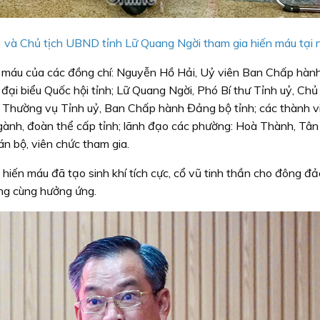
) và Chủ tịch UBND tỉnh Lữ Quang Ngời tham gia hiến máu tại n
ến máu của các đồng chí: Nguyễn Hồ Hải, Uỷ viên Ban Chấp hàn
ại biểu Quốc hội tỉnh; Lữ Quang Ngời, Phó Bí thư Tỉnh uỷ, Chủ 
 Thường vụ Tỉnh uỷ, Ban Chấp hành Đảng bộ tỉnh; các thành v
 ngành, đoàn thể cấp tỉnh; lãnh đạo các phường: Hoà Thành, Tâ
 bộ, viên chức tham gia.
 hiến máu đã tạo sinh khí tích cực, cổ vũ tinh thần cho đông đ
ộng cùng hưởng ứng.