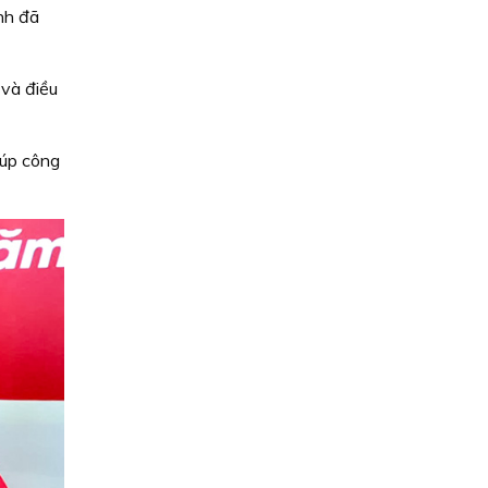
nh đã
 và điều
iúp công