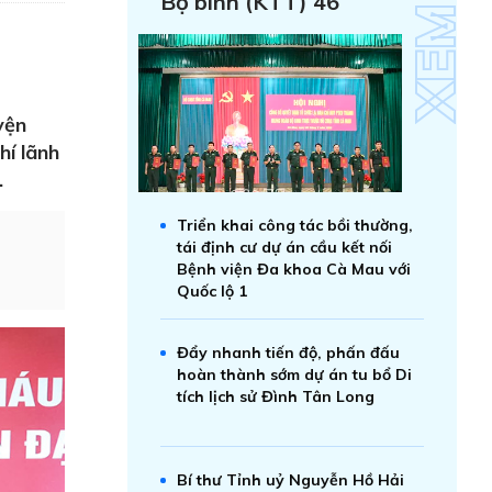
Bộ binh (KTT) 46
yện
í lãnh
.
Triển khai công tác bồi thường,
tái định cư dự án cầu kết nối
Bệnh viện Đa khoa Cà Mau với
Quốc lộ 1
Đẩy nhanh tiến độ, phấn đấu
hoàn thành sớm dự án tu bổ Di
tích lịch sử Đình Tân Long
Bí thư Tỉnh uỷ Nguyễn Hồ Hải