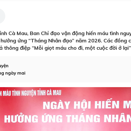
ỉnh Cà Mau, Ban Chỉ đạo vận động hiến máu tình ngu
u hưởng ứng “Tháng Nhân đạo” năm 2026. Các đồng ch
ả thông điệp “Mỗi giọt máu cho đi, một cuộc đời ở lại”
uyện
ống ngày mai