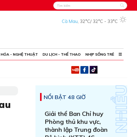
Cà Mau
,
32°C
/
32°C
-
33°C
 HÓA - NGHỆ THUẬT
DU LỊCH - THỂ THAO
NHỊP SỐNG TRẺ
NỔI BẬT 48 GIỜ
Mau
Giải thể Ban Chỉ huy
Phòng thủ khu vực,
thành lập Trung đoàn