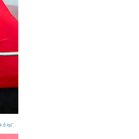
ở lại”.