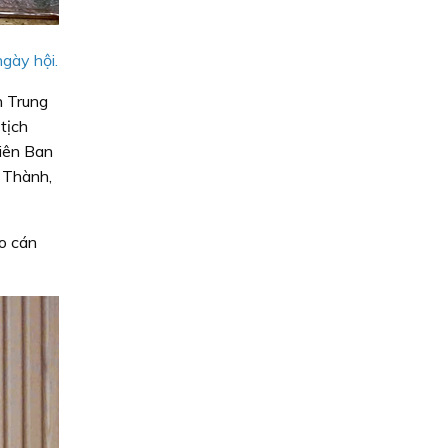
gày hội.
h Trung
tịch
iên Ban
n Thành,
ảo cán