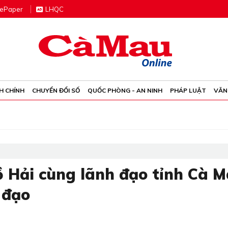
e
P
aper
LHQC
H CHÍNH
CHUYỂN ĐỔI SỐ
QUỐC PHÒNG - AN NINH
PHÁP LUẬT
VĂN
ồ Hải cùng lãnh đạo tỉnh Cà 
 đạo