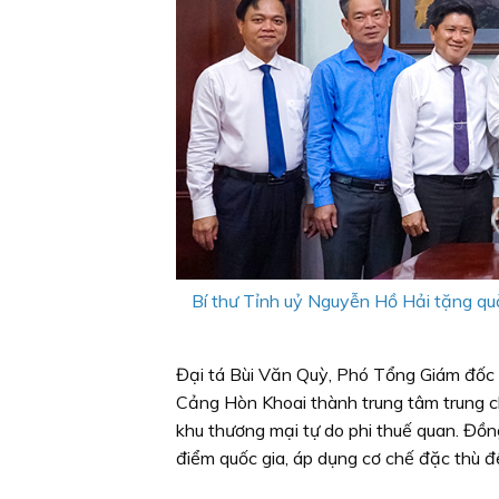
Bí thư Tỉnh uỷ Nguyễn Hồ Hải tặng qu
Đại tá Bùi Văn Quỳ, Phó Tổng Giám đốc 
Cảng Hòn Khoai thành trung tâm trung c
khu thương mại tự do phi thuế quan. Đồn
điểm quốc gia, áp dụng cơ chế đặc thù 