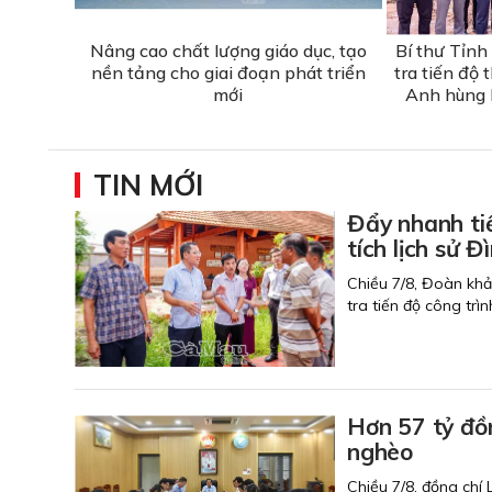
Nâng cao chất lượng giáo dục, tạo
Bí thư Tỉnh
nền tảng cho giai đoạn phát triển
tra tiến độ
mới
Anh hùng l
TIN MỚI
Đẩy nhanh ti
tích lịch
Chiều 7/8, Đoàn kh
tra tiến độ công trì
Hơn 57 tỷ đồ
nghèo
Chiều 7/8, đồng chí