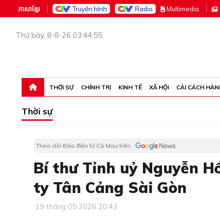
ភាសាខ្មែរ
Truyền hình
Radio
M
ultimedia
Thứ bảy, 8-8-26 03:44:55
THỜI SỰ
CHÍNH TRỊ
KINH TẾ
XÃ HỘI
CẢI CÁCH HÀN
Thời sự
Theo dõi Báo điện tử Cà Mau trên
Bí thư Tỉnh uỷ Nguyễn H
ty Tân Cảng Sài Gòn
19 tháng 05 2026 20:43