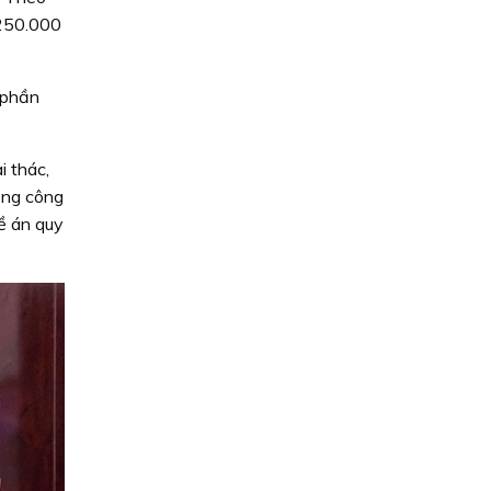
 250.000
 phần
i thác,
ong công
ề án quy