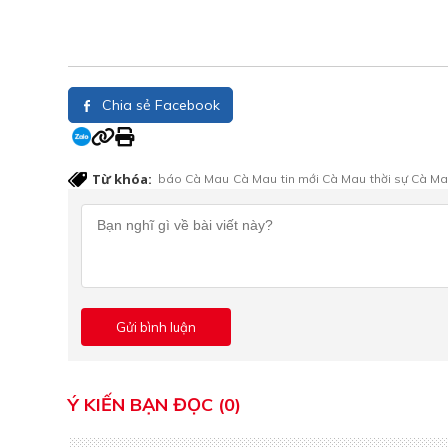
Chia sẻ Facebook
Từ khóa:
báo Cà Mau
Cà Mau
tin mới Cà Mau
thời sự Cà M
Ý KIẾN BẠN ĐỌC (0)