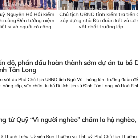
 uỷ Nguyễn Hồ Hải kiểm
Chủ tịch UBND tỉnh kiểm tra tiến 
 thi công Đền tưởng niệm
xây dựng nhà Đại đoàn kết và cơ 
iệt sĩ và người có công
vật chất trường lớp
ến độ, phấn đấu hoàn thành sớm dự án tu bổ D
 sử Đình Tân Long
ảo sát do Phó Chủ tịch UBND tỉnh Ngô Vũ Thăng làm trưởng đoàn đ
nh nâng cấp, sửa chữa, tu bổ Di tích lịch sử Đình Tân Long, xã Hoà Bìn
ng từ Quỹ “Vì người nghèo” chăm lo hộ nghèo,
 Lê Thanh Triều, Uỷ viên Ban Thường vụ Tỉnh uỷ, Phó Chủ tịch Thường 