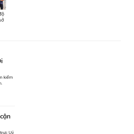
độ
sở
i
ến kiểm
h.
 cận
trực Uỷ