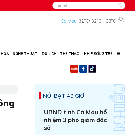
Cà Mau
,
32°C
/
32°C
-
33°C
 HÓA - NGHỆ THUẬT
DU LỊCH - THỂ THAO
NHỊP SỐNG TRẺ
NỔI BẬT 48 GIỜ
Công
UBND tỉnh Cà Mau bổ
nhiệm 3 phó giám đốc
sở