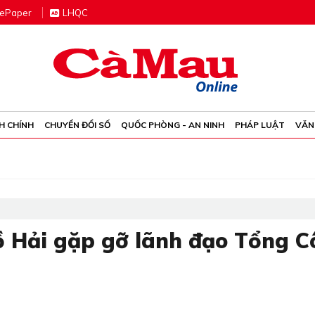
e
P
aper
LHQC
H CHÍNH
CHUYỂN ĐỔI SỐ
QUỐC PHÒNG - AN NINH
PHÁP LUẬT
VĂN
ồ Hải gặp gỡ lãnh đạo Tổng 