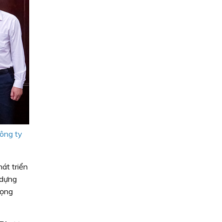
Công ty
át triển
 dựng
rọng