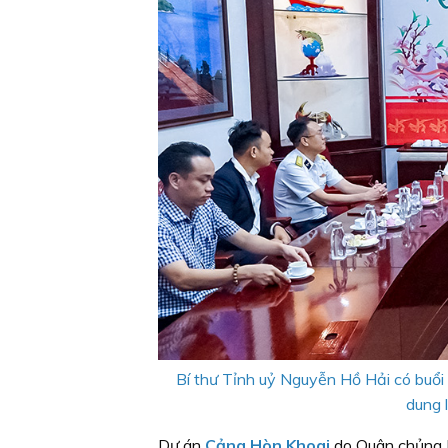
Bí thư Tỉnh uỷ Nguyễn Hồ Hải có buổi
dung 
Dự án
Cảng Hòn Khoai
do Quân chủng H