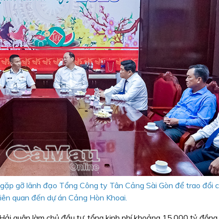
 gặp gỡ lãnh đạo Tổng Công ty Tân Cảng Sài Gòn để trao đổi c
liên quan đến dự án Cảng Hòn Khoai.
ải quân làm chủ đầu tư, tổng kinh phí khoảng 15.000 tỷ đồng