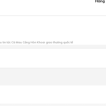
Hồng
au
tin tức Cà Mau
Cảng Hòn Khoai
giao thương quốc tế