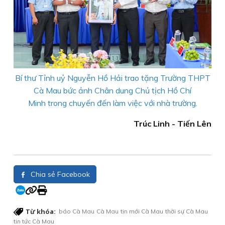
Bí thư Tỉnh uỷ Nguyễn Hồ Hải trao tặng Trường THPT
Cà Mau bức ảnh Chân dung Chủ tịch Hồ Chí
Minh trong chuyến đến làm việc với nhà trường.
Trúc Linh - Tiến Lên
Chia sẻ Facebook
Từ khóa:
báo Cà Mau
Cà Mau
tin mới Cà Mau
thời sự Cà Mau
tin tức Cà Mau