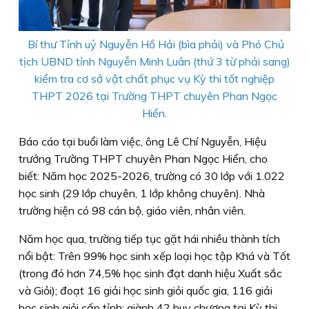
Bí thư Tỉnh uỷ Nguyễn Hồ Hải (bìa phải) và Phó Chủ
tịch UBND tỉnh Nguyễn Minh Luân (thứ 3 từ phải sang)
kiểm tra cơ sở vật chất phục vụ Kỳ thi tốt nghiệp
THPT 2026 tại Trường THPT chuyên Phan Ngọc
Hiển.
Báo cáo tại buổi làm việc, ông Lê Chí Nguyễn, Hiệu
trưởng Trường THPT chuyên Phan Ngọc Hiển, cho
biết: Năm học 2025-2026, trường có 30 lớp với 1.022
học sinh (29 lớp chuyên, 1 lớp không chuyên). Nhà
trường hiện có 98 cán bộ, giáo viên, nhân viên.
Năm học qua, trường tiếp tục gặt hái nhiều thành tích
nổi bật: Trên 99% học sinh xếp loại học tập Khá và Tốt
(trong đó hơn 74,5% học sinh đạt danh hiệu Xuất sắc
và Giỏi); đoạt 16 giải học sinh giỏi quốc gia, 116 giải
học sinh giỏi cấp tỉnh; giành 42 huy chương tại Kỳ thi