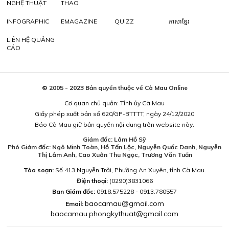
NGHỆ THUẬT
THAO
INFOGRAPHIC
EMAGAZINE
QUIZZ
ភាសាខ្មែរ
LIÊN HỆ QUẢNG
CÁO
© 2005 - 2023 Bản quyền thuộc về Cà Mau Online
Cơ quan chủ quản: Tỉnh ủy Cà Mau
Giấy phép xuất bản số 620/GP-BTTTT, ngày 24/12/2020
Báo Cà Mau giữ bản quyền nội dung trên website này.
Giám đốc: Lâm Hồ Sỹ
Phó Giám đốc: Ngô Minh Toàn, Hồ Tấn Lộc, Nguyễn Quốc Danh, Nguyễn
Thị Lâm Anh, Cao Xuân Thu Ngọc, Trương Văn Tuấn
Tòa soạn:
Số 413 Nguyễn Trãi, Phường An Xuyên, tỉnh Cà Mau.
Điện thoại:
(0290)3831066
Ban Giám đốc:
0918.575228 - 0913.780557
baocamau@gmail.com
Email:
baocamau.phongkythuat@gmail.com