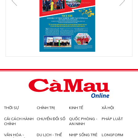
THỜI SỰ
CHÍNH TRỊ
KINH TẾ
XÃ HỘI
CẢI CÁCH HÀNH
CHUYỂN ĐỔI SỐ
QUỐC PHÒNG -
PHÁP LUẬT
CHÍNH
AN NINH
VĂN HÓA -
DU LỊCH - THỂ
NHỊP SỐNG TRẺ
LONGFORM