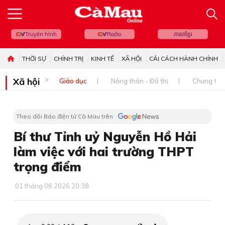
Truyền hình
Radio
ភាសាខ្មែរ
THỜI SỰ
CHÍNH TRỊ
KINH TẾ
XÃ HỘI
CẢI CÁCH HÀNH CHÍNH
Xã hội
Giáo dục
Nông thôn - Đô thị
Chung tay 
Theo dõi Báo điện tử Cà Mau trên
Bí thư Tỉnh uỷ Nguyễn Hồ Hải
làm việc với hai trường THPT
trọng điểm
01 tháng 06 2026 20:38