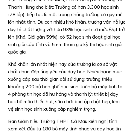
Thanh Hùng cho biết: Trường có hơn 3.300 học sinh
(78 lớp), tiếp tục là một trong những trường có quy mô
lớn nhất tỉnh. Dù còn nhiều khó khăn, trường vẫn nỗ lực
duy trì chất lượng với hơn 93% học sinh từ mức Đạt trở
lên (Khá, Giỏi gần 59%); có 52 học sinh đoạt giải học
sinh giỏi cấp tỉnh và 5 em tham gia kỳ thi học sinh giỏi
quốc gia.
Khó khăn lớn nhất hiện nay của trường là cơ sở vật
chất chưa đáp ứng yêu cầu dạy học. Nhiều hạng mục
xuống cấp sau thời gian dài sử dụng; trường thiếu
khoảng 200 bộ bàn ghế học sinh; toàn bộ máy tính tại
4 phòng tin học đã hư hỏng và thanh lý; thiết bị dạy
học bộ môn thiếu hụt; sân chơi, bãi tập chật hẹp; khu
vệ sinh học sinh xuống cấp nghiêm trọng.
Ban Giám hiệu Trường THPT Cà Mau kiến nghị tỉnh
xem xét đầu tư 180 bộ máy tính phục vụ dạy học tin