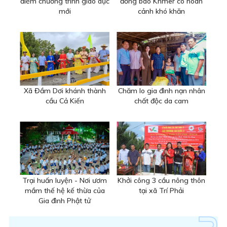
điểm chương trình giáo dục
đồng bào Khmer có hoàn
mới
cảnh khó khăn
Xã Đầm Dơi khánh thành
Chăm lo gia đình nạn nhân
cầu Cả Kiến
chất độc da cam
Trại huấn luyện - Nơi ươm
Khởi công 3 cầu nông thôn
mầm thế hệ kế thừa của
tại xã Trí Phải
Gia đình Phật tử