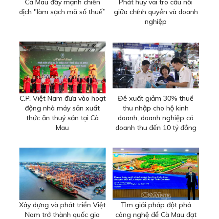
Cà Mau đẩy mạnh chiến
Phát huy vai trò cầu nối
dịch "làm sạch mã số thuế”
giữa chính quyền và doanh
nghiệp
C.P. Việt Nam đưa vào hoạt
Đề xuất giảm 30% thuế
động nhà máy sản xuất
thu nhập cho hộ kinh
thức ăn thuỷ sản tại Cà
doanh, doanh nghiệp có
Mau
doanh thu đến 10 tỷ đồng
Xây dựng và phát triển Việt
Tìm giải pháp đột phá
Nam trở thành quốc gia
công nghệ để Cà Mau đạt