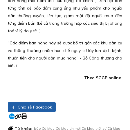
bán hàng mới (tạm thời, lưu động, dã chiến…) trên địa bàn
từng tỉnh để bảo đảm cung ứng nhu yếu phẩm cho người
dân thường xuyên, liên tục, giảm mật độ người mua đến
từng điểm bán (kể cả trong trường hợp các siêu thị bị phong
toả vì lý do y tế…).
“Các điểm bán hàng này sẽ được bố trí gần các khu dân cư
và thông thoáng nhằm hạn chế nguy cơ lây lan dịch bệnh,
thuận tiện cho người dân mua hàng” - Bộ Công thương cho
biết./.
Theo SGGP online
Chia sẻ Facebook
Từ khóa:
báo Cà Mau
Cà Mau
tin mới Cà Mau
thời sự Cà Mau