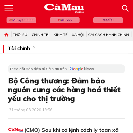
Truyền hình
Radio
ភាសាខ្មែរ
THỜI SỰ
CHÍNH TRỊ
KINH TẾ
XÃ HỘI
CẢI CÁCH HÀNH CHÍNH
Tài chính
Theo dõi Báo điện tử Cà Mau trên
Bộ Công thương: Đảm bảo
nguồn cung các hàng hoá thiết
yếu cho thị trường
31 tháng 03 2020 18:56
(CMO) Sau khi có lệnh cách ly toàn xã