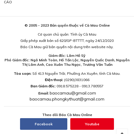
CÁO
© 2005 - 2023 Bản quyền thuộc về Cà Mau Online
Cơ quan chủ quản: Tỉnh ủy Cà Mau
Giấy phép xuất bản số 620/GP-BTTTT, ngày 24/12/2020
Báo Cà Mau giữ bản quyền nội dung trên website này.
Giám đốc: Lâm Hồ Sỹ
Phó Giám đốc: Ngô Minh Toàn, Hồ Tấn Lộc, Nguyễn Quốc Danh, Nguyễn
Thị Lâm Anh, Cao Xuân Thu Ngọc, Trương Văn Tuấn
Tòa soạn:
Số 413 Nguyễn Trãi, Phường An Xuyên, tỉnh Cà Mau.
Điện thoại:
(0290)3831066
Ban Giám đốc:
0918.575228 - 0913.780557
baocamau@gmail.com
Email:
baocamau.phongkythuat@gmail.com
Theo dõi Báo Cà Mau Online
Facebook
Youtube