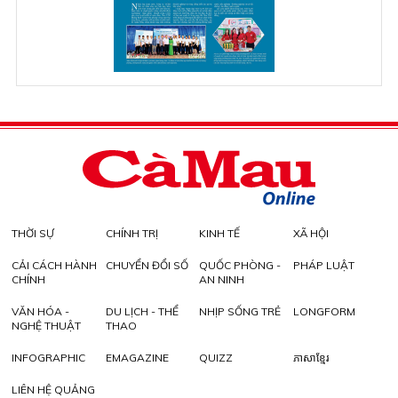
THỜI SỰ
CHÍNH TRỊ
KINH TẾ
XÃ HỘI
CẢI CÁCH HÀNH
CHUYỂN ĐỔI SỐ
QUỐC PHÒNG -
PHÁP LUẬT
CHÍNH
AN NINH
VĂN HÓA -
DU LỊCH - THỂ
NHỊP SỐNG TRẺ
LONGFORM
NGHỆ THUẬT
THAO
INFOGRAPHIC
EMAGAZINE
QUIZZ
ភាសាខ្មែរ
LIÊN HỆ QUẢNG