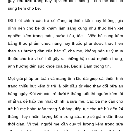
gãy, rêu lưỡi trắng hay bị viêm loét miệng... cha mẹ cần bổ
sung kẽm cho bé.
Ðể biết chính xác trẻ có đang bị thiếu kẽm hay không, gia
đình nên cho bé đi khám lâm sàng cũng như thực hiện xét
nghiệm kẽm trong máu, nước tiểu, tóc… Việc bổ sung kẽm
bằng thực phẩm chức năng hay thuốc phải được thực hiện
theo sự hướng dẫn của bác sĩ, cha mẹ, không nên tự ý mua
thuốc cho trẻ vì có thể gây ra những hậu quả nghiêm trọng,
ảnh hưởng đến sức khoẻ của trẻ, Bác sĩ Ðảm thông tin.
Một giải pháp an toàn và mang tính lâu dài giúp cải thiện tình
trạng thiếu hụt kẽm ở trẻ là bắt đầu từ việc thay đổi bữa ăn
hàng ngày. Ðối với các trẻ dưới 6 tháng tuổi thì nguồn kẽm tốt
nhất và dễ hấp thu nhất chính là sữa mẹ. Các bà mẹ cần cho
trẻ bú mẹ hoàn toàn trong 6 tháng, tiếp tục cho trẻ bú đến 24
tháng. Tuy nhiên, lượng kẽm trong sữa mẹ sẽ giảm dần theo
thời gian. Vì thế, người mẹ cần duy trì lượng kẽm trong sữa