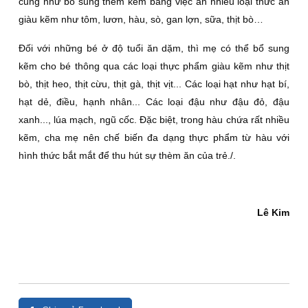
cũng như bổ sung thêm kẽm bằng việc ăn nhiều loại thức ăn
giàu kẽm như tôm, lươn, hàu, sò, gan lợn, sữa, thịt bò…
Ðối với những bé ở độ tuổi ăn dặm, thì mẹ có thể bổ sung
kẽm cho bé thông qua các loại thực phẩm giàu kẽm như thịt
bò, thịt heo, thịt cừu, thịt gà, thịt vịt... Các loại hạt như hạt bí,
hạt dẻ, điều, hạnh nhân... Các loại đậu như đậu đỏ, đậu
xanh..., lúa mạch, ngũ cốc. Ðặc biệt, trong hàu chứa rất nhiều
kẽm, cha mẹ nên chế biến đa dạng thực phẩm từ hàu với
hình thức bắt mắt để thu hút sự thèm ăn của trẻ./.
Lê Kim