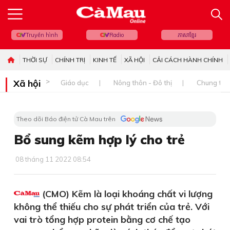
Truyền hình
Radio
ភាសាខ្មែរ
THỜI SỰ
CHÍNH TRỊ
KINH TẾ
XÃ HỘI
CẢI CÁCH HÀNH CHÍNH
Xã hội
Giáo dục
Nông thôn - Đô thị
Chung tay 
Theo dõi Báo điện tử Cà Mau trên
Bổ sung kẽm hợp lý cho trẻ
08 tháng 11 2022 08:54
(CMO) Kẽm là loại khoáng chất vi lượng
không thể thiếu cho sự phát triển của trẻ. Với
vai trò tổng hợp protein bằng cơ chế tạo