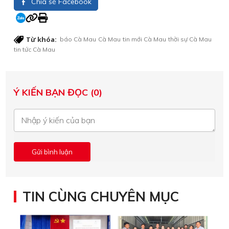
Chia sẻ Facebook
Từ khóa:
báo Cà Mau
Cà Mau
tin mới Cà Mau
thời sự Cà Mau
tin tức Cà Mau
Ý KIẾN BẠN ĐỌC (0)
TIN CÙNG CHUYÊN MỤC