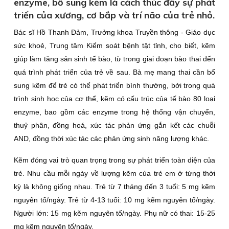
enzyme, bổ sung kẽm là cách thúc đẩy sự phát
triển của xương, cơ bắp và trí não của trẻ nhỏ.
Bác sĩ Hồ Thanh Ðảm, Trưởng khoa Truyền thông - Giáo dục
sức khoẻ, Trung tâm Kiểm soát bệnh tật tỉnh, cho biết, kẽm
giúp làm tăng sản sinh tế bào, từ trong giai đoạn bào thai đến
quá trình phát triển của trẻ về sau. Bà mẹ mang thai cần bổ
sung kẽm để trẻ có thể phát triển bình thường, bởi trong quá
trình sinh học của cơ thể, kẽm có cấu trúc của tế bào 80 loại
enzyme, bao gồm các enzyme trong hệ thống vận chuyển,
thuỷ phân, đồng hoá, xúc tác phản ứng gắn kết các chuỗi
AND, đồng thời xúc tác các phản ứng sinh năng lượng khác.
Kẽm đóng vai trò quan trọng trong sự phát triển toàn diện của
trẻ. Nhu cầu mỗi ngày về lượng kẽm của trẻ em ở từng thời
kỳ là không giống nhau. Trẻ từ 7 tháng đến 3 tuổi: 5 mg kẽm
nguyên tố/ngày. Trẻ từ 4-13 tuổi: 10 mg kẽm nguyên tố/ngày.
Người lớn: 15 mg kẽm nguyên tố/ngày. Phụ nữ có thai: 15-25
mg kẽm nguyên tố/ngày.