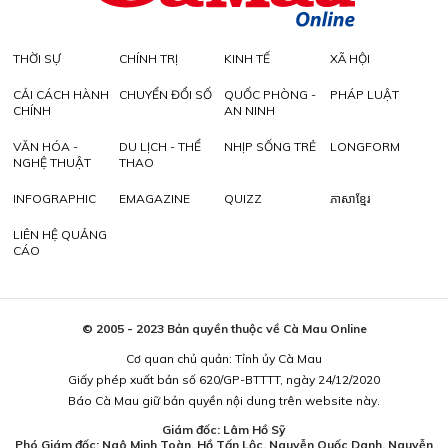
THỜI SỰ
CHÍNH TRỊ
KINH TẾ
XÃ HỘI
CẢI CÁCH HÀNH
CHUYỂN ĐỔI SỐ
QUỐC PHÒNG -
PHÁP LUẬT
CHÍNH
AN NINH
VĂN HÓA -
DU LỊCH - THỂ
NHỊP SỐNG TRẺ
LONGFORM
NGHỆ THUẬT
THAO
INFOGRAPHIC
EMAGAZINE
QUIZZ
ភាសាខ្មែរ
LIÊN HỆ QUẢNG
CÁO
© 2005 - 2023 Bản quyền thuộc về Cà Mau Online
Cơ quan chủ quản: Tỉnh ủy Cà Mau
Giấy phép xuất bản số 620/GP-BTTTT, ngày 24/12/2020
Báo Cà Mau giữ bản quyền nội dung trên website này.
Giám đốc: Lâm Hồ Sỹ
Phó Giám đốc: Ngô Minh Toàn, Hồ Tấn Lộc, Nguyễn Quốc Danh, Nguyễn