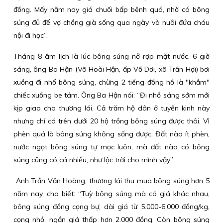
đồng. Mấy năm nay giá chuối bấp bênh quá, nhờ có bông
súng đủ để vợ chồng già sống qua ngày và nuôi đứa cháu
nội đi học”.
Tháng 8 âm lịch là lúc bông súng nở rợp mặt nước. 6 giờ
sáng, ông Ba Hận (Võ Hoài Hận, ấp Vồ Dơi, xã Trần Hợi) bơi
xuồng đi nhổ bông súng, chừng 2 tiếng đồng hồ là "khẳm"
chiếc xuồng be tám. Ông Ba Hận nói: “Đi nhổ sáng sớm mới
kịp giao cho thương lái. Cả trăm hộ dân ở tuyến kinh này
nhưng chỉ có trên dưới 20 hộ trồng bông súng được thôi. Vì
phèn quá là bông súng không sống được. Đất nào ít phèn,
nước ngọt bông súng tự mọc luôn, mà đất nào có bông
súng cũng có cá nhiều, như lộc trời cho mình vậy”.
Anh Trần Văn Hoàng, thương lái thu mua bông súng hơn 5
năm nay, cho biết: “Tuỳ bông súng mà có giá khác nhau,
bông súng đồng cọng bự, dài giá từ 5.000-6.000 đồng/kg,
cọng nhỏ, ngắn giá thấp hơn 2.000 đồng. Còn bông súng