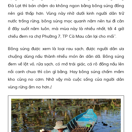
Đà Lạt thì bán chậm do không ngon bằng bông súng đồng
nên giá thấp hơn. Vùng này nhờ dưới kinh người dân trữ
nước trồng rừng, bông súng mọc quanh năm nên tui đi cân
ở đây suốt năm luôn, mà mùa này là nhiều nhất, tới 4 giờ
chiều đem ra chợ Phường 7, TP Cà Mau cân lại cho mối”.
Bông súng được xem là loại rau sạch, được người dân ưa
chuộng dùng nấu thành nhiều món ăn dân dã. Bông súng
đem về lột vỏ, rửa sạch, có mớ trái giác, cá rô đồng nấu lên
nồi canh chua thì còn gì bằng. Hay bông súng chấm mắm
kho cũng no cơm. Nhờ vậy mà cuộc sống của người dân
vùng rừng ấm no hơn./.