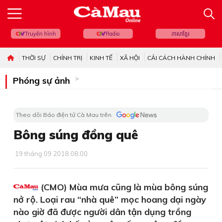
Truyền hình
Radio
ភាសាខ្មែរ
THỜI SỰ
CHÍNH TRỊ
KINH TẾ
XÃ HỘI
CẢI CÁCH HÀNH CHÍNH
Phóng sự ảnh
Theo dõi Báo điện tử Cà Mau trên
Bông súng đồng quê
19 tháng 09 2018 08:00
(CMO) Mùa mưa cũng là mùa bông súng
nở rộ. Loại rau “nhà quê” mọc hoang dại ngày
nào giờ đã được người dân tận dụng trồng