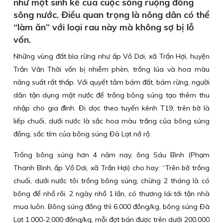
như một sinh kế của cuộc sống ruộng đồng
sông nước. Điều quan trọng là nông dân có thể
“làm ăn” với loại rau này mà không sợ bị lỗ
vốn.
Những vùng đất bìa rừng như ấp Vồ Dơi, xã Trần Hợi, huyện
Trần Văn Thời vốn bị nhiễm phèn, trồng lúa và hoa màu
năng suất rất thấp. Với quyết tâm bám đất, bám rừng, người
dân tận dụng mặt nước để trồng bông súng tạo thêm thu
nhập cho gia đình. Đi dọc theo tuyến kênh T19, trên bờ là
liếp chuối, dưới nước là sắc hoa màu trắng của bông súng
đồng, sắc tím của bông súng Đà Lạt nở rộ.
Trồng bông súng hơn 4 năm nay, ông Sáu Bình (Phạm
Thanh Bình, ấp Vồ Dơi, xã Trần Hợi) cho hay: “Trên bờ trồng
chuối, dưới nước tôi trồng bông súng, chừng 2 tháng là có
bông để nhổ rồi. 2 ngày nhổ 1 lần, có thương lái tới tận nhà
mua luôn. Bông súng đồng thì 6.000 đồng/kg, bông súng Đà
Lạt 1.000-2.000 đồng/kg, mỗi đợt bán được trên dưới 200.000