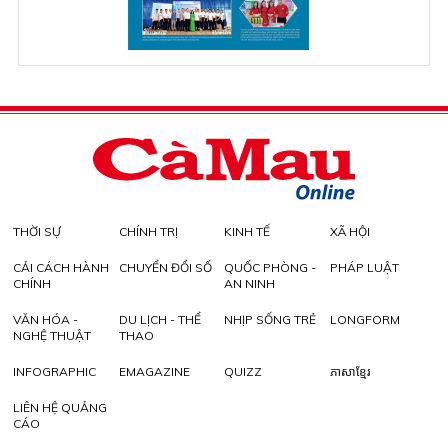
THỜI SỰ
CHÍNH TRỊ
KINH TẾ
XÃ HỘI
CẢI CÁCH HÀNH
CHUYỂN ĐỔI SỐ
QUỐC PHÒNG -
PHÁP LUẬT
CHÍNH
AN NINH
VĂN HÓA -
DU LỊCH - THỂ
NHỊP SỐNG TRẺ
LONGFORM
NGHỆ THUẬT
THAO
INFOGRAPHIC
EMAGAZINE
QUIZZ
ភាសាខ្មែរ
LIÊN HỆ QUẢNG
CÁO