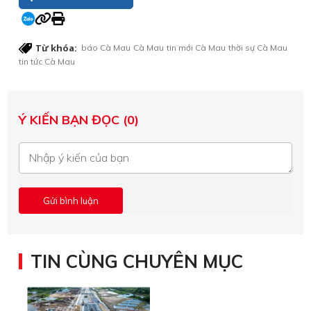
Từ khóa:
báo Cà Mau
Cà Mau
tin mới Cà Mau
thời sự Cà Mau
tin tức Cà Mau
Ý KIẾN BẠN ĐỌC (0)
TIN CÙNG CHUYÊN MỤC