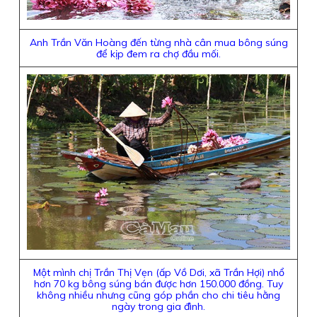
Anh Trần Văn Hoàng đến từng nhà cân mua bông súng
để kịp đem ra chợ đầu mối.
Một mình chị Trần Thị Vẹn (ấp Vồ Dơi, xã Trần Hợi) nhổ
hơn 70 kg bông súng bán được hơn 150.000 đồng. Tuy
không nhiều nhưng cũng góp phần cho chi tiêu hằng
ngày trong gia đình.