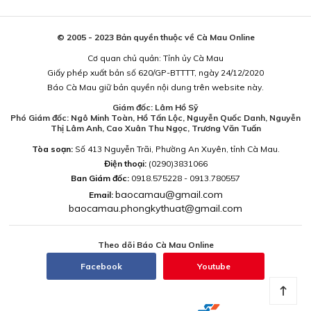
© 2005 - 2023 Bản quyền thuộc về Cà Mau Online
Cơ quan chủ quản: Tỉnh ủy Cà Mau
Giấy phép xuất bản số 620/GP-BTTTT, ngày 24/12/2020
Báo Cà Mau giữ bản quyền nội dung trên website này.
Giám đốc: Lâm Hồ Sỹ
Phó Giám đốc: Ngô Minh Toàn, Hồ Tấn Lộc, Nguyễn Quốc Danh, Nguyễn
Thị Lâm Anh, Cao Xuân Thu Ngọc, Trương Văn Tuấn
Tòa soạn:
Số 413 Nguyễn Trãi, Phường An Xuyên, tỉnh Cà Mau.
Điện thoại:
(0290)3831066
Ban Giám đốc:
0918.575228 - 0913.780557
baocamau@gmail.com
Email:
baocamau.phongkythuat@gmail.com
Theo dõi Báo Cà Mau Online
Facebook
Youtube