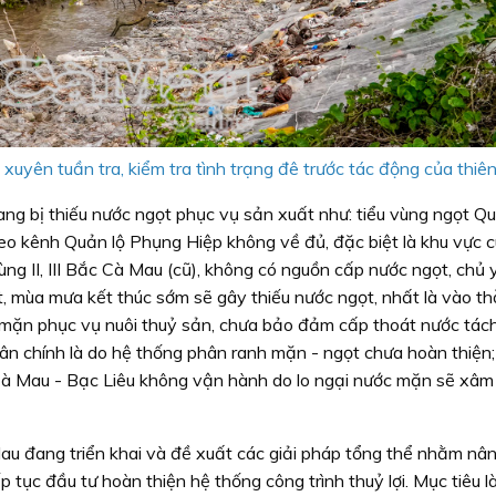
uyên tuần tra, kiểm tra tình trạng đê trước tác động của thiên 
ng bị thiếu nước ngọt phục vụ sản xuất như: tiểu vùng ngọt Qu
o kênh Quản lộ Phụng Hiệp không về đủ, đặc biệt là khu vực c
ng II, III Bắc Cà Mau (cũ), không có nguồn cấp nước ngọt, chủ 
, mùa mưa kết thúc sớm sẽ gây thiếu nước ngọt, nhất là vào th
 mặn phục vụ nuôi thuỷ sản, chưa bảo đảm cấp thoát nước tách
n chính là do hệ thống phân ranh mặn - ngọt chưa hoàn thiện;
à Mau - Bạc Liêu không vận hành do lo ngại nước mặn sẽ xâ
au đang triển khai và đề xuất các giải pháp tổng thể nhằm nâ
 tục đầu tư hoàn thiện hệ thống công trình thuỷ lợi. Mục tiêu là 