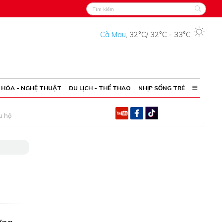
Cà Mau
,
32°C
/
32°C
-
33°C
 HÓA - NGHỆ THUẬT
DU LỊCH - THỂ THAO
NHỊP SỐNG TRẺ
u hộ