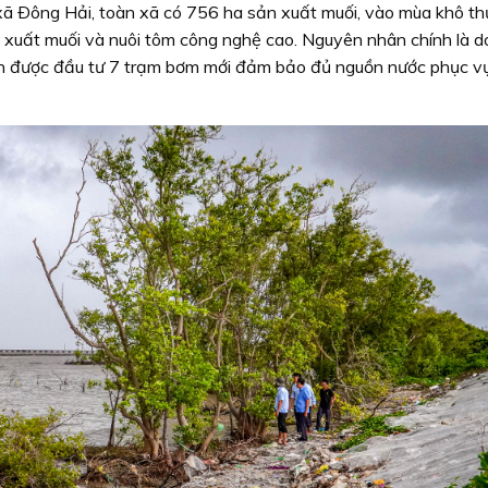
 Ðông Hải, toàn xã có 756 ha sản xuất muối, vào mùa khô t
n xuất muối và nuôi tôm công nghệ cao. Nguyên nhân chính là d
cần được đầu tư 7 trạm bơm mới đảm bảo đủ nguồn nước phục v