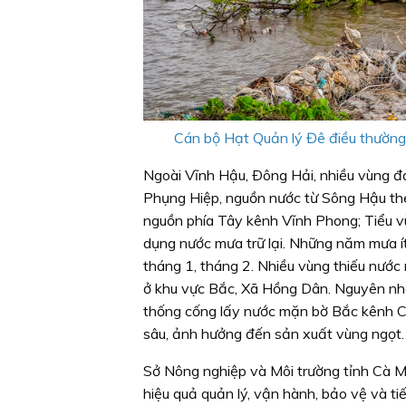
Cán bộ Hạt Quản lý Đê điều thường x
Ngoài Vĩnh Hậu, Ðông Hải, nhiều vùng đa
Phụng Hiệp, nguồn nước từ Sông Hậu the
nguồn phía Tây kênh Vĩnh Phong; Tiểu vù
dụng nước mưa trữ lại. Những năm mưa ít
tháng 1, tháng 2. Nhiều vùng thiếu nước
ở khu vực Bắc, Xã Hồng Dân. Nguyên nhâ
thống cống lấy nước mặn bờ Bắc kênh C
sâu, ảnh hưởng đến sản xuất vùng ngọt.
Sở Nông nghiệp và Môi trường tỉnh Cà M
hiệu quả quản lý, vận hành, bảo vệ và tiếp