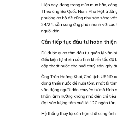
Hiện nay, đang trong mùa mưa bão, công t
Theo ông Bùi Quốc Nam, Phó Hạt trưởng p
phương án hộ đê cũng như sẵn sàng vật tư,
24/24, sẵn sàng ứng phó nhanh với các t
người dân.
Cần tiếp tục đầu tư hoàn thiện
Dù được quan tâm đầu tư, quản lý vận hà
điều kiện tự nhiên của tỉnh khiến tốc độ
cấp thoát nước cho nuôi thuỷ sản, gây ả
Ông Trần Hoàng Khải, Chủ tịch UBND xã 
đang thiếu nước để nuôi tôm, nhất là tôm
vận động người dân chuyển từ mô hình n
khăn, ảnh hưởng không nhỏ đến chỉ tiêu s
đạt sản lượng tôm nuôi là 120 ngàn tấn,
Hệ thống thuỷ lợi còn hạn chế cũng ảnh 