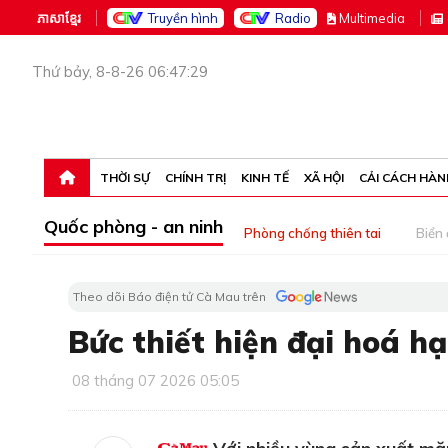
ភាសាខ្មែរ
Truyền hình
Radio
M
ultimedia
Thứ bảy, 8-8-26 06:47:29
THỜI SỰ
CHÍNH TRỊ
KINH TẾ
XÃ HỘI
CẢI CÁCH HÀN
Quốc phòng - an ninh
Phòng chống thiên tai
Biển
Theo dõi Báo điện tử Cà Mau trên
Bức thiết hiện đại hoá hạ
08 tháng 07 2026 05:05