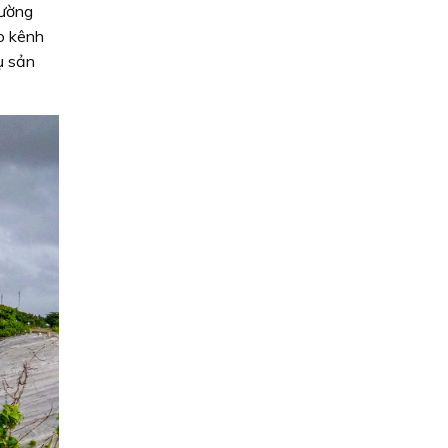
hường
o kênh
ụ sản