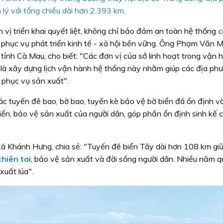
 lý với tổng chiều dài hơn 2.393 km.
 vị triển khai quyết liệt, không chỉ bảo đảm an toàn hệ thống
c
 phục vụ phát triển kinh tế - xã hội bền vững. Ông Phạm Văn M
ỉnh Cà Mau, cho biết: "Các đơn vị của sở linh hoạt trong vận 
ệt là xây dựng lịch vận hành hệ thống này nhằm giúp các địa ph
 phục vụ sản xuất".
à các tuyến đê bao, bờ bao, tuyến kè bảo vệ bờ biển đã ổn định v
biển, bảo vệ sản xuất của người dân, góp phần ổn định sinh kế 
 Khánh Hưng, chia sẻ: "Tuyến đê biển Tây dài hơn 108 km giữ 
thiên tai
, bảo vệ sản xuất và đời sống người dân. Nhiều năm q
xuất lúa".