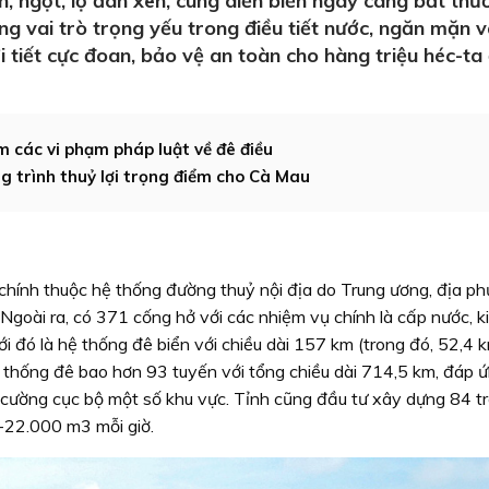
, ngọt, lợ đan xen, cùng diễn biến ngày càng bất thư
đóng vai trò trọng yếu trong điều tiết nước, ngăn mặn 
ời tiết cực đoan, bảo vệ an toàn cho hàng triệu héc-ta
m các vi phạm pháp luật về đê điều
g trình thuỷ lợi trọng điểm cho Cà Mau
chính thuộc hệ thống đường thuỷ nội địa do Trung ương, địa p
 Ngoài ra, có 371 cống hở với các nhiệm vụ chính là cấp nước, 
với đó là hệ thống đê biển với chiều dài 157 km (trong đó, 52,4 
 thống đê bao hơn 93 tuyến với tổng chiều dài 714,5 km, đáp 
u cường cục bộ một số khu vực. Tỉnh cũng đầu tư xây dựng 84 
0-22.000 m3 mỗi giờ.