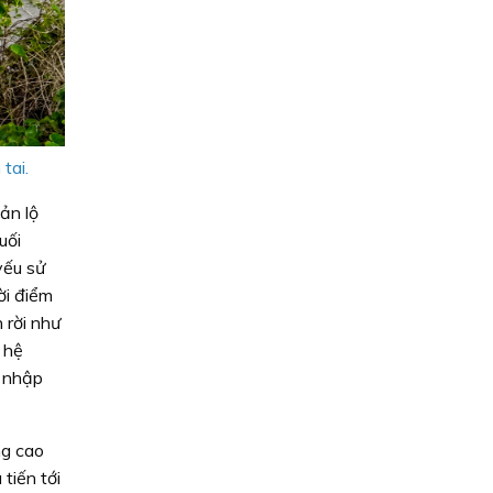
tai.
ản lộ
uối
yếu sử
ời điểm
 rời như
 hệ
m nhập
ng cao
tiến tới