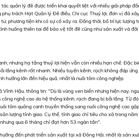
ác quản lý đê được triển khai quyết liệt với nhiều giải pháp đồ
hụ trách Hạt Quản lý Ðê điều, Chi cục Thuỷ lợi, đơn vị đã xâ
 phương tiện khi có sự cố xảy ra. Ðồng thời, bố trí lực lượng t
ình huống thiên tai để bảo vệ tốt đê cũng như sản xuất và đời
nh, nhưng hạ tầng thuỷ lợi hiện vẫn còn nhiều hạn chế. Ðặc biệ
 bồi lắng kênh rất nhanh. Nhiều tuyến kênh, rạch không đáp ứng
nh hưởng lớn đến hiệu quả, nhất là nuôi tôm công nghiệp.
Vĩnh Hậu, thông tin: "Dù là vùng ven biển nhưng hiện nay, ngư
 công nghệ cao do hệ thống kênh, rạch đang bị bồi lắng. Từ đó,
uôi tôm quảng canh truyền thống sang nuôi công nghệ cao gặ
ản lượng tỉnh giao. Cụ thể, tỉnh giao chỉ tiêu cho xã trong nă
 nhưng qua 6 tháng chỉ đạt hơn 53 ngàn tấn".
hưởng đến phát triển sản xuất tại xã Ðông Hải, nhất là sản xuấ