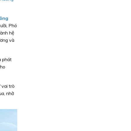
ông
ười, Phó
hành hệ
ương và
à phát
cho
vai trò
ua, nhờ