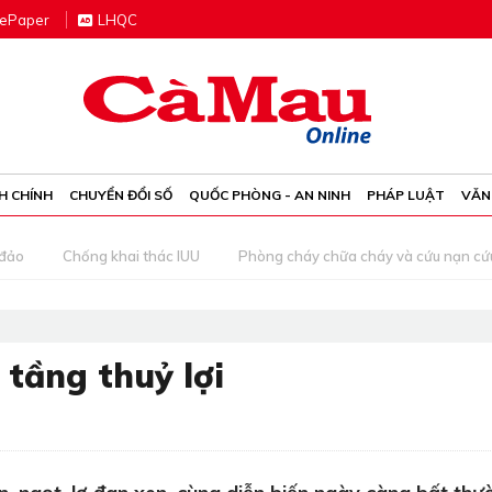
e
P
aper
LHQC
H CHÍNH
CHUYỂN ĐỔI SỐ
QUỐC PHÒNG - AN NINH
PHÁP LUẬT
VĂN
 đảo
Chống khai thác IUU
Phòng cháy chữa cháy và cứu nạn cứ
 tầng thuỷ lợi