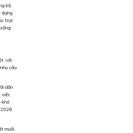
ng bộ.
y dựng
úc trực
 sống
t, với
 nhu cầu
ời dân
 việc
p khó
m 2026
t muối.