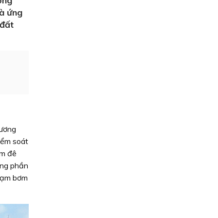
ờng
và ứng
 đất
hương
kiểm soát
km đê
ứng phần
trạm bơm