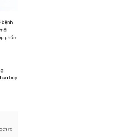
ơ bệnh
 môi
góp phần
ng
phun bay
sạch ra