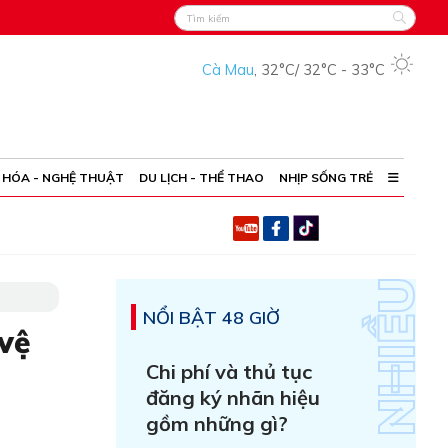
Cà Mau
,
32°C
/
32°C
-
33°C
 HÓA - NGHỆ THUẬT
DU LỊCH - THỂ THAO
NHỊP SỐNG TRẺ
NỔI BẬT 48 GIỜ
vệ
Chi phí và thủ tục
đăng ký nhãn hiệu
gồm những gì?