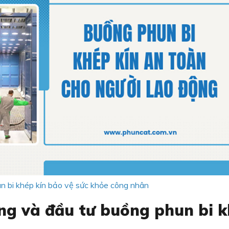
n bi khép kín bảo vệ sức khỏe công nhân
ụng và đầu tư buồng phun bi 