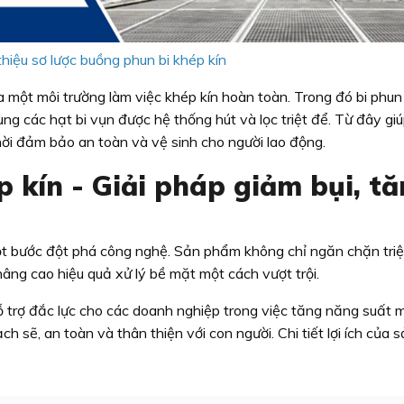
 thiệu sơ lược buồng phun bi khép kín
a một môi trường làm việc khép kín hoàn toàn. Trong đó bi phu
cùng các hạt bi vụn được hệ thống hút và lọc triệt để. Từ đây gi
hời đảm bảo an toàn và vệ sinh cho người lao động.
 kín - Giải pháp giảm bụi, t
ột bước đột phá công nghệ. Sản phẩm không chỉ ngăn chặn triệ
nâng cao hiệu quả xử lý bề mặt một cách vượt trội.
ỗ trợ đắc lực cho các doanh nghiệp trong việc tăng năng suất 
ch sẽ, an toàn và thân thiện với con người. Chi tiết lợi ích của 