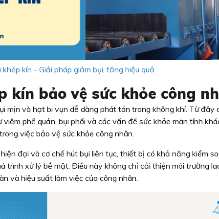
 khép kín - Giải pháp giảm bụi, tăng hiệu quả
p kín bảo vệ sức khỏe công n
ụi mịn và hạt bi vụn dễ dàng phát tán trong không khí. Từ đây
ư viêm phế quản, bụi phổi và các vấn đề sức khỏe mãn tính khá
 trong việc bảo vệ sức khỏe công nhân.
iện đại và cơ chế hút bụi liên tục, thiết bị có khả năng kiểm soá
uá trình xử lý bề mặt. Điều này không chỉ cải thiện môi trường l
àn và hiệu suất làm việc của công nhân.