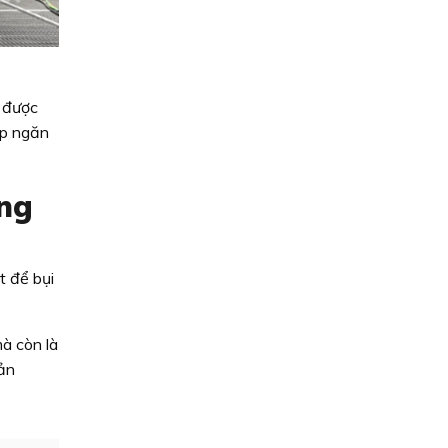
n được
úp ngăn
ăng
t để bụi
mà còn là
sản