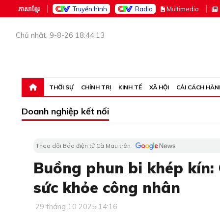
ភាសាខ្មែរ
Truyền hình
Radio
M
ultimedia
Chủ nhật, 9-8-26 18:44:13
THỜI SỰ
CHÍNH TRỊ
KINH TẾ
XÃ HỘI
CẢI CÁCH HÀN
Doanh nghiệp kết nối
Theo dõi Báo điện tử Cà Mau trên
Buồng phun bi khép kín: 
sức khỏe công nhân
29 tháng 10 2025 14:16