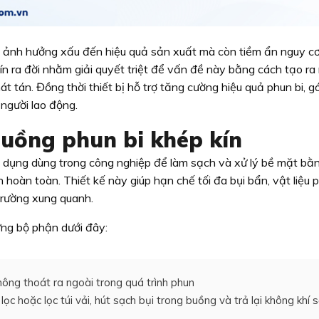
ây ảnh hưởng xấu đến hiệu quả sản xuất mà còn tiềm ẩn nguy c
ín ra đời nhằm giải quyết triệt để vấn đề này bằng cách tạo ra
phát tán. Đồng thời thiết bị hỗ trợ tăng cường hiệu quả phun bi, 
người lao động.
 buồng phun bi khép kín
ên dụng dùng trong công nghiệp để làm sạch và xử lý bề mặt bằ
 hoàn toàn. Thiết kế này giúp hạn chế tối đa bụi bẩn, vật liệu 
trường xung quanh.
ững bộ phận dưới đây:
hông thoát ra ngoài trong quá trình phun
lọc hoặc lọc túi vải, hút sạch bụi trong buồng và trả lại không khí 