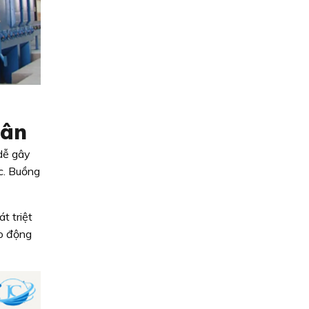
hân
 dễ gây
c. Buồng
t triệt
ao động