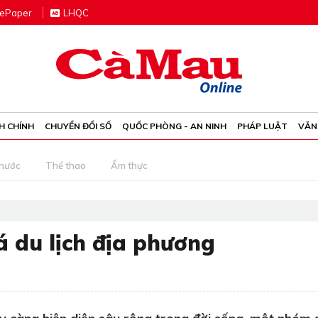
e
P
aper
LHQC
H CHÍNH
CHUYỂN ĐỔI SỐ
QUỐC PHÒNG - AN NINH
PHÁP LUẬT
VĂN
 nước
Thể thao
Ẩm thực
 du lịch địa phương