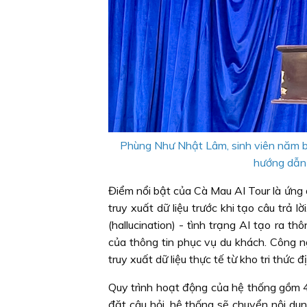
Phùng Như Nhật Lâm, sinh viên năm b
hướng dẫn 
Điểm nổi bật của Cà Mau AI Tour là ứng
truy xuất dữ liệu trước khi tạo câu trả 
(hallucination) - tình trạng AI tạo ra t
của thông tin phục vụ du khách. Công 
truy xuất dữ liệu thực tế từ kho tri thứ
Quy trình hoạt động của hệ thống gồm 4 
đặt câu hỏi, hệ thống sẽ chuyển nội dun