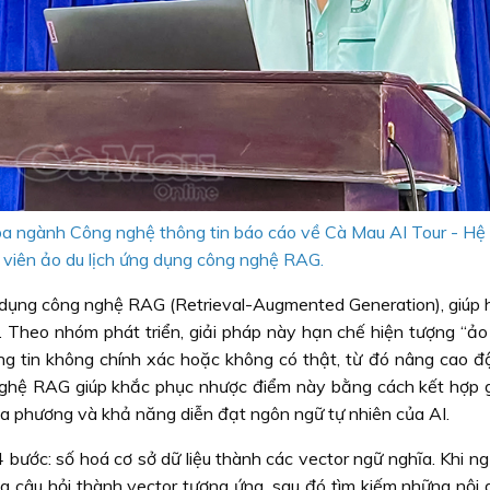
a ngành Công nghệ thông tin báo cáo về Cà Mau AI Tour - Hệ
viên ảo du lịch ứng dụng công nghệ RAG.
 dụng công nghệ RAG (Retrieval-Augmented Generation), giúp 
lời. Theo nhóm phát triển, giải pháp này hạn chế hiện tượng “ảo
hông tin không chính xác hoặc không có thật, từ đó nâng cao đ
nghệ RAG giúp khắc phục nhược điểm này bằng cách kết hợp g
c địa phương và khả năng diễn đạt ngôn ngữ tự nhiên của AI.
bước: số hoá cơ sở dữ liệu thành các vector ngữ nghĩa. Khi ng
g câu hỏi thành vector tương ứng, sau đó tìm kiếm những nội d