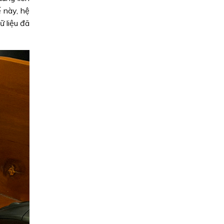
ế này, hệ
ữ liệu đã