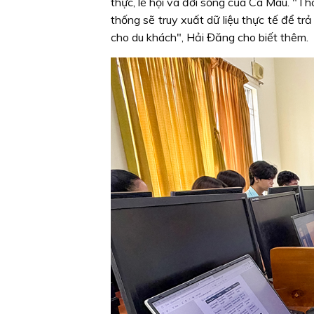
thực, lễ hội và đời sống của Cà Mau. "Th
thống sẽ truy xuất dữ liệu thực tế để tr
cho du khách", Hải Đăng cho biết thêm.