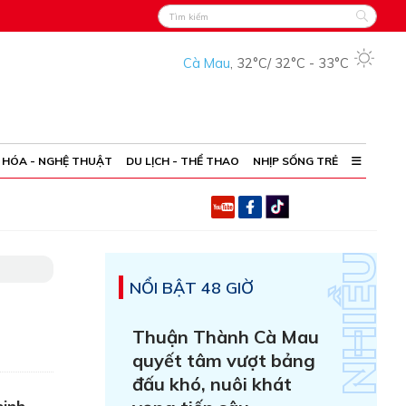
Cà Mau
,
32°C
/
32°C
-
33°C
 HÓA - NGHỆ THUẬT
DU LỊCH - THỂ THAO
NHỊP SỐNG TRẺ
NỔI BẬT 48 GIỜ
Thuận Thành Cà Mau
quyết tâm vượt bảng
đấu khó, nuôi khát