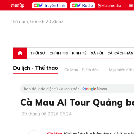
ភាសាខ្មែរ
Truyền hình
Radio
M
ultimedia
Thứ năm, 6-8-26 20:36:52
THỜI SỰ
CHÍNH TRỊ
KINH TẾ
XÃ HỘI
CẢI CÁCH HÀN
Du lịch - Thể thao
Cà Mau - Điểm đến
Mọi miền đất
Theo dõi Báo điện tử Cà Mau trên
Cà Mau AI Tour Quảng bá
09 tháng 06 2026 05:24