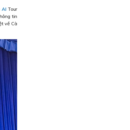
u
AI
Tour
hông tin
iệt về Cà