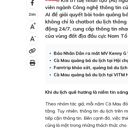
Khi trí tuệ nhân tạo (AI) ng
viên ngành Công nghệ thông tin
AI để giải quyết bài toán quảng 
không chỉ là chatbot du lịch thô
+
động 24/7, cung cấp thông tin nha
của vùng đất địa đầu cực Nam Tổ
-
Báo Nhân Dân ra mắt MV Kenny G 
Cà Mau quảng bá du lịch tại Hội ch
Famtrip khảo sát, quảng bá du lịc
Cà Mau quảng bá du lịch tại VITM H
Khi du lịch quê hương là niềm tin sán
Theo nhóm tác giả, mỗi năm Cà Mau đón 
tăng. Tuy nhiên, thông tin du lịch trên
tiếp cận thông tin. Bên cạnh đó, việc th
cũng là một trong những thách thức cho 