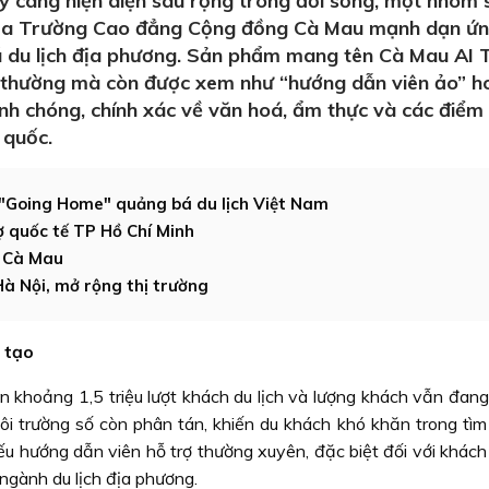
ày càng hiện diện sâu rộng trong đời sống, một nhóm 
 của Trường Cao đẳng Cộng đồng Cà Mau mạnh dạn ứ
bá du lịch địa phương. Sản phẩm mang tên Cà Mau AI 
ng thường mà còn được xem như “hướng dẫn viên ảo” h
nh chóng, chính xác về văn hoá, ẩm thực và các điểm
 quốc.
"Going Home" quảng bá du lịch Việt Nam
ợ quốc tế TP Hồ Chí Minh
h Cà Mau
à Nội, mở rộng thị trường
g tạo
khoảng 1,5 triệu lượt khách du lịch và lượng khách vẫn đang 
 môi trường số còn phân tán, khiến du khách khó khăn trong tì
iếu hướng dẫn viên hỗ trợ thường xuyên, đặc biệt đối với khách
ngành du lịch địa phương.