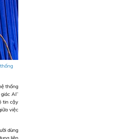
 thống
hệ thống
 giác AI”
ộ tin cậy
iữa việc
ười dùng
ung liên