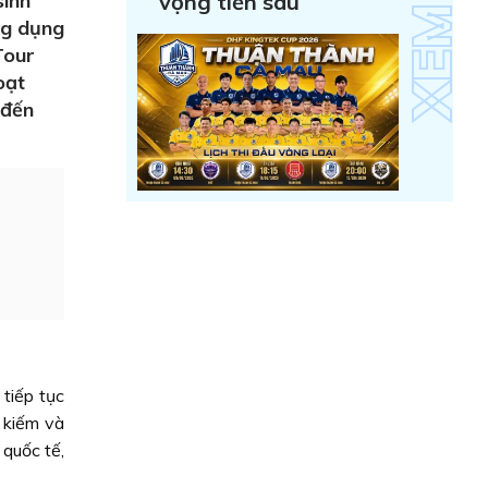
sinh
vọng tiến sâu
ng dụng
Tour
oạt
 đến
tiếp tục
m kiếm và
 quốc tế,