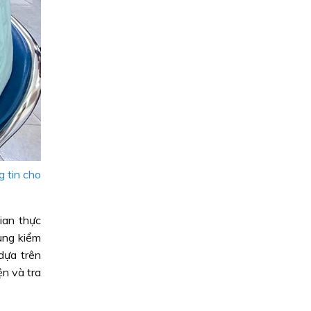
 tin cho
ian thực
dùng kiểm
dựa trên
n và tra