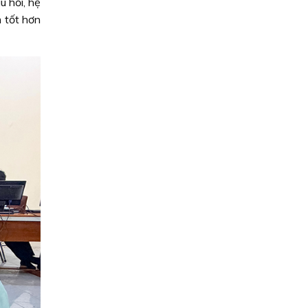
u hỏi, hệ
m tốt hơn