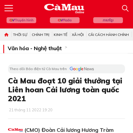
Truyền hình
Radio
ភាសាខ្មែរ
THỜI SỰ
CHÍNH TRỊ
KINH TẾ
XÃ HỘI
CẢI CÁCH HÀNH CHÍNH
Văn hóa - Nghệ thuật
Theo dõi Báo điện tử Cà Mau trên
Cà Mau đoạt 10 giải thưởng tại
Liên hoan Cải lương toàn quốc
2021
21 tháng 11 2022 19:20
(CMO) Đoàn Cải lương Hương Tràm