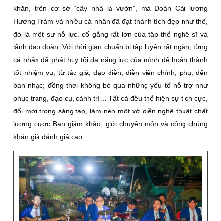
khăn, trên cơ sở “cây nhà lá vườn”, mà Đoàn Cải lương
Hương Tràm và nhiều cá nhân đã đạt thành tích đẹp như thế,
đó là một sự nỗ lực, cố gắng rất lớn của tập thể nghệ sĩ và
lãnh đạo đoàn. Với thời gian chuẩn bị tập luyện rất ngắn, từng
cá nhân đã phát huy tối đa năng lực của mình để hoàn thành
tốt nhiệm vụ, từ tác giả, đạo diễn, diễn viên chính, phụ, đến
ban nhạc; đồng thời không bỏ qua những yếu tố hỗ trợ như
phục trang, đạo cụ, cảnh trí… Tất cả đều thể hiện sự tích cực,
đổi mới trong sáng tạo, làm nên một vở diễn nghệ thuật chất
lượng được Ban giám khảo, giới chuyên môn và công chúng
khán giả đánh giá cao.