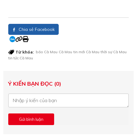
Chia sẻ Facebook
Từ khóa:
báo Cà Mau
Cà Mau
tin mới Cà Mau
thời sự Cà Mau
tin tức Cà Mau
Ý KIẾN BẠN ĐỌC (0)