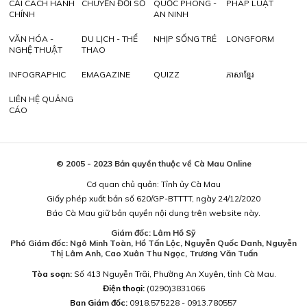
CẢI CÁCH HÀNH
CHUYỂN ĐỔI SỐ
QUỐC PHÒNG -
PHÁP LUẬT
CHÍNH
AN NINH
VĂN HÓA -
DU LỊCH - THỂ
NHỊP SỐNG TRẺ
LONGFORM
NGHỆ THUẬT
THAO
INFOGRAPHIC
EMAGAZINE
QUIZZ
ភាសាខ្មែរ
LIÊN HỆ QUẢNG
CÁO
© 2005 - 2023 Bản quyền thuộc về Cà Mau Online
Cơ quan chủ quản: Tỉnh ủy Cà Mau
Giấy phép xuất bản số 620/GP-BTTTT, ngày 24/12/2020
Báo Cà Mau giữ bản quyền nội dung trên website này.
Giám đốc: Lâm Hồ Sỹ
Phó Giám đốc: Ngô Minh Toàn, Hồ Tấn Lộc, Nguyễn Quốc Danh, Nguyễn
Thị Lâm Anh, Cao Xuân Thu Ngọc, Trương Văn Tuấn
Tòa soạn:
Số 413 Nguyễn Trãi, Phường An Xuyên, tỉnh Cà Mau.
Điện thoại:
(0290)3831066
Ban Giám đốc:
0918.575228 - 0913.780557