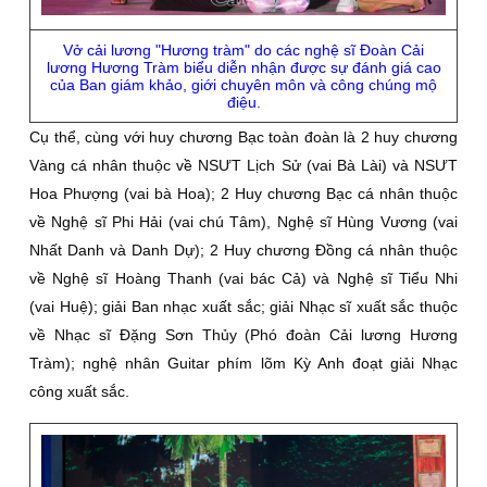
Vở cải lương "Hương tràm" do các nghệ sĩ Đoàn Cải
lương Hương Tràm biểu diễn nhận được sự đánh giá cao
của Ban giám khảo, giới chuyên môn và công chúng mộ
điệu.
Cụ thể, cùng với huy chương Bạc toàn đoàn là 2 huy chương
Vàng cá nhân thuộc về NSƯT Lịch Sử (vai Bà Lài) và NSƯT
Hoa Phượng (vai bà Hoa); 2 Huy chương Bạc cá nhân thuộc
về Nghệ sĩ Phi Hải (vai chú Tâm), Nghệ sĩ Hùng Vương (vai
Nhất Danh và Danh Dự); 2 Huy chương Đồng cá nhân thuộc
về Nghệ sĩ Hoàng Thanh (vai bác Cả) và Nghệ sĩ Tiểu Nhi
(vai Huệ); giải Ban nhạc xuất sắc; giải Nhạc sĩ xuất sắc thuộc
về Nhạc sĩ Đặng Sơn Thủy (Phó đoàn Cải lương Hương
Tràm); nghệ nhân Guitar phím lõm Kỳ Anh đoạt giải Nhạc
công xuất sắc.