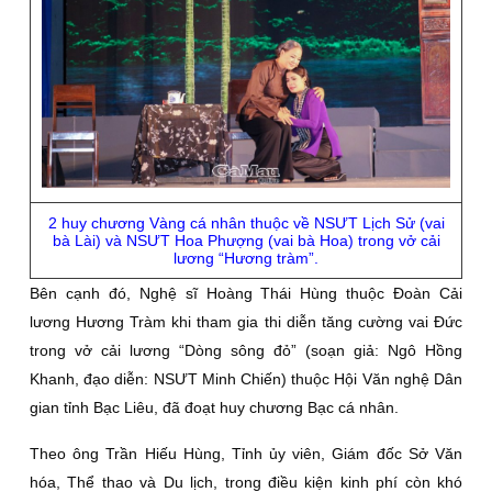
2 huy chương Vàng cá nhân thuộc về NSƯT Lịch Sử (vai
bà Lài) và NSƯT Hoa Phượng (vai bà Hoa) trong vở cải
lương “Hương tràm”.
Bên cạnh đó, Nghệ sĩ Hoàng Thái Hùng thuộc Đoàn Cải
lương Hương Tràm khi tham gia thi diễn tăng cường vai Đức
trong vở cải lương “Dòng sông đỏ” (soạn giả: Ngô Hồng
Khanh, đạo diễn: NSƯT Minh Chiến) thuộc Hội Văn nghệ Dân
gian tỉnh Bạc Liêu, đã đoạt huy chương Bạc cá nhân.
Theo ông Trần Hiếu Hùng, Tỉnh ủy viên, Giám đốc Sở Văn
hóa, Thể thao và Du lịch, trong điều kiện kinh phí còn khó