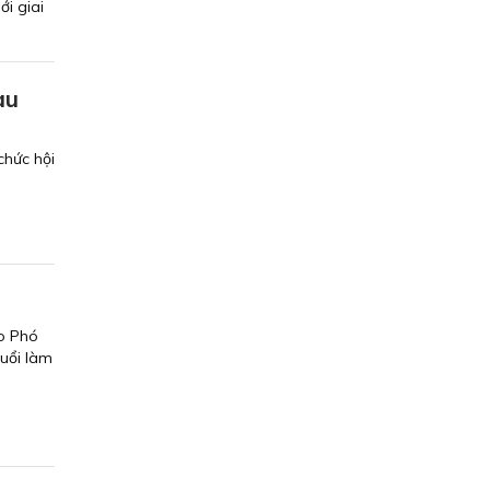
i giai
au
chức hội
do Phó
uổi làm