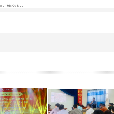
au
tin tức Cà Mau