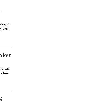
n
ường An
g khu
n kết
ng tác
p trên
i