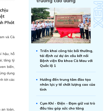
trường cao đẳng
chịu
iệt
nh Phát
Nam và Cà
Triển khai công tác bồi thường,
í hậu, hỗ
tái định cư dự án cầu kết nối
i; tăng tỷ
Bệnh viện Đa khoa Cà Mau với
Quốc lộ 1
ven biển,
 ứng dụng
Hướng đến trung tâm đào tạo
nh tới các
nhân lực y tế chất lượng cao của
tỉnh
Cụm Khí - Điện - Đạm giữ vai trò
đầu tàu góp sức cho tăng
 an toàn,