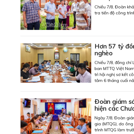
Chiều 7/8, Đoàn kh
tra tiến độ công trì
Hơn 57 tỷ đồ
nghèo
Chiều 7/8, đồng chí
ban MTTQ Việt Nam 
trì hội nghị sơ kết
tâm 6 tháng cuối n
Đoàn giám sá
hiện các Chươ
Ngày 7/8, Đoàn giá
gia (MTQG), do ông
trình MTQG làm trưở