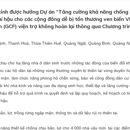
tỉnh được hưởng Dự án “Tăng cường khả năng chống 
hí hậu cho các cộng đồng dễ bị tổn thương ven biển V
 (GCF) viện trợ không hoàn lại thông qua Chương trì
m Định, Thanh Hoá, Thừa Thiên Huế, Quảng Ngãi, Quảng Bình, Quảng 
hịu cho hạ tầng nhà ở dân sinh trước những tác động của biến đổi kh
ho các hộ dân tại những vùng thường xuyên bị thiên tai vùng duyên hả
ập mặn, làm chức năng phòng hộ chắn sóng, bảo vệ cộng đồng dân cư 
i khí nhà kính và nâng cao đa dạng sinh học; thiết lập và tăng cường
hí hậu để hỗ trợ quá trình ra quyết định và lập quy hoạch, kế hoạch có tí
 hậu.
 lụt; trồng rừng ngập mặn; thông tin và dữ liệu rủi ro thiên tai.
ăng thiết kế chống chịu bão, lụt cho 4.000 nhà xây mới, tại các điểm