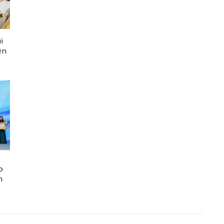
i
ện
o
n