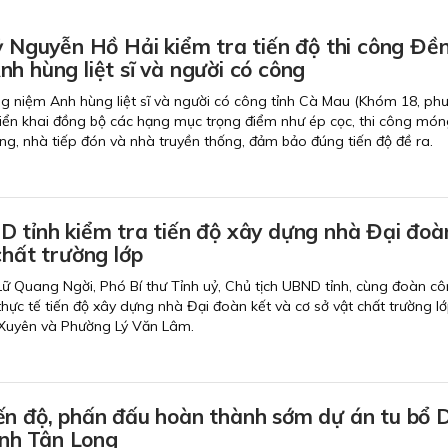
ỷ Nguyễn Hồ Hải kiểm tra tiến độ thi công Đề
h hùng liệt sĩ và người có công
g niệm Anh hùng liệt sĩ và người có công tỉnh Cà Mau (Khóm 18, ph
iển khai đồng bộ các hạng mục trọng điểm như ép cọc, thi công món
ang, nhà tiếp đón và nhà truyền thống, đảm bảo đúng tiến độ đề ra.
D tỉnh kiểm tra tiến độ xây dựng nhà Đại đoà
chất trường lớp
 Lữ Quang Ngời, Phó Bí thư Tỉnh uỷ, Chủ tịch UBND tỉnh, cùng đoàn cô
hực tế tiến độ xây dựng nhà Đại đoàn kết và cơ sở vật chất trường lớ
Xuyên và Phường Lý Văn Lâm.
ến độ, phấn đấu hoàn thành sớm dự án tu bổ D
 sử Đình Tân Long