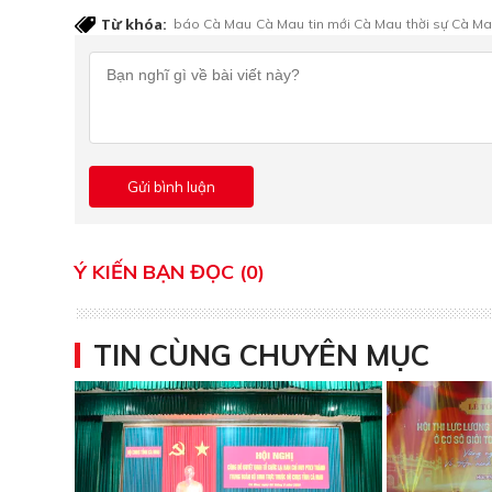
Từ khóa:
báo Cà Mau
Cà Mau
tin mới Cà Mau
thời sự Cà M
Ý KIẾN BẠN ĐỌC (0)
TIN CÙNG CHUYÊN MỤC