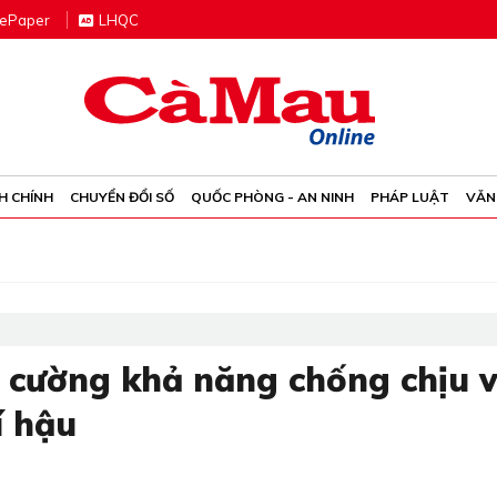
e
P
aper
LHQC
H CHÍNH
CHUYỂN ĐỔI SỐ
QUỐC PHÒNG - AN NINH
PHÁP LUẬT
VĂN
 cường khả năng chống chịu v
í hậu