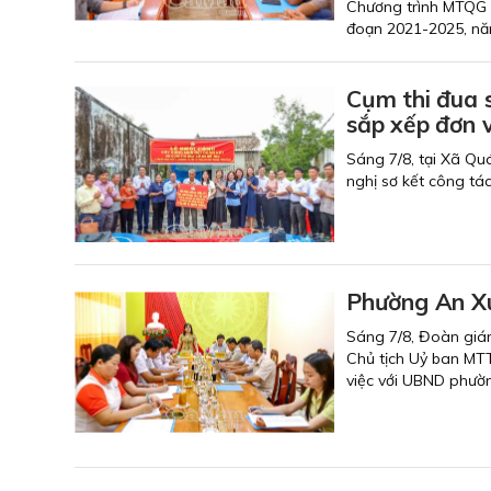
Chương trình MTQG 
đoạn 2021-2025, nă
Cụm thi đua 
sắp xếp đơn v
Sáng 7/8, tại Xã Qu
nghị sơ kết công tá
Phường An Xu
Sáng 7/8, Đoàn giám
Chủ tịch Uỷ ban MT
việc với UBND phườ