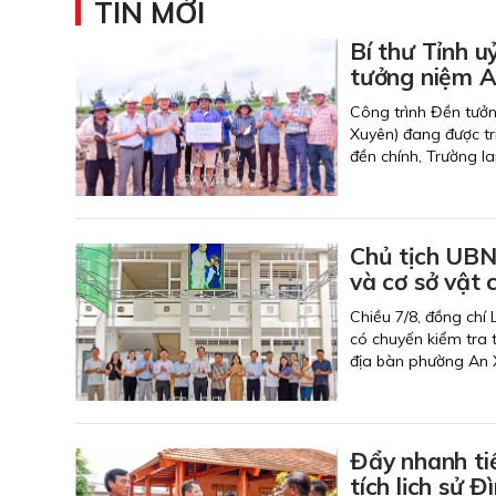
TIN MỚI
Bí thư Tỉnh u
tưởng niệm An
Công trình Đền tưởn
Xuyên) đang được tr
đền chính, Trường l
Chủ tịch UBN
và cơ sở vật 
Chiều 7/8, đồng chí
có chuyến kiểm tra t
địa bàn phường An 
Đẩy nhanh ti
tích lịch