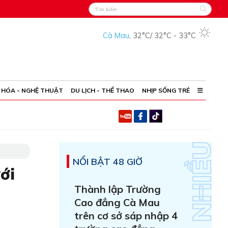
Cà Mau
,
32°C
/
32°C
-
33°C
 HÓA - NGHỆ THUẬT
DU LỊCH - THỂ THAO
NHỊP SỐNG TRẺ
NỔI BẬT 48 GIỜ
ới
Thành lập Trường
Cao đẳng Cà Mau
trên cơ sở sáp nhập 4