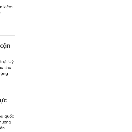
ến kiểm
h.
 cận
trực Uỷ
au chủ
trọng
hực
êu quốc
Chương
iện