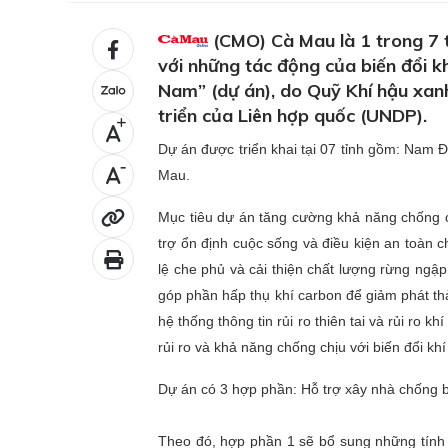
(CMO) Cà Mau là 1 trong 7 
với những tác động của biến đổi k
Nam” (dự án), do Quỹ Khí hậu xanh
triển của Liên hợp quốc (UNDP).
+
Dự án được triển khai tại 07 tỉnh gồm: Na
-
Mau.
Mục tiêu dự án tăng cường khả năng chống c
trợ ổn định cuộc sống và điều kiện an toàn c
lệ che phủ và cải thiện chất lượng rừng ng
góp phần hấp thụ khí carbon để giảm phát thả
hệ thống thông tin rủi ro thiên tai và rủi ro k
rủi ro và khả năng chống chịu với biến đổi khí
Dự án có 3 hợp phần: Hỗ trợ xây nhà chống bão,
Theo đó, hợp phần 1 sẽ bổ sung những tính n