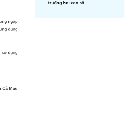
trưởng hai con số
.
rừng ngập
 ứng dụng
để sử dụng
nh Cà Mau