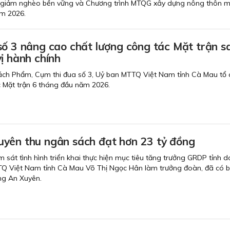
giảm nghèo bền vững và Chương trình MTQG xây dựng nông thôn mớ
m 2026.
số 3 nâng cao chất lượng công tác Mặt trận s
ị hành chính
ách Phẩm, Cụm thi đua số 3, Uỷ ban MTTQ Việt Nam tỉnh Cà Mau tổ 
c Mặt trận 6 tháng đầu năm 2026.
yên thu ngân sách đạt hơn 23 tỷ đồng
 sát tình hình triển khai thực hiện mục tiêu tăng trưởng GRDP tỉnh 
TQ Việt Nam tỉnh Cà Mau Võ Thị Ngọc Hân làm trưởng đoàn, đã có b
ng An Xuyên.