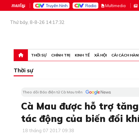
ភាសាខ្មែរ
Truyền hình
Radio
M
ultimedia
Thứ bảy, 8-8-26 14:17:32
THỜI SỰ
CHÍNH TRỊ
KINH TẾ
XÃ HỘI
CẢI CÁCH HÀN
Thời sự
Theo dõi Báo điện tử Cà Mau trên
Cà Mau được hỗ trợ tăng
tác động của biến đổi kh
18 tháng 07 2017 09:38