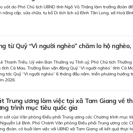
ảo sát do Phó Chủ tịch UBND tỉnh Ngô Vũ Thăng làm trưởng đoàn đ
nh nâng cấp, sửa chữa, tu bổ Di tích lịch sử Đình Tân Long, xã Hoà Bìn
ng từ Quỹ “Vì người nghèo” chăm lo hộ nghèo,
 Lê Thanh Triều, Uỷ viên Ban Thường vụ Tỉnh uỷ, Phó Chủ tịch Thường 
tỉnh Cà Mau, Trưởng Ban vận động Quỹ “Vì người nghèo” tỉnh Cà M
 công tác Quỹ “Vì người nghèo” 6 tháng đầu năm, triển phương hướng 
ăm 2026.
t Trung ương làm việc tại xã Tam Giang về t
ng trình mục tiêu quốc gia
m sát của Văn phòng Điều phối Trung ương các Chương trình mục ti
 Nguyễn Lê Bình, Phó Chánh Văn phòng Điều phối Trung ương các 
ng đoàn, có buổi làm việc với UBND xã Tam Giang về kết quả thực h