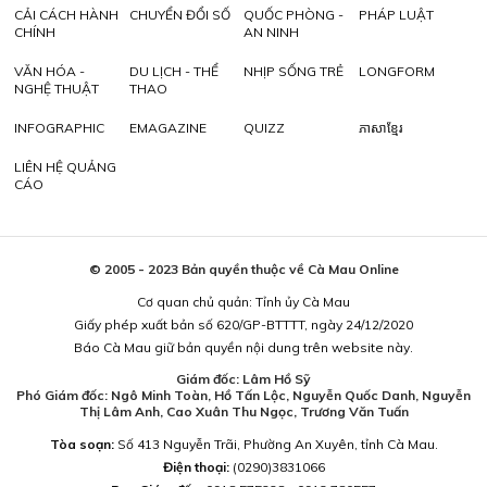
CẢI CÁCH HÀNH
CHUYỂN ĐỔI SỐ
QUỐC PHÒNG -
PHÁP LUẬT
CHÍNH
AN NINH
VĂN HÓA -
DU LỊCH - THỂ
NHỊP SỐNG TRẺ
LONGFORM
NGHỆ THUẬT
THAO
INFOGRAPHIC
EMAGAZINE
QUIZZ
ភាសាខ្មែរ
LIÊN HỆ QUẢNG
CÁO
© 2005 - 2023 Bản quyền thuộc về Cà Mau Online
Cơ quan chủ quản: Tỉnh ủy Cà Mau
Giấy phép xuất bản số 620/GP-BTTTT, ngày 24/12/2020
Báo Cà Mau giữ bản quyền nội dung trên website này.
Giám đốc: Lâm Hồ Sỹ
Phó Giám đốc: Ngô Minh Toàn, Hồ Tấn Lộc, Nguyễn Quốc Danh, Nguyễn
Thị Lâm Anh, Cao Xuân Thu Ngọc, Trương Văn Tuấn
Tòa soạn:
Số 413 Nguyễn Trãi, Phường An Xuyên, tỉnh Cà Mau.
Điện thoại:
(0290)3831066