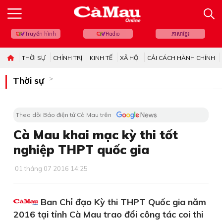
Truyền hình
Radio
ភាសាខ្មែរ
THỜI SỰ
CHÍNH TRỊ
KINH TẾ
XÃ HỘI
CẢI CÁCH HÀNH CHÍNH
Thời sự
Theo dõi Báo điện tử Cà Mau trên
Cà Mau khai mạc kỳ thi tốt
nghiệp THPT quốc gia
01 tháng 07 2016 14:25
Ban Chỉ đạo Kỳ thi THPT Quốc gia năm
2016 tại tỉnh Cà Mau trao đổi công tác coi thi