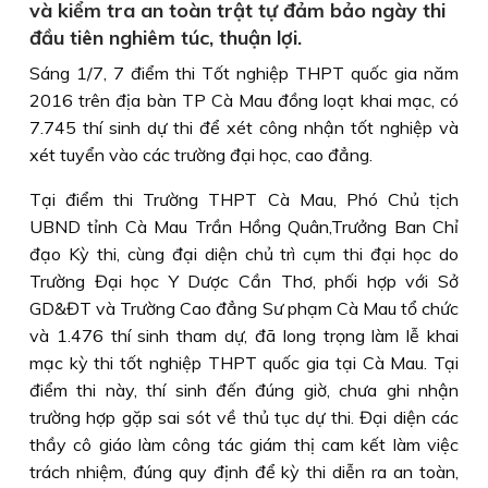
và kiểm tra an toàn trật tự đảm bảo ngày thi
đầu tiên nghiêm túc, thuận lợi.
Sáng 1/7, 7 điểm thi Tốt nghiệp THPT quốc gia năm
2016 trên địa bàn TP Cà Mau đồng loạt khai mạc, có
7.745 thí sinh dự thi để xét công nhận tốt nghiệp và
xét tuyển vào các trường đại học, cao đẳng.
Tại điểm thi Trường THPT Cà Mau, Phó Chủ tịch
UBND tỉnh Cà Mau Trần Hồng Quân,Trưởng Ban Chỉ
đạo Kỳ thi, cùng đại diện chủ trì cụm thi đại học do
Trường Đại học Y Dược Cần Thơ, phối hợp với Sở
GD&ĐT và Trường Cao đẳng Sư phạm Cà Mau tổ chức
và 1.476 thí sinh tham dự, đã long trọng làm lễ khai
mạc kỳ thi tốt nghiệp THPT quốc gia tại Cà Mau. Tại
điểm thi này, thí sinh đến đúng giờ, chưa ghi nhận
trường hợp gặp sai sót về thủ tục dự thi. Đại diện các
thầy cô giáo làm công tác giám thị cam kết làm việc
trách nhiệm, đúng quy định để kỳ thi diễn ra an toàn,