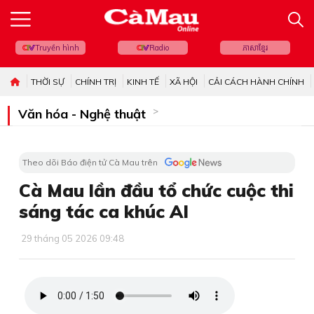
Truyền hình
Radio
ភាសាខ្មែរ
THỜI SỰ
CHÍNH TRỊ
KINH TẾ
XÃ HỘI
CẢI CÁCH HÀNH CHÍNH
Văn hóa - Nghệ thuật
Theo dõi Báo điện tử Cà Mau trên
Cà Mau lần đầu tổ chức cuộc thi
sáng tác ca khúc AI
29 tháng 05 2026 09:48