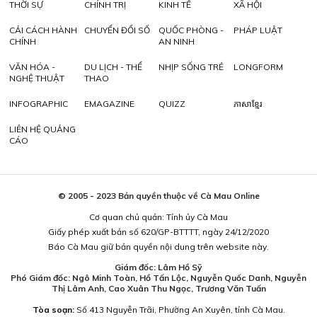
THỜI SỰ
CHÍNH TRỊ
KINH TẾ
XÃ HỘI
CẢI CÁCH HÀNH
CHUYỂN ĐỔI SỐ
QUỐC PHÒNG -
PHÁP LUẬT
CHÍNH
AN NINH
VĂN HÓA -
DU LỊCH - THỂ
NHỊP SỐNG TRẺ
LONGFORM
NGHỆ THUẬT
THAO
INFOGRAPHIC
EMAGAZINE
QUIZZ
ភាសាខ្មែរ
LIÊN HỆ QUẢNG
CÁO
© 2005 - 2023 Bản quyền thuộc về Cà Mau Online
Cơ quan chủ quản: Tỉnh ủy Cà Mau
Giấy phép xuất bản số 620/GP-BTTTT, ngày 24/12/2020
Báo Cà Mau giữ bản quyền nội dung trên website này.
Giám đốc: Lâm Hồ Sỹ
Phó Giám đốc: Ngô Minh Toàn, Hồ Tấn Lộc, Nguyễn Quốc Danh, Nguyễn
Thị Lâm Anh, Cao Xuân Thu Ngọc, Trương Văn Tuấn
Tòa soạn:
Số 413 Nguyễn Trãi, Phường An Xuyên, tỉnh Cà Mau.