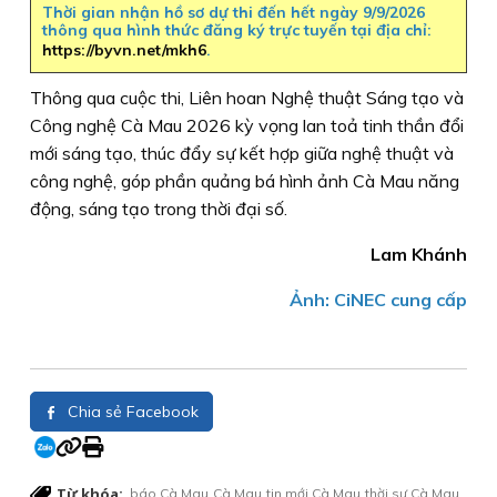
Thời gian nhận hồ sơ dự thi đến hết ngày 9/9/2026
thông qua hình thức đăng ký trực tuyến tại địa chỉ:
https://byvn.net/mkh6
.
Thông qua cuộc thi, Liên hoan Nghệ thuật Sáng tạo và
Công nghệ Cà Mau 2026 kỳ vọng lan toả tinh thần đổi
mới sáng tạo, thúc đẩy sự kết hợp giữa nghệ thuật và
công nghệ, góp phần quảng bá hình ảnh Cà Mau năng
động, sáng tạo trong thời đại số.
Lam Khánh
Ảnh: CiNEC cung cấp
Chia sẻ Facebook
Từ khóa:
báo Cà Mau
Cà Mau
tin mới Cà Mau
thời sự Cà Mau